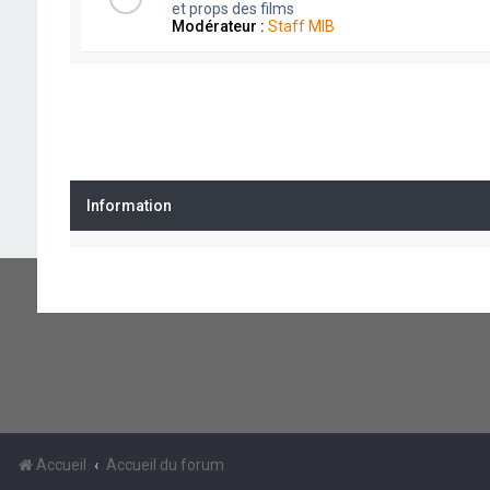
et props des films
Modérateur :
Staff MIB
Information
Accueil
Accueil du forum