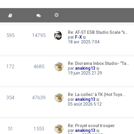
Re: AT-ST ESB Studio Scale "s…
595
14795
C
par
F-X
o
18 avr. 2025 7:04
n
s
u
l
Re: Diorama Inbox Studio- "Ta…
t
172
4685
C
par
anaking13
e
o
19 juin 2025 21:29
r
n
l
s
e
u
d
l
e
Re: La collec' à TK (Hot Toys…
t
354
47639
r
C
par
anaking13
e
n
o
05 août 2026 5:12
r
i
n
l
e
s
e
r
u
d
m
l
e
Re: Projet scout trooper
e
t
51
1553
r
C
par
anaking13
s
e