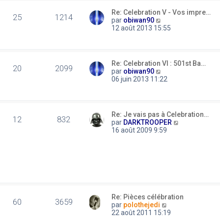
e
r
r
Re: Celebration V - Vos impre…
l
25
1214
m
C
par
obiwan90
e
e
o
12 août 2013 15:55
d
s
n
e
s
s
r
a
u
n
g
l
i
Re: Celebration VI : 501st Ba…
e
t
20
2099
e
C
par
obiwan90
e
r
o
06 juin 2013 11:22
r
m
n
l
e
s
e
s
u
d
s
l
e
Re: Je vais pas à Celebration…
a
t
12
832
r
C
par
DARKTROOPER
g
e
n
o
16 août 2009 9:59
e
r
i
n
l
e
s
e
r
u
d
m
l
e
e
t
r
s
e
n
s
r
i
a
l
e
Re: Pièces célébration
g
e
60
3659
r
C
par
polothejedi
e
d
m
o
22 août 2011 15:19
e