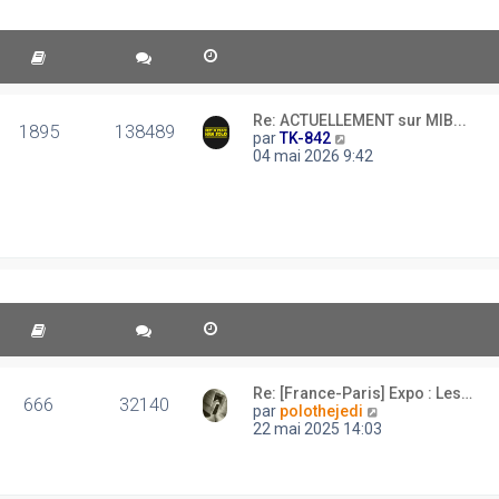
Re: ACTUELLEMENT sur MIB...
1895
138489
C
par
TK-842
o
04 mai 2026 9:42
n
s
u
l
t
e
r
l
e
d
e
r
n
Re: [France-Paris] Expo : Les…
666
32140
i
C
par
polothejedi
e
o
22 mai 2025 14:03
r
n
m
s
e
u
s