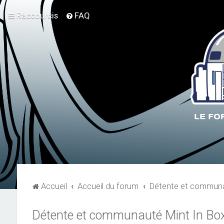
Raccourcis
FAQ
Accueil
Accueil du forum
Détente et communa
Détente et communauté Mint In Bo