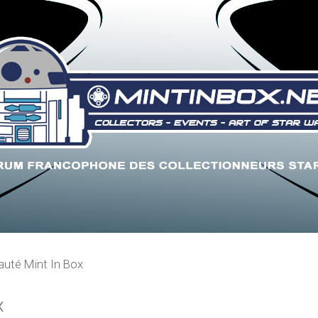
uté Mint In Box
x