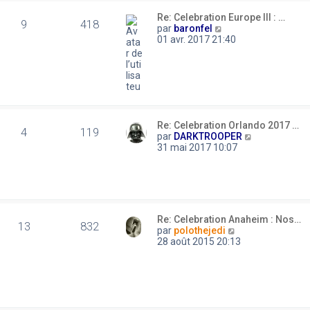
l
s
t
Re: Celebration Europe III : …
a
e
9
418
C
par
baronfel
g
r
o
01 avr. 2017 21:40
e
l
n
e
s
d
u
e
l
r
t
n
e
i
r
e
Re: Celebration Orlando 2017 …
l
4
119
r
C
par
DARKTROOPER
e
m
o
31 mai 2017 10:07
d
e
n
e
s
s
r
s
u
n
a
l
i
g
t
e
e
e
r
Re: Celebration Anaheim : Nos…
r
13
832
m
C
par
polothejedi
l
e
o
28 août 2015 20:13
e
s
n
d
s
s
e
a
u
r
g
l
n
e
t
i
e