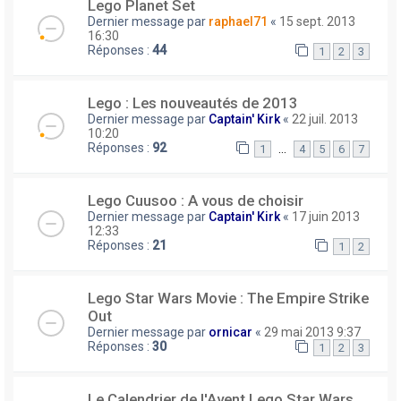
Lego Planet Set
Dernier message par
raphael71
«
15 sept. 2013
16:30
Réponses :
44
1
2
3
Lego : Les nouveautés de 2013
Dernier message par
Captain' Kirk
«
22 juil. 2013
10:20
Réponses :
92
…
1
4
5
6
7
Lego Cuusoo : A vous de choisir
Dernier message par
Captain' Kirk
«
17 juin 2013
12:33
Réponses :
21
1
2
Lego Star Wars Movie : The Empire Strike
Out
Dernier message par
ornicar
«
29 mai 2013 9:37
Réponses :
30
1
2
3
Le Calendrier de l'Avent Lego Star Wars