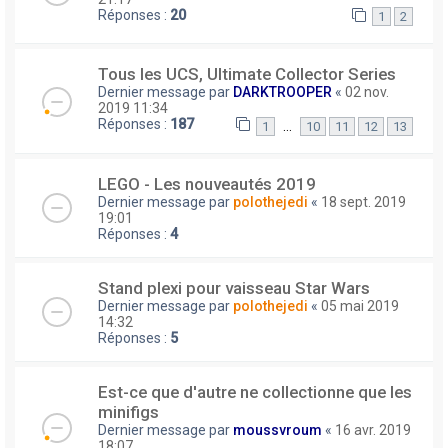
Réponses :
20
1
2
Tous les UCS, Ultimate Collector Series
Dernier message par
DARKTROOPER
«
02 nov.
2019 11:34
Réponses :
187
…
1
10
11
12
13
LEGO - Les nouveautés 2019
Dernier message par
polothejedi
«
18 sept. 2019
19:01
Réponses :
4
Stand plexi pour vaisseau Star Wars
Dernier message par
polothejedi
«
05 mai 2019
14:32
Réponses :
5
Est-ce que d'autre ne collectionne que les
minifigs
Dernier message par
moussvroum
«
16 avr. 2019
18:07