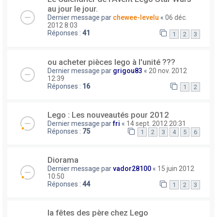
au jour le jour.
Dernier message par
chewee-levelu
«
06 déc.
2012 8:03
Réponses :
41
1
2
3
ou acheter pièces lego à l'unité ???
Dernier message par
grigou83
«
20 nov. 2012
12:39
Réponses :
16
1
2
Lego : Les nouveautés pour 2012
Dernier message par
fri
«
14 sept. 2012 20:31
Réponses :
75
1
2
3
4
5
6
Diorama
Dernier message par
vador28100
«
15 juin 2012
10:50
Réponses :
44
1
2
3
la fêtes des père chez Lego