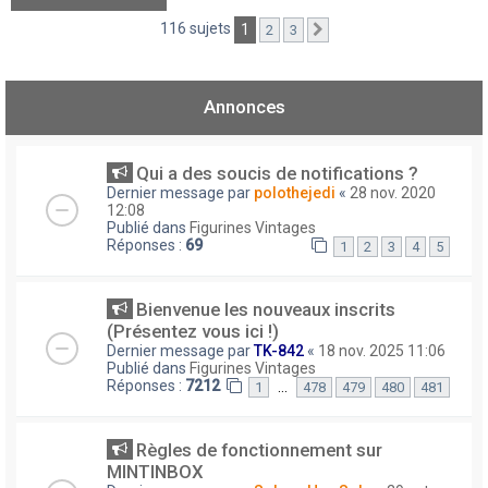
116 sujets
1
2
3
Suivant
Annonces
Qui a des soucis de notifications ?
Dernier message par
polothejedi
«
28 nov. 2020
12:08
Publié dans
Figurines Vintages
Réponses :
69
1
2
3
4
5
Bienvenue les nouveaux inscrits
(Présentez vous ici !)
Dernier message par
TK-842
«
18 nov. 2025 11:06
Publié dans
Figurines Vintages
Réponses :
7212
…
1
478
479
480
481
Règles de fonctionnement sur
MINTINBOX