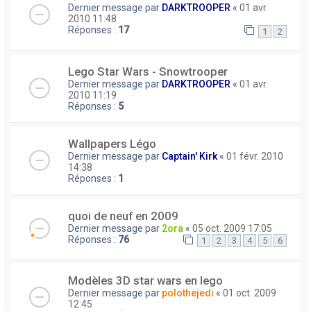
Dernier message par
DARKTROOPER
«
01 avr.
2010 11:48
Réponses :
17
1
2
Lego Star Wars - Snowtrooper
Dernier message par
DARKTROOPER
«
01 avr.
2010 11:19
Réponses :
5
Wallpapers Légo
Dernier message par
Captain' Kirk
«
01 févr. 2010
14:38
Réponses :
1
quoi de neuf en 2009
Dernier message par
2ora
«
05 oct. 2009 17:05
Réponses :
76
1
2
3
4
5
6
Modèles 3D star wars en lego
Dernier message par
polothejedi
«
01 oct. 2009
12:45