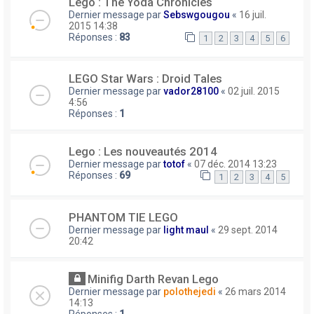
Lego : The Yoda Chronicles
Dernier message par
Sebswgougou
«
16 juil.
2015 14:38
Réponses :
83
1
2
3
4
5
6
LEGO Star Wars : Droid Tales
Dernier message par
vador28100
«
02 juil. 2015
4:56
Réponses :
1
Lego : Les nouveautés 2014
Dernier message par
totof
«
07 déc. 2014 13:23
Réponses :
69
1
2
3
4
5
PHANTOM TIE LEGO
Dernier message par
light maul
«
29 sept. 2014
20:42
Minifig Darth Revan Lego
Dernier message par
polothejedi
«
26 mars 2014
14:13
Réponses :
1