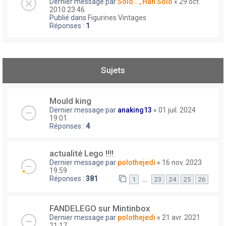
Dernier message par
Solo..., Han Solo
«
29 oct.
2010 23:46
Publié dans
Figurines Vintages
Réponses :
1
Sujets
Mould king
Dernier message par
anaking13
«
01 juil. 2024
19:01
Réponses :
4
actualité Lego !!!!
Dernier message par
polothejedi
«
16 nov. 2023
19:59
Réponses :
381
…
1
23
24
25
26
FANDELEGO sur Mintinbox
Dernier message par
polothejedi
«
21 avr. 2021
21:17