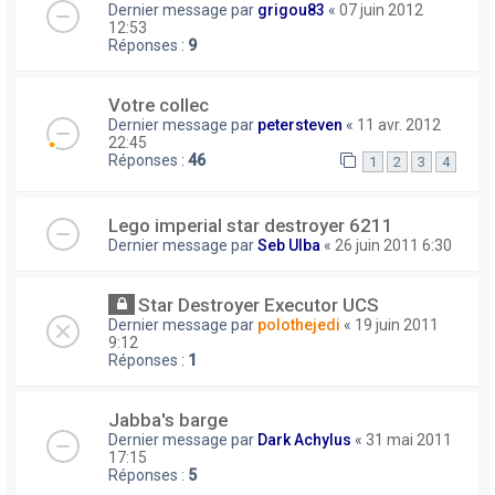
Dernier message par
grigou83
«
07 juin 2012
12:53
Réponses :
9
Votre collec
Dernier message par
petersteven
«
11 avr. 2012
22:45
Réponses :
46
1
2
3
4
Lego imperial star destroyer 6211
Dernier message par
Seb Ulba
«
26 juin 2011 6:30
Star Destroyer Executor UCS
Dernier message par
polothejedi
«
19 juin 2011
9:12
Réponses :
1
Jabba's barge
Dernier message par
Dark Achylus
«
31 mai 2011
17:15
Réponses :
5