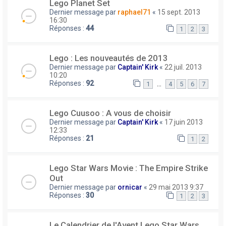
Lego Planet Set
Dernier message par
raphael71
«
15 sept. 2013
16:30
Réponses :
44
1
2
3
Lego : Les nouveautés de 2013
Dernier message par
Captain' Kirk
«
22 juil. 2013
10:20
Réponses :
92
…
1
4
5
6
7
Lego Cuusoo : A vous de choisir
Dernier message par
Captain' Kirk
«
17 juin 2013
12:33
Réponses :
21
1
2
Lego Star Wars Movie : The Empire Strike
Out
Dernier message par
ornicar
«
29 mai 2013 9:37
Réponses :
30
1
2
3
Le Calendrier de l'Avent Lego Star Wars