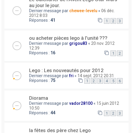
au jour le jour.
Dernier message par
chewee-levelu
«
06 déc.
2012 8:03
Réponses :
41
1
2
3
ou acheter pièces lego à l'unité ???
Dernier message par
grigou83
«
20 nov. 2012
12:39
Réponses :
16
1
2
Lego : Les nouveautés pour 2012
Dernier message par
fri
«
14 sept. 2012 20:31
Réponses :
75
1
2
3
4
5
6
Diorama
Dernier message par
vador28100
«
15 juin 2012
10:50
Réponses :
44
1
2
3
la fêtes des père chez Lego