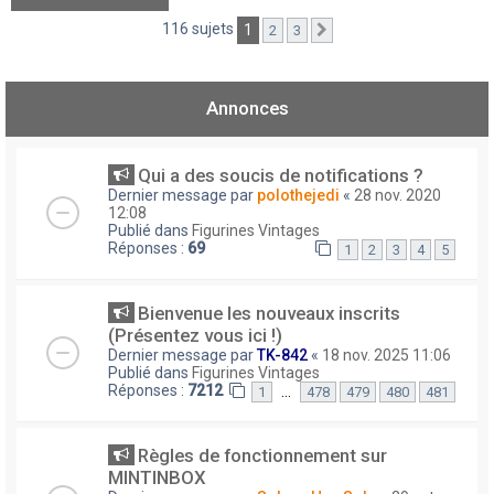
116 sujets
1
2
3
Suivant
Annonces
Qui a des soucis de notifications ?
Dernier message par
polothejedi
«
28 nov. 2020
12:08
Publié dans
Figurines Vintages
Réponses :
69
1
2
3
4
5
Bienvenue les nouveaux inscrits
(Présentez vous ici !)
Dernier message par
TK-842
«
18 nov. 2025 11:06
Publié dans
Figurines Vintages
Réponses :
7212
…
1
478
479
480
481
Règles de fonctionnement sur
MINTINBOX