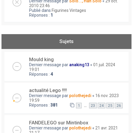
Dernier message par
Solo..., Han Solo
«
29 oct.
2010 23:46
Publié dans
Figurines Vintages
Réponses :
1
Sujets
Mould king
Dernier message par
anaking13
«
01 juil. 2024
19:01
Réponses :
4
actualité Lego !!!!
Dernier message par
polothejedi
«
16 nov. 2023
19:59
Réponses :
381
…
1
23
24
25
26
FANDELEGO sur Mintinbox
Dernier message par
polothejedi
«
21 avr. 2021
21:17