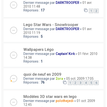
Dernier message par
DARKTROOPER
«
01 avr.
2010 11:48
Réponses :
17
1
2
Lego Star Wars - Snowtrooper
Dernier message par
DARKTROOPER
«
01 avr.
2010 11:19
Réponses :
5
Wallpapers Légo
Dernier message par
Captain' Kirk
«
01 févr. 2010
14:38
Réponses :
1
quoi de neuf en 2009
Dernier message par
2ora
«
05 oct. 2009 17:05
Réponses :
76
1
2
3
4
5
6
Modèles 3D star wars en lego
Dernier message par
polothejedi
«
01 oct. 2009
12:45