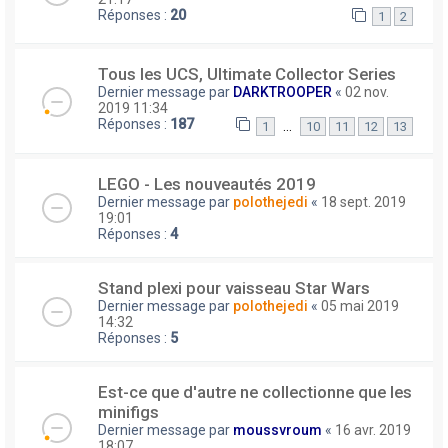
Réponses :
20
1
2
Tous les UCS, Ultimate Collector Series
Dernier message par
DARKTROOPER
«
02 nov.
2019 11:34
Réponses :
187
…
1
10
11
12
13
LEGO - Les nouveautés 2019
Dernier message par
polothejedi
«
18 sept. 2019
19:01
Réponses :
4
Stand plexi pour vaisseau Star Wars
Dernier message par
polothejedi
«
05 mai 2019
14:32
Réponses :
5
Est-ce que d'autre ne collectionne que les
minifigs
Dernier message par
moussvroum
«
16 avr. 2019
18:07