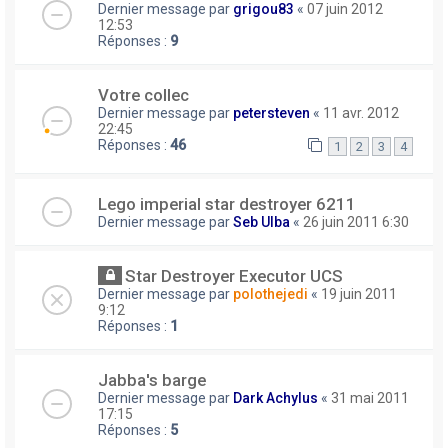
Dernier message par
grigou83
«
07 juin 2012
12:53
Réponses :
9
Votre collec
Dernier message par
petersteven
«
11 avr. 2012
22:45
Réponses :
46
1
2
3
4
Lego imperial star destroyer 6211
Dernier message par
Seb Ulba
«
26 juin 2011 6:30
Star Destroyer Executor UCS
Dernier message par
polothejedi
«
19 juin 2011
9:12
Réponses :
1
Jabba's barge
Dernier message par
Dark Achylus
«
31 mai 2011
17:15
Réponses :
5