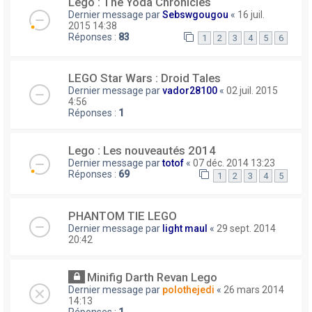
Lego : The Yoda Chronicles
Dernier message par
Sebswgougou
«
16 juil.
2015 14:38
Réponses :
83
1
2
3
4
5
6
LEGO Star Wars : Droid Tales
Dernier message par
vador28100
«
02 juil. 2015
4:56
Réponses :
1
Lego : Les nouveautés 2014
Dernier message par
totof
«
07 déc. 2014 13:23
Réponses :
69
1
2
3
4
5
PHANTOM TIE LEGO
Dernier message par
light maul
«
29 sept. 2014
20:42
Minifig Darth Revan Lego
Dernier message par
polothejedi
«
26 mars 2014
14:13
Réponses :
1