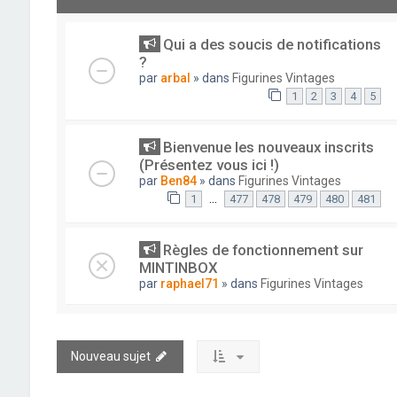
Qui a des soucis de notifications
?
par
arbal
» dans
Figurines Vintages
1
2
3
4
5
Bienvenue les nouveaux inscrits
(Présentez vous ici !)
par
Ben84
» dans
Figurines Vintages
…
1
477
478
479
480
481
Règles de fonctionnement sur
MINTINBOX
par
raphael71
» dans
Figurines Vintages
Nouveau sujet