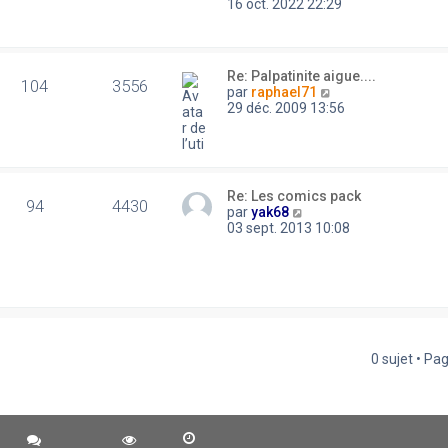
n
o
16 oct. 2022 22:29
s
r
i
n
a
l
e
s
g
e
r
u
e
d
m
l
e
Re: Palpatinite aigue....
e
t
104
3556
C
r
par
raphael71
s
e
o
n
29 déc. 2009 13:56
s
r
n
i
a
l
s
e
g
e
u
r
e
d
l
m
e
t
e
r
Re: Les comics pack
e
s
94
4430
C
n
par
yak68
r
s
o
i
03 sept. 2013 10:08
l
a
n
e
e
g
s
r
d
e
u
m
e
l
e
r
t
s
n
e
s
i
r
a
e
l
g
0 sujet • Pa
r
e
e
m
d
e
e
s
r
s
n
a