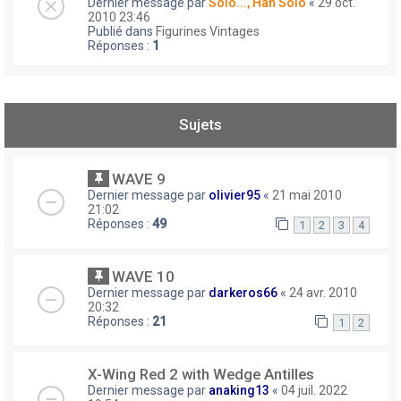
Dernier message par
Solo..., Han Solo
«
29 oct.
2010 23:46
Publié dans
Figurines Vintages
Réponses :
1
Sujets
WAVE 9
Dernier message par
olivier95
«
21 mai 2010
21:02
Réponses :
49
1
2
3
4
WAVE 10
Dernier message par
darkeros66
«
24 avr. 2010
20:32
Réponses :
21
1
2
X-Wing Red 2 with Wedge Antilles
Dernier message par
anaking13
«
04 juil. 2022