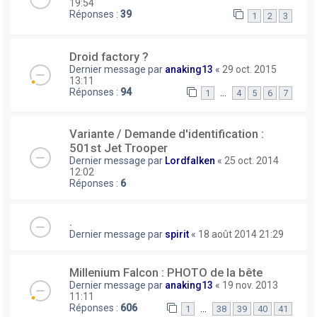
19:54
Réponses :
39
1
2
3
Droid factory ?
Dernier message par
anaking13
«
29 oct. 2015
13:11
Réponses :
94
…
1
4
5
6
7
Variante / Demande d'identification :
501st Jet Trooper
Dernier message par
Lordfalken
«
25 oct. 2014
12:02
Réponses :
6
.
Dernier message par
spirit
«
18 août 2014 21:29
Millenium Falcon : PHOTO de la bête
Dernier message par
anaking13
«
19 nov. 2013
11:11
Réponses :
606
…
1
38
39
40
41