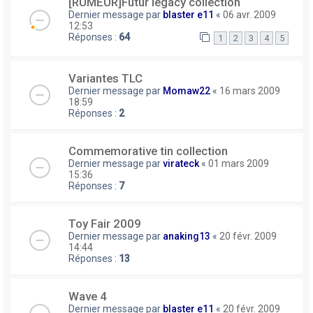
[RUMEUR]Futur legacy collection
Dernier message par
blaster e11
«
06 avr. 2009
12:53
Réponses :
64
1
2
3
4
5
Variantes TLC
Dernier message par
Momaw22
«
16 mars 2009
18:59
Réponses :
2
Commemorative tin collection
Dernier message par
virateck
«
01 mars 2009
15:36
Réponses :
7
Toy Fair 2009
Dernier message par
anaking13
«
20 févr. 2009
14:44
Réponses :
13
Wave 4
Dernier message par
blaster e11
«
20 févr. 2009