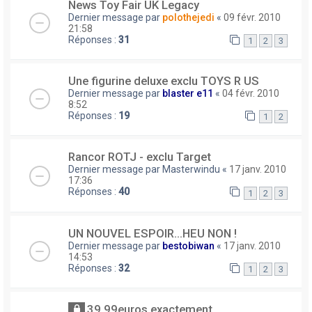
News Toy Fair UK Legacy
Dernier message par
polothejedi
«
09 févr. 2010
21:58
Réponses :
31
1
2
3
Une figurine deluxe exclu TOYS R US
Dernier message par
blaster e11
«
04 févr. 2010
8:52
Réponses :
19
1
2
Rancor ROTJ - exclu Target
Dernier message par
Masterwindu
«
17 janv. 2010
17:36
Réponses :
40
1
2
3
UN NOUVEL ESPOIR...HEU NON !
Dernier message par
bestobiwan
«
17 janv. 2010
14:53
Réponses :
32
1
2
3
39,99euros exactement