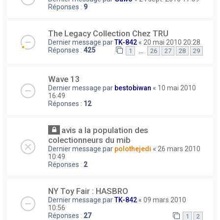
Réponses :
9
The Legacy Collection Chez TRU
Dernier message par
TK-842
«
20 mai 2010 20:28
Réponses :
425
…
1
26
27
28
29
Wave 13
Dernier message par
bestobiwan
«
10 mai 2010
16:49
Réponses :
12
avis a la population des
colectionneurs du mib
Dernier message par
polothejedi
«
26 mars 2010
10:49
Réponses :
2
NY Toy Fair : HASBRO
Dernier message par
TK-842
«
09 mars 2010
10:56
Réponses :
27
1
2