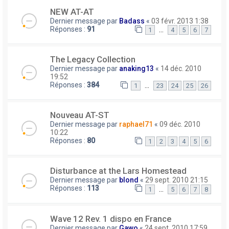
NEW AT-AT
Dernier message par
Badass
«
03 févr. 2013 1:38
Réponses :
91
…
1
4
5
6
7
The Legacy Collection
Dernier message par
anaking13
«
14 déc. 2010
19:52
Réponses :
384
…
1
23
24
25
26
Nouveau AT-ST
Dernier message par
raphael71
«
09 déc. 2010
10:22
Réponses :
80
1
2
3
4
5
6
Disturbance at the Lars Homestead
Dernier message par
blond
«
29 sept. 2010 21:15
Réponses :
113
…
1
5
6
7
8
Wave 12 Rev. 1 dispo en France
Dernier message par
Gawo
«
24 sept. 2010 17:59