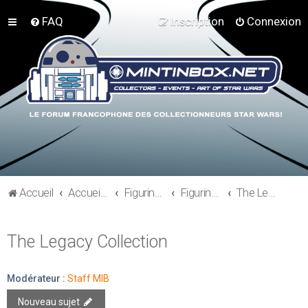
FAQ
Inscription
Connexion
Accueil
Accueil du forum
Figurines 3"3/4, Playsets, Vaisseaux,…
Figurines Actuelles
The Legacy Collection
The Legacy Collection
Modérateur :
Staff MIB
Nouveau sujet