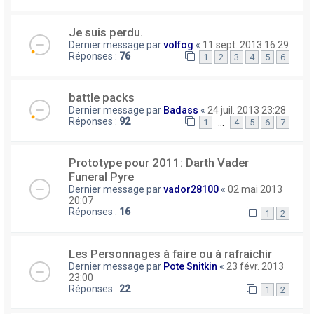
Je suis perdu.
Dernier message par
volfog
«
11 sept. 2013 16:29
Réponses :
76
1
2
3
4
5
6
battle packs
Dernier message par
Badass
«
24 juil. 2013 23:28
Réponses :
92
…
1
4
5
6
7
Prototype pour 2011: Darth Vader
Funeral Pyre
Dernier message par
vador28100
«
02 mai 2013
20:07
Réponses :
16
1
2
Les Personnages à faire ou à rafraichir
Dernier message par
Pote Snitkin
«
23 févr. 2013
23:00
Réponses :
22
1
2