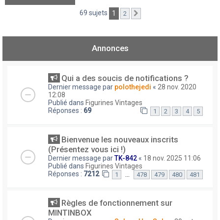
69 sujets
1
2
Suivant
Annonces
Qui a des soucis de notifications ?
Dernier message par
polothejedi
«
28 nov. 2020
12:08
Publié dans
Figurines Vintages
Réponses :
69
1
2
3
4
5
Bienvenue les nouveaux inscrits
(Présentez vous ici !)
Dernier message par
TK-842
«
18 nov. 2025 11:06
Publié dans
Figurines Vintages
Réponses :
7212
…
1
478
479
480
481
Règles de fonctionnement sur
MINTINBOX