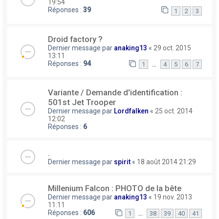
19:54
Réponses :
39
1
2
3
Droid factory ?
Dernier message par
anaking13
«
29 oct. 2015
13:11
Réponses :
94
…
1
4
5
6
7
Variante / Demande d'identification :
501st Jet Trooper
Dernier message par
Lordfalken
«
25 oct. 2014
12:02
Réponses :
6
.
Dernier message par
spirit
«
18 août 2014 21:29
Millenium Falcon : PHOTO de la bête
Dernier message par
anaking13
«
19 nov. 2013
11:11
Réponses :
606
…
1
38
39
40
41