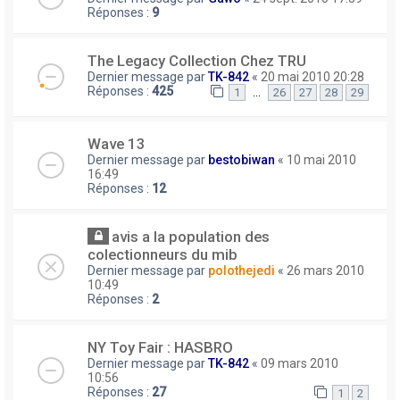
Réponses :
9
The Legacy Collection Chez TRU
Dernier message par
TK-842
«
20 mai 2010 20:28
Réponses :
425
…
1
26
27
28
29
Wave 13
Dernier message par
bestobiwan
«
10 mai 2010
16:49
Réponses :
12
avis a la population des
colectionneurs du mib
Dernier message par
polothejedi
«
26 mars 2010
10:49
Réponses :
2
NY Toy Fair : HASBRO
Dernier message par
TK-842
«
09 mars 2010
10:56
Réponses :
27
1
2