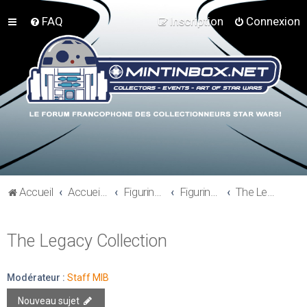
FAQ
Inscription
Connexion
Accueil
Accueil du forum
Figurines 3"3/4, Playsets, Vaisseaux,…
Figurines Actuelles
The Legacy Collection
The Legacy Collection
Modérateur :
Staff MIB
Nouveau sujet