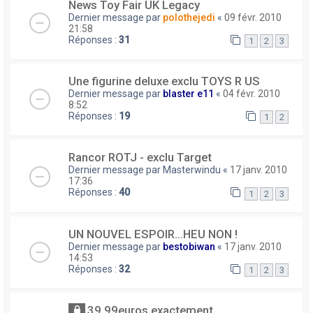
News Toy Fair UK Legacy
Dernier message par
polothejedi
«
09 févr. 2010
21:58
Réponses :
31
1
2
3
Une figurine deluxe exclu TOYS R US
Dernier message par
blaster e11
«
04 févr. 2010
8:52
Réponses :
19
1
2
Rancor ROTJ - exclu Target
Dernier message par
Masterwindu
«
17 janv. 2010
17:36
Réponses :
40
1
2
3
UN NOUVEL ESPOIR...HEU NON !
Dernier message par
bestobiwan
«
17 janv. 2010
14:53
Réponses :
32
1
2
3
39,99euros exactement