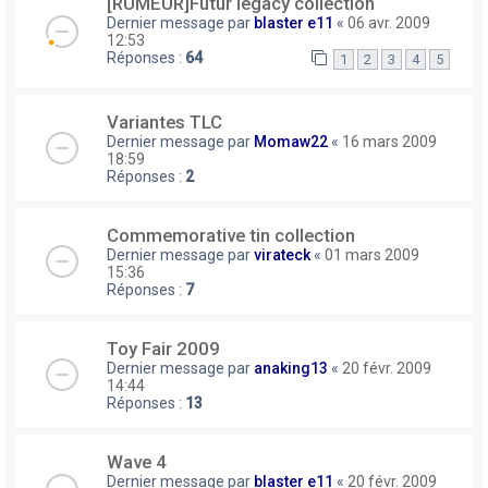
[RUMEUR]Futur legacy collection
Dernier message par
blaster e11
«
06 avr. 2009
12:53
Réponses :
64
1
2
3
4
5
Variantes TLC
Dernier message par
Momaw22
«
16 mars 2009
18:59
Réponses :
2
Commemorative tin collection
Dernier message par
virateck
«
01 mars 2009
15:36
Réponses :
7
Toy Fair 2009
Dernier message par
anaking13
«
20 févr. 2009
14:44
Réponses :
13
Wave 4
Dernier message par
blaster e11
«
20 févr. 2009