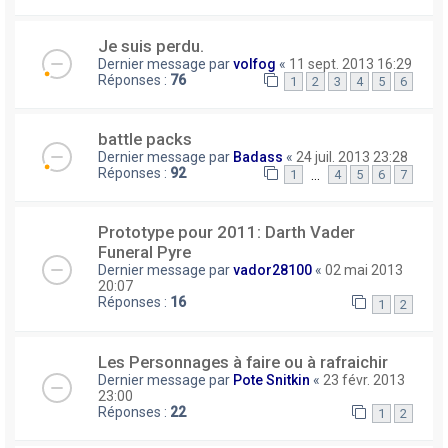
Je suis perdu.
Dernier message par
volfog
«
11 sept. 2013 16:29
Réponses :
76
1
2
3
4
5
6
battle packs
Dernier message par
Badass
«
24 juil. 2013 23:28
Réponses :
92
…
1
4
5
6
7
Prototype pour 2011: Darth Vader
Funeral Pyre
Dernier message par
vador28100
«
02 mai 2013
20:07
Réponses :
16
1
2
Les Personnages à faire ou à rafraichir
Dernier message par
Pote Snitkin
«
23 févr. 2013
23:00
Réponses :
22
1
2