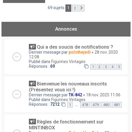
69 sujets
1
2
Suivant
Annonces
Qui a des soucis de notifications ?
Dernier message par
polothejedi
«
28 nov. 2020
12:08
Publié dans
Figurines Vintages
Réponses :
69
1
2
3
4
5
Bienvenue les nouveaux inscrits
(Présentez vous ici !)
Dernier message par
TK-842
«
18 nov. 2025 11:06
Publié dans
Figurines Vintages
Réponses :
7212
…
1
478
479
480
481
Règles de fonctionnement sur
MINTINBOX