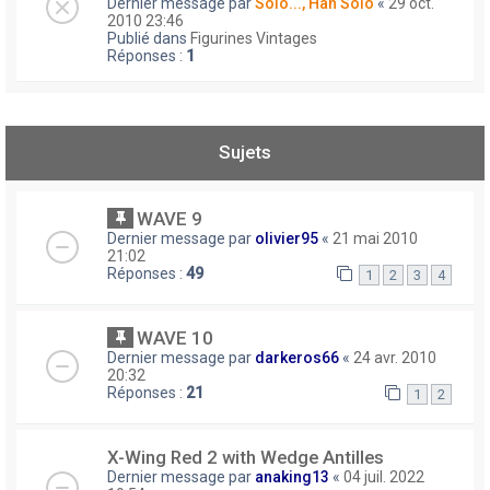
Dernier message par
Solo..., Han Solo
«
29 oct.
2010 23:46
Publié dans
Figurines Vintages
Réponses :
1
Sujets
WAVE 9
Dernier message par
olivier95
«
21 mai 2010
21:02
Réponses :
49
1
2
3
4
WAVE 10
Dernier message par
darkeros66
«
24 avr. 2010
20:32
Réponses :
21
1
2
X-Wing Red 2 with Wedge Antilles
Dernier message par
anaking13
«
04 juil. 2022