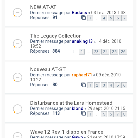
NEW AT-AT
Dernier message par
Badass
«
03 févr. 2013 1:38
Réponses :
91
…
1
4
5
6
7
The Legacy Collection
Dernier message par
anaking13
«
14 déc. 2010
19:52
Réponses :
384
…
1
23
24
25
26
Nouveau AT-ST
Dernier message par
raphael71
«
09 déc. 2010
10:22
Réponses :
80
1
2
3
4
5
6
Disturbance at the Lars Homestead
Dernier message par
blond
«
29 sept. 2010 21:15
Réponses :
113
…
1
5
6
7
8
Wave 12 Rev. 1 dispo en France
Dernier message par
Gawo
«
24 sept. 2010 17:59