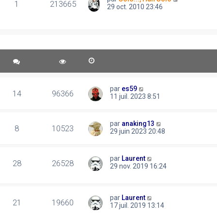
1
213665
29 oct. 2010 23:46
par
es59
14
96366
11 juil. 2023 8:51
par
anaking13
8
10523
29 juin 2023 20:48
par
Laurent
28
26528
29 nov. 2019 16:24
par
Laurent
21
19660
17 juil. 2019 13:14