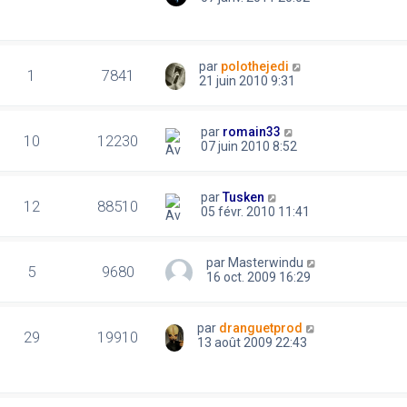
par
polothejedi
1
7841
21 juin 2010 9:31
par
romain33
10
12230
07 juin 2010 8:52
par
Tusken
12
88510
05 févr. 2010 11:41
par
Masterwindu
5
9680
16 oct. 2009 16:29
par
dranguetprod
29
19910
13 août 2009 22:43