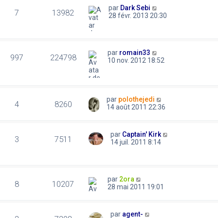
par
Dark Sebi
7
13982
28 févr. 2013 20:30
par
romain33
997
224798
10 nov. 2012 18:52
par
polothejedi
4
8260
14 août 2011 22:36
par
Captain' Kirk
3
7511
14 juil. 2011 8:14
par
2ora
8
10207
28 mai 2011 19:01
par
agent-