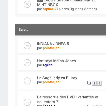
Règles de fonctionnement sur
MINTINBOX
par
raphael71
» dans
Figurines Vintages
Sujets
INDIANA JONES 5
par
polothejedi
Hot toys Indian Jones
par
agent-
La Saga Indy en Bluray
par
polothejedi
1
2
La ressortie des DVD : variantes et
collectors ?
par
Fansolo