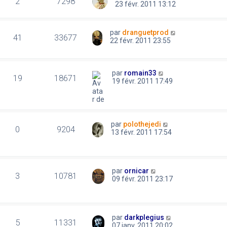
2
7298
23 févr. 2011 13:12
par
dranguetprod
41
33677
22 févr. 2011 23:55
par
romain33
19
18671
19 févr. 2011 17:49
par
polothejedi
0
9204
13 févr. 2011 17:54
par
ornicar
3
10781
09 févr. 2011 23:17
par
darkplegius
5
11331
07 janv. 2011 20:02