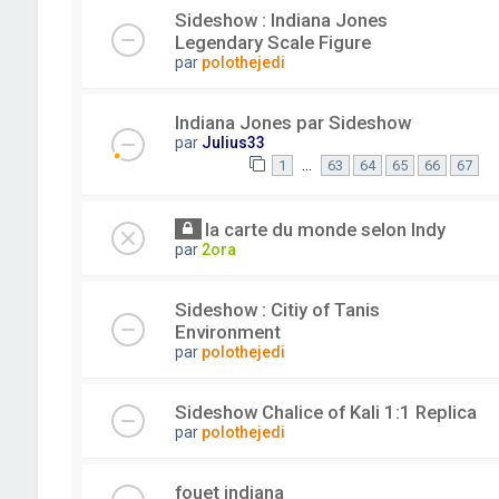
Sideshow : Indiana Jones
Legendary Scale Figure
par
polothejedi
Indiana Jones par Sideshow
par
Julius33
…
1
63
64
65
66
67
la carte du monde selon Indy
par
2ora
Sideshow : Citiy of Tanis
Environment
par
polothejedi
Sideshow Chalice of Kali 1:1 Replica
par
polothejedi
fouet indiana