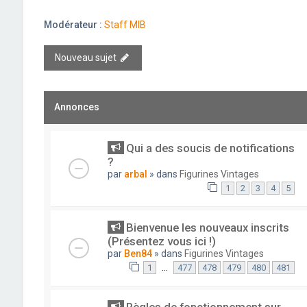
Modérateur :
Staff MIB
Nouveau sujet
Annonces
Qui a des soucis de notifications
?
par
arbal
» dans
Figurines Vintages
1
2
3
4
5
Bienvenue les nouveaux inscrits
(Présentez vous ici !)
par
Ben84
» dans
Figurines Vintages
…
1
477
478
479
480
481