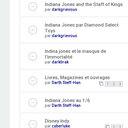
Indiana Jones and the Staff of Kings
par
darkgrievous
Indiana Jones par Diamond Select
Toys
par
darkgrievous
Indina jones et le masque de
l'immortalité
par
darktirak
Livres, Magazines et ouvrages
par
Darth Steff-Han
1
2
3
Indiana Jones au 1/6
par
Darth Steff-Han
Disney Indy
par
cyberluke
1
2