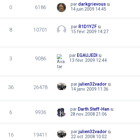
par
darkgrievous
0
6186
14 juin 2009 14:45
par
R1D1YZF
8
10701
15 févr. 2009 14:27
par
EGAUJEDI
3
9086
13 févr. 2009 12:44
par
julien32vador
36
26478
14 janv. 2009 11:36
par
Darth Steff-Han
6
9936
28 nov. 2008 21:06
par
julien32vador
16
19411
22 oct. 2008 10:02