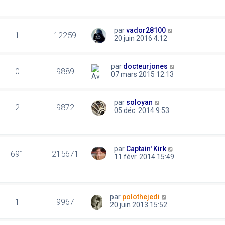
par
vador28100
1
12259
20 juin 2016 4:12
par
docteurjones
0
9889
07 mars 2015 12:13
par
soloyan
2
9872
05 déc. 2014 9:53
par
Captain' Kirk
691
215671
11 févr. 2014 15:49
par
polothejedi
1
9967
20 juin 2013 15:52