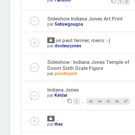
1
2
Sideshow Indiana Jones Art Print
par
Sebswgougou
on peut fermer, merci :-)
par
docteurjones
Sideshow : Indiana Jones Temple of
Doom Sixth Scale Figure
par
polothejedi
Indiana Jones
par
Keldar
…
1
43
44
45
46
47
...
par
thex