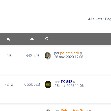
43 sujets • Pa
par
polothejedi
69
842529
28 nov. 2020 12:08
par
TK-842
7212
6560528
18 nov. 2025 11:06
par
Solo..., Han Solo