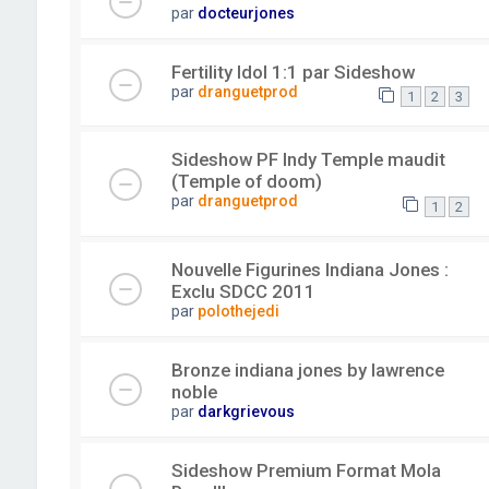
par
docteurjones
Fertility Idol 1:1 par Sideshow
par
dranguetprod
1
2
3
Sideshow PF Indy Temple maudit
(Temple of doom)
par
dranguetprod
1
2
Nouvelle Figurines Indiana Jones :
Exclu SDCC 2011
par
polothejedi
Bronze indiana jones by lawrence
noble
par
darkgrievous
Sideshow Premium Format Mola