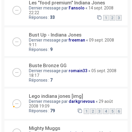
Les "food premium" Indiana Jones
Dernier message par
Fansolo
«
14 sept. 2008
22:22
Réponses :
33
1
2
3
Bust Up - Indiana Jones
Dernier message par
freeman
«
09 sept. 2008
9:11
Réponses :
9
Buste Bronze GG
Dernier message par
romain33
«
05 sept. 2008
18:17
Réponses :
7
Lego indiana jones [img]
Dernier message par
darkgrievous
«
29 août
2008 19:09
Réponses :
79
1
2
3
4
5
6
Mighty Muggs