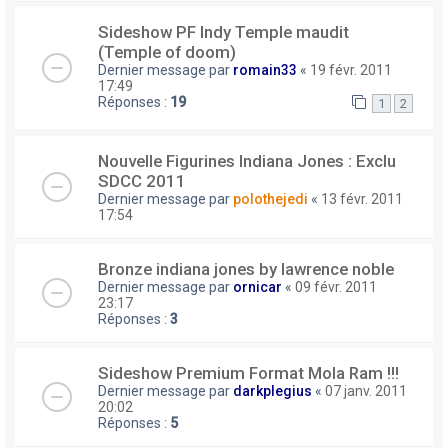
Sideshow PF Indy Temple maudit
(Temple of doom)
Dernier message par
romain33
«
19 févr. 2011
17:49
Réponses :
19
1
2
Nouvelle Figurines Indiana Jones : Exclu
SDCC 2011
Dernier message par
polothejedi
«
13 févr. 2011
17:54
Bronze indiana jones by lawrence noble
Dernier message par
ornicar
«
09 févr. 2011
23:17
Réponses :
3
Sideshow Premium Format Mola Ram !!!
Dernier message par
darkplegius
«
07 janv. 2011
20:02
Réponses :
5