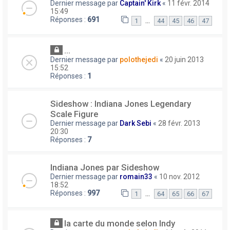
Dernier message par
Captain' Kirk
«
11 févr. 2014
15:49
Réponses :
691
…
1
44
45
46
47
...
Dernier message par
polothejedi
«
20 juin 2013
15:52
Réponses :
1
Sideshow : Indiana Jones Legendary
Scale Figure
Dernier message par
Dark Sebi
«
28 févr. 2013
20:30
Réponses :
7
Indiana Jones par Sideshow
Dernier message par
romain33
«
10 nov. 2012
18:52
Réponses :
997
…
1
64
65
66
67
la carte du monde selon Indy