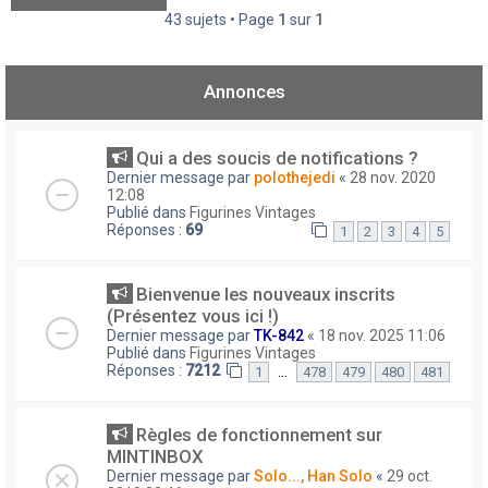
43 sujets • Page
1
sur
1
Annonces
Qui a des soucis de notifications ?
Dernier message par
polothejedi
«
28 nov. 2020
12:08
Publié dans
Figurines Vintages
Réponses :
69
1
2
3
4
5
Bienvenue les nouveaux inscrits
(Présentez vous ici !)
Dernier message par
TK-842
«
18 nov. 2025 11:06
Publié dans
Figurines Vintages
Réponses :
7212
…
1
478
479
480
481
Règles de fonctionnement sur
MINTINBOX
Dernier message par
Solo..., Han Solo
«
29 oct.