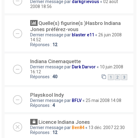
Dernier message par
darkgrievous
«
02 août
2008 18:56
Quelle(s) figurine(s )Hasbro Indiana
Jones préférez-vous
Dernier message par
blaster e11
«
26 juin 2008
14:52
Réponses :
12
Indiana Cinemaquette
Dernier message par
Dark Darvor
«
10 juin 2008
16:12
Réponses :
40
1
2
3
Playskool Indy
Dernier message par
BFLV
«
25 mai 2008 14:08
Réponses :
4
Licence Indiana Jones
Dernier message par
Ben84
«
13 déc. 2007 22:30
Réponses :
12