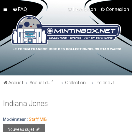
FAQ
Inscription
Connexion
Accueil
Accueil du forum
Collections hors Star Wars
Indiana Jones
Indiana Jones
Modérateur :
Staff MIB
Nouveau sujet