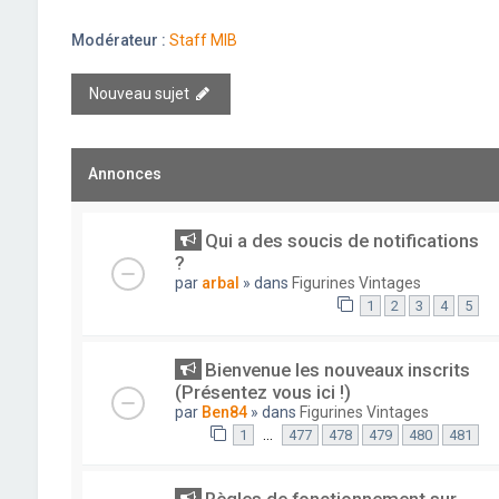
Modérateur :
Staff MIB
Nouveau sujet
Annonces
Qui a des soucis de notifications
?
par
arbal
» dans
Figurines Vintages
1
2
3
4
5
Bienvenue les nouveaux inscrits
(Présentez vous ici !)
par
Ben84
» dans
Figurines Vintages
…
1
477
478
479
480
481