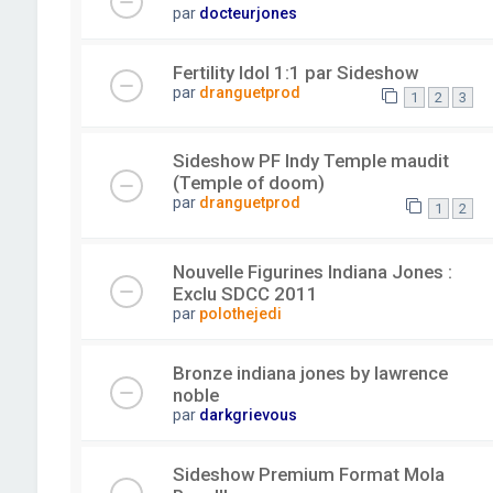
par
docteurjones
Fertility Idol 1:1 par Sideshow
par
dranguetprod
1
2
3
Sideshow PF Indy Temple maudit
(Temple of doom)
par
dranguetprod
1
2
Nouvelle Figurines Indiana Jones :
Exclu SDCC 2011
par
polothejedi
Bronze indiana jones by lawrence
noble
par
darkgrievous
Sideshow Premium Format Mola