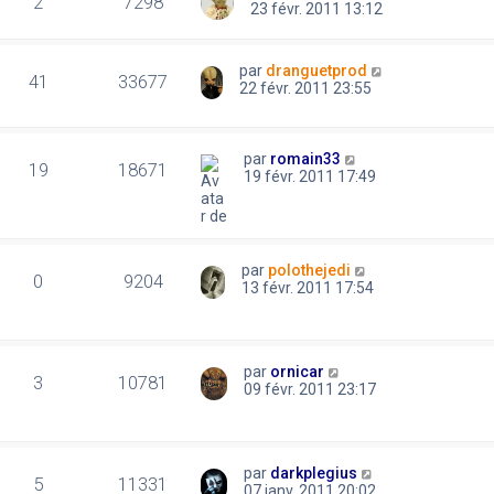
2
7298
23 févr. 2011 13:12
par
dranguetprod
41
33677
22 févr. 2011 23:55
par
romain33
19
18671
19 févr. 2011 17:49
par
polothejedi
0
9204
13 févr. 2011 17:54
par
ornicar
3
10781
09 févr. 2011 23:17
par
darkplegius
5
11331
07 janv. 2011 20:02