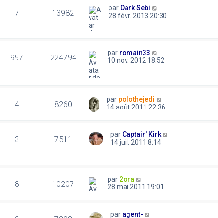
par
Dark Sebi
7
13982
28 févr. 2013 20:30
par
romain33
997
224794
10 nov. 2012 18:52
par
polothejedi
4
8260
14 août 2011 22:36
par
Captain' Kirk
3
7511
14 juil. 2011 8:14
par
2ora
8
10207
28 mai 2011 19:01
par
agent-