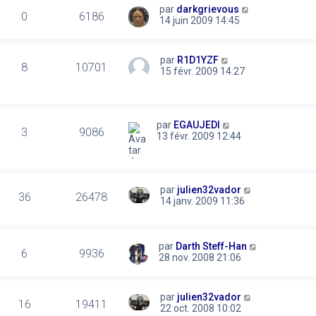
par
darkgrievous
0
6186
14 juin 2009 14:45
par
R1D1YZF
8
10701
15 févr. 2009 14:27
par
EGAUJEDI
3
9086
13 févr. 2009 12:44
par
julien32vador
36
26478
14 janv. 2009 11:36
par
Darth Steff-Han
6
9936
28 nov. 2008 21:06
par
julien32vador
16
19411
22 oct. 2008 10:02