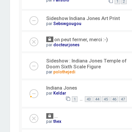
1
2
Sideshow Indiana Jones Art Print
par
Sebswgougou
on peut fermer, merci :-)
par
docteurjones
Sideshow : Indiana Jones Temple of
Doom Sixth Scale Figure
par
polothejedi
Indiana Jones
par
Keldar
…
1
43
44
45
46
47
...
par
thex