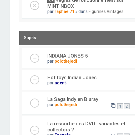
Règles de fonctionnement sur
MINTINBOX
par
raphael71
» dans
Figurines Vintages
Sujets
INDIANA JONES 5
par
polothejedi
Hot toys Indian Jones
par
agent-
La Saga Indy en Bluray
par
polothejedi
1
2
La ressortie des DVD : variantes et
collectors ?
par
Fansolo