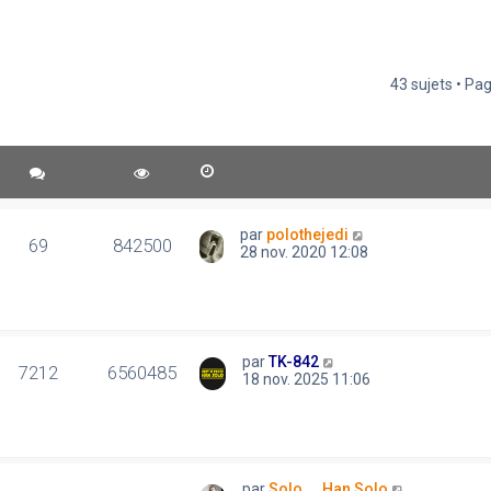
43 sujets • Pa
par
polothejedi
69
842500
28 nov. 2020 12:08
par
TK-842
7212
6560485
18 nov. 2025 11:06
par
Solo..., Han Solo