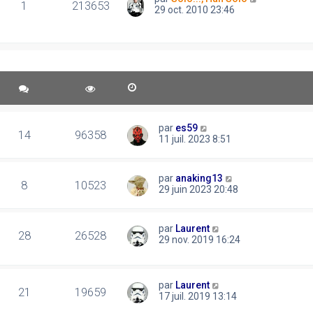
1
213653
29 oct. 2010 23:46
par
es59
14
96358
11 juil. 2023 8:51
par
anaking13
8
10523
29 juin 2023 20:48
par
Laurent
28
26528
29 nov. 2019 16:24
par
Laurent
21
19659
17 juil. 2019 13:14