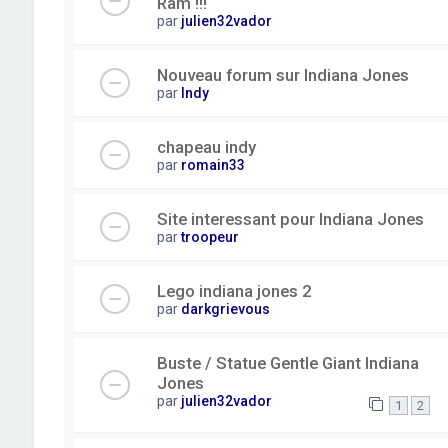
Ram !!!
par
julien32vador
Nouveau forum sur Indiana Jones
par
Indy
chapeau indy
par
romain33
Site interessant pour Indiana Jones
par
troopeur
Lego indiana jones 2
par
darkgrievous
Buste / Statue Gentle Giant Indiana
Jones
par
julien32vador
1
2