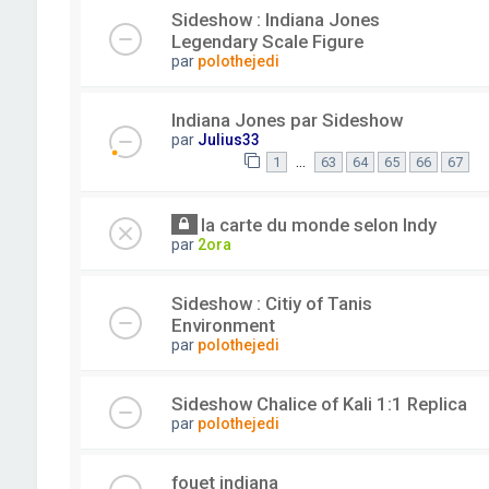
Sideshow : Indiana Jones
Legendary Scale Figure
par
polothejedi
Indiana Jones par Sideshow
par
Julius33
…
1
63
64
65
66
67
la carte du monde selon Indy
par
2ora
Sideshow : Citiy of Tanis
Environment
par
polothejedi
Sideshow Chalice of Kali 1:1 Replica
par
polothejedi
fouet indiana