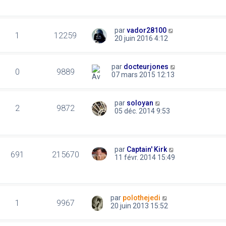
par
vador28100
1
12259
20 juin 2016 4:12
par
docteurjones
0
9889
07 mars 2015 12:13
par
soloyan
2
9872
05 déc. 2014 9:53
par
Captain' Kirk
691
215670
11 févr. 2014 15:49
par
polothejedi
1
9967
20 juin 2013 15:52