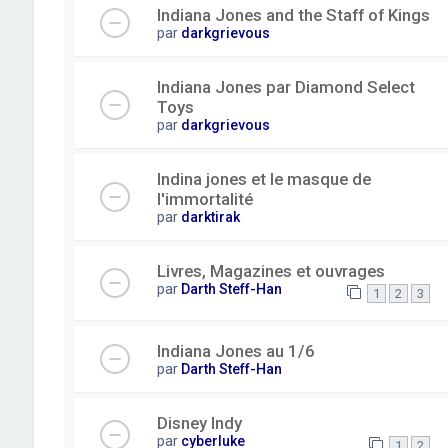
Indiana Jones and the Staff of Kings
par
darkgrievous
Indiana Jones par Diamond Select
Toys
par
darkgrievous
Indina jones et le masque de
l'immortalité
par
darktirak
Livres, Magazines et ouvrages
par
Darth Steff-Han
1
2
3
Indiana Jones au 1/6
par
Darth Steff-Han
Disney Indy
par
cyberluke
1
2