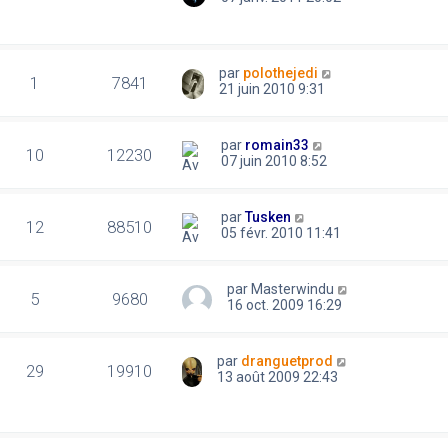
par
polothejedi
1
7841
21 juin 2010 9:31
par
romain33
10
12230
07 juin 2010 8:52
par
Tusken
12
88510
05 févr. 2010 11:41
par
Masterwindu
5
9680
16 oct. 2009 16:29
par
dranguetprod
29
19910
13 août 2009 22:43