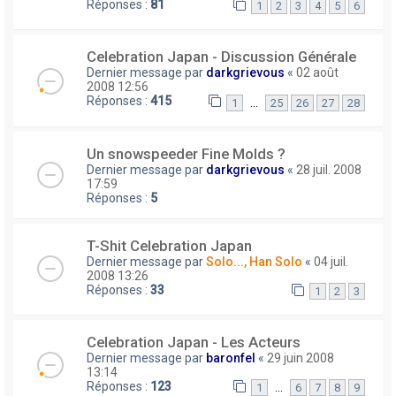
Réponses :
81
1
2
3
4
5
6
Celebration Japan - Discussion Générale
Dernier message par
darkgrievous
«
02 août
2008 12:56
Réponses :
415
…
1
25
26
27
28
Un snowspeeder Fine Molds ?
Dernier message par
darkgrievous
«
28 juil. 2008
17:59
Réponses :
5
T-Shit Celebration Japan
Dernier message par
Solo..., Han Solo
«
04 juil.
2008 13:26
Réponses :
33
1
2
3
Celebration Japan - Les Acteurs
Dernier message par
baronfel
«
29 juin 2008
13:14
Réponses :
123
…
1
6
7
8
9