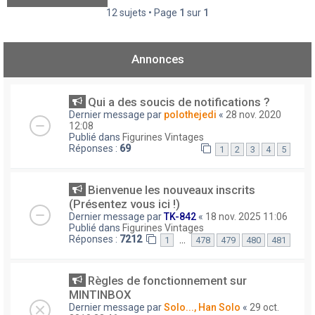
12 sujets • Page
1
sur
1
Annonces
Qui a des soucis de notifications ?
Dernier message par
polothejedi
«
28 nov. 2020
12:08
Publié dans
Figurines Vintages
Réponses :
69
1
2
3
4
5
Bienvenue les nouveaux inscrits
(Présentez vous ici !)
Dernier message par
TK-842
«
18 nov. 2025 11:06
Publié dans
Figurines Vintages
Réponses :
7212
…
1
478
479
480
481
Règles de fonctionnement sur
MINTINBOX
Dernier message par
Solo..., Han Solo
«
29 oct.