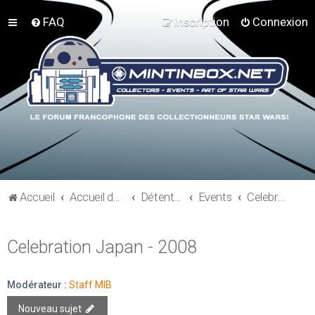
FAQ
Inscription
Connexion
Accueil
Accueil du forum
Détente et communauté Mint In Box
Events
Celebration Japan - 2008
Celebration Japan - 2008
Modérateur :
Staff MIB
Nouveau sujet