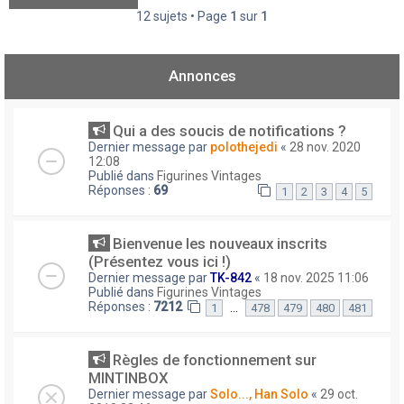
12 sujets • Page
1
sur
1
Annonces
Qui a des soucis de notifications ?
Dernier message par
polothejedi
«
28 nov. 2020
12:08
Publié dans
Figurines Vintages
Réponses :
69
1
2
3
4
5
Bienvenue les nouveaux inscrits
(Présentez vous ici !)
Dernier message par
TK-842
«
18 nov. 2025 11:06
Publié dans
Figurines Vintages
Réponses :
7212
…
1
478
479
480
481
Règles de fonctionnement sur
MINTINBOX
Dernier message par
Solo..., Han Solo
«
29 oct.