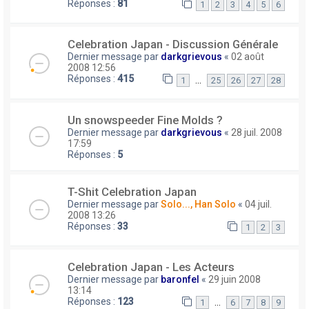
Réponses :
81
1
2
3
4
5
6
Celebration Japan - Discussion Générale
Dernier message par
darkgrievous
«
02 août
2008 12:56
Réponses :
415
…
1
25
26
27
28
Un snowspeeder Fine Molds ?
Dernier message par
darkgrievous
«
28 juil. 2008
17:59
Réponses :
5
T-Shit Celebration Japan
Dernier message par
Solo..., Han Solo
«
04 juil.
2008 13:26
Réponses :
33
1
2
3
Celebration Japan - Les Acteurs
Dernier message par
baronfel
«
29 juin 2008
13:14
Réponses :
123
…
1
6
7
8
9