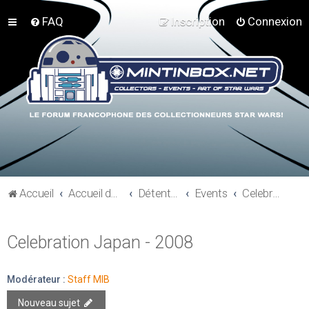
FAQ
Inscription
Connexion
Accueil
Accueil du forum
Détente et communauté Mint In Box
Events
Celebration Japan - 2008
Celebration Japan - 2008
Modérateur :
Staff MIB
Nouveau sujet