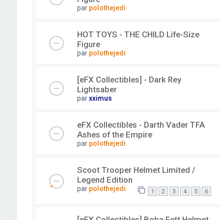
par
polothejedi
HOT TOYS - THE CHILD Life-Size
Figure
par
polothejedi
[eFX Collectibles] - Dark Rey
Lightsaber
par
xximus
eFX Collectibles - Darth Vader TFA
Ashes of the Empire
par
polothejedi
Scoot Trooper Helmet Limited /
Legend Edition
par
polothejedi
1
2
3
4
5
6
[eFX Collectibles] Boba Fett Helmet