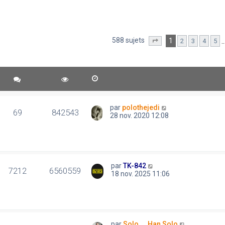
588 sujets
1
2
3
4
5
Page
1
sur
12
par
polothejedi
69
842543
28 nov. 2020 12:08
par
TK-842
7212
6560559
18 nov. 2025 11:06
par
Solo..., Han Solo