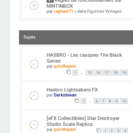
Règles de fonctionnement sur
MINTINBOX
par
raphael71
» dans
Figurines Vintages
Sujets
HASBRO - Les casques The Black
Series
par
polothejedi
…
1
15
16
17
18
19
Hasbro Lightsabers FX
par
Darkobiwan
…
1
6
7
8
9
10
[eFX Collectibles] Star Destroyer
Studio Scale Replica
par
polothejedi
1
2
3
4