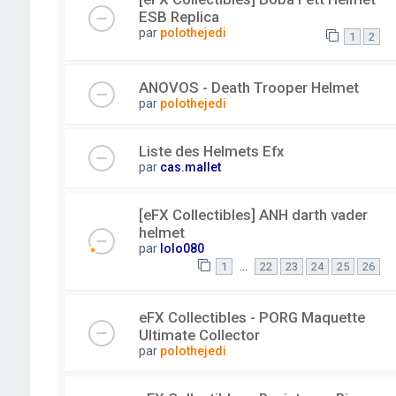
ESB Replica
par
polothejedi
1
2
ANOVOS - Death Trooper Helmet
par
polothejedi
Liste des Helmets Efx
par
cas.mallet
[eFX Collectibles] ANH darth vader
helmet
par
lolo080
…
1
22
23
24
25
26
eFX Collectibles - PORG Maquette
Ultimate Collector
par
polothejedi