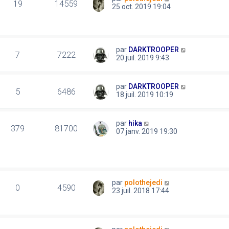
19
14559
25 oct. 2019 19:04
par
DARKTROOPER
7
7222
20 juil. 2019 9:43
par
DARKTROOPER
5
6486
18 juil. 2019 10:19
par
hika
379
81700
07 janv. 2019 19:30
par
polothejedi
0
4590
23 juil. 2018 17:44