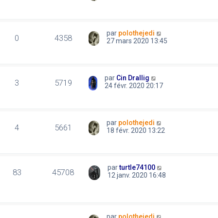
par
polothejedi
0
4358
27 mars 2020 13:45
par
Cin Drallig
3
5719
24 févr. 2020 20:17
par
polothejedi
4
5661
18 févr. 2020 13:22
par
turtle74100
83
45708
12 janv. 2020 16:48
par
polothejedi