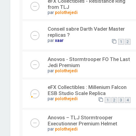
eFX Collectibles - Resistance Ring
from TLJ
par
polothejedi
Conseil sabre Darth Vader Master
replicas ?
par
xaar
1
2
Anovos - Stormtrooper FO The Last
Jedi Premium
par
polothejedi
eFX Collectibles : Millenium Falcon
ESB Studio Scale Replica
par
polothejedi
1
2
3
4
Anovos – TLJ Stormtrooper
Executionner Premium Helmet
par
polothejedi