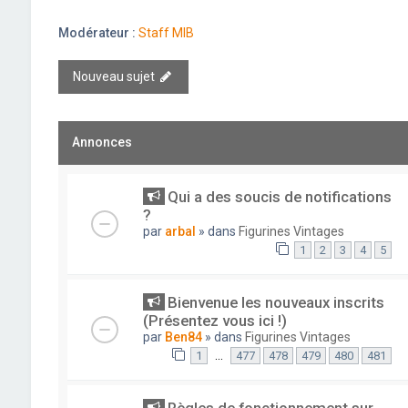
Modérateur :
Staff MIB
Nouveau sujet
Annonces
Qui a des soucis de notifications
?
par
arbal
» dans
Figurines Vintages
1
2
3
4
5
Bienvenue les nouveaux inscrits
(Présentez vous ici !)
par
Ben84
» dans
Figurines Vintages
…
1
477
478
479
480
481