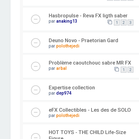
Hasbropulse - Reva FX ligth saber
par
anaking13
1
2
3
Deuno Novo - Praetorian Gard
par
polothejedi
Problème caoutchouc sabre MR FX
par
arbal
1
2
Expertise collection
par
dep974
eFX Collectibles - Les des de SOLO
par
polothejedi
HOT TOYS - THE CHILD Life-Size
Figure