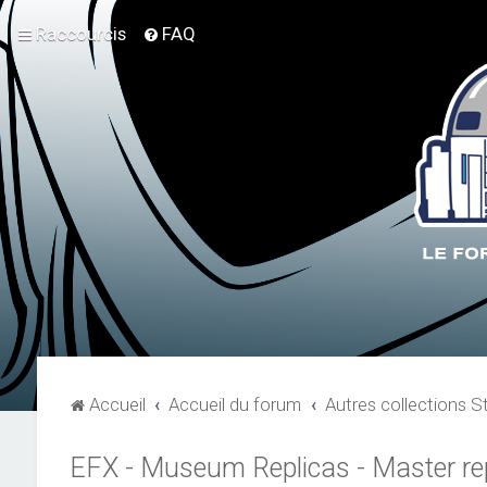
Raccourcis
FAQ
Accueil
Accueil du forum
Autres collections S
EFX - Museum Replicas - Master repli