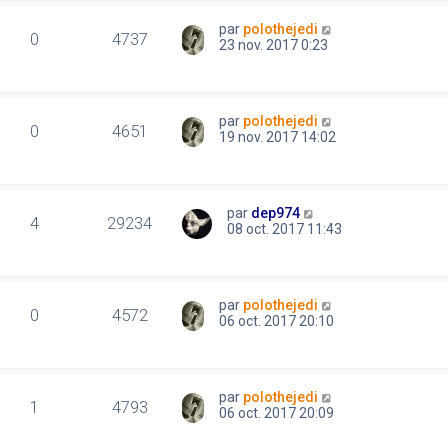
par
polothejedi
0
4737
23 nov. 2017 0:23
par
polothejedi
0
4651
19 nov. 2017 14:02
par
dep974
4
29234
08 oct. 2017 11:43
par
polothejedi
0
4572
06 oct. 2017 20:10
par
polothejedi
1
4793
06 oct. 2017 20:09