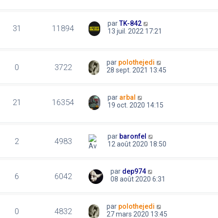
par
TK-842
31
11894
13 juil. 2022 17:21
par
polothejedi
0
3722
28 sept. 2021 13:45
par
arbal
21
16354
19 oct. 2020 14:15
par
baronfel
2
4983
12 août 2020 18:50
par
dep974
6
6042
08 août 2020 6:31
par
polothejedi
0
4832
27 mars 2020 13:45