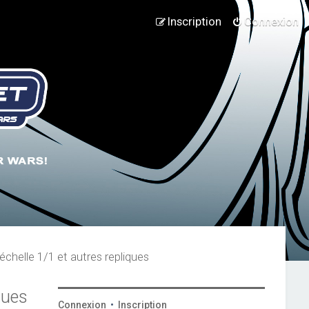
Inscription
Connexion
échelle 1/1 et autres repliques
ques
Connexion
•
Inscription