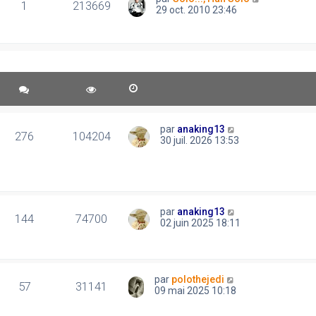
1
213669
29 oct. 2010 23:46
par
anaking13
276
104204
30 juil. 2026 13:53
par
anaking13
144
74700
02 juin 2025 18:11
par
polothejedi
57
31141
09 mai 2025 10:18