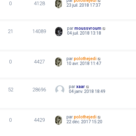
par
polothejedi
0
4128
23 juil. 2018 17:37
par
moussvroum
21
14089
04 juil. 2018 13:18
par
polothejedi
0
4427
10 avr. 2018 11:47
par
xaar
52
28696
04 janv. 2018 18:49
par
polothejedi
0
4429
22 déc. 2017 15:20