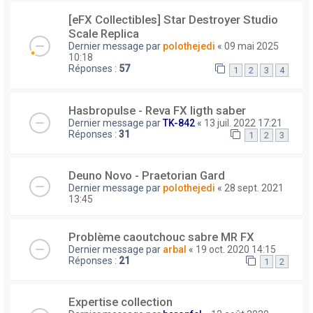
[eFX Collectibles] Star Destroyer Studio
Scale Replica
Dernier message par
polothejedi
«
09 mai 2025
10:18
Réponses :
57
1
2
3
4
Hasbropulse - Reva FX ligth saber
Dernier message par
TK-842
«
13 juil. 2022 17:21
Réponses :
31
1
2
3
Deuno Novo - Praetorian Gard
Dernier message par
polothejedi
«
28 sept. 2021
13:45
Problème caoutchouc sabre MR FX
Dernier message par
arbal
«
19 oct. 2020 14:15
Réponses :
21
1
2
Expertise collection