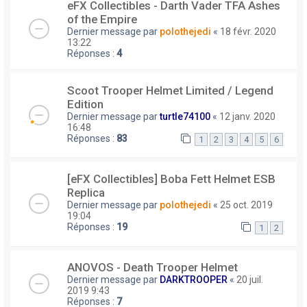
eFX Collectibles - Darth Vader TFA Ashes
of the Empire
Dernier message par
polothejedi
«
18 févr. 2020
13:22
Réponses :
4
Scoot Trooper Helmet Limited / Legend
Edition
Dernier message par
turtle74100
«
12 janv. 2020
16:48
Réponses :
83
1
2
3
4
5
6
[eFX Collectibles] Boba Fett Helmet ESB
Replica
Dernier message par
polothejedi
«
25 oct. 2019
19:04
Réponses :
19
1
2
ANOVOS - Death Trooper Helmet
Dernier message par
DARKTROOPER
«
20 juil.
2019 9:43
Réponses :
7