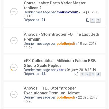
Conseil sabre Darth Vader Master
replicas ?
Dernier message par
moussvroum
«
04 juil. 2018
13:18
Réponses :
21
1
2
Anovos - Stormtrooper FO The Last Jedi
Premium
Dernier message par
polothejedi
«
10 avr. 2018
11:47
eFX Collectibles : Millenium Falcon ESB
Studio Scale Replica
Dernier message par
xaar
«
04 janv. 2018 18:49
Réponses :
52
1
2
3
4
Anovos – TLJ Stormtrooper
Executionner Premium Helmet
Dernier message par
polothejedi
«
22 déc. 2017
15:20