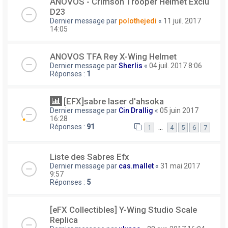
ANOVOS - Crimson Trooper Helmet Exclu
D23
Dernier message par
polothejedi
«
11 juil. 2017
14:05
ANOVOS TFA Rey X-Wing Helmet
Dernier message par
Sherlis
«
04 juil. 2017 8:06
Réponses :
1
[EFX]sabre laser d'ahsoka
Dernier message par
Cin Drallig
«
05 juin 2017
16:28
Réponses :
91
…
1
4
5
6
7
Liste des Sabres Efx
Dernier message par
cas.mallet
«
31 mai 2017
9:57
Réponses :
5
[eFX Collectibles] Y-Wing Studio Scale
Replica