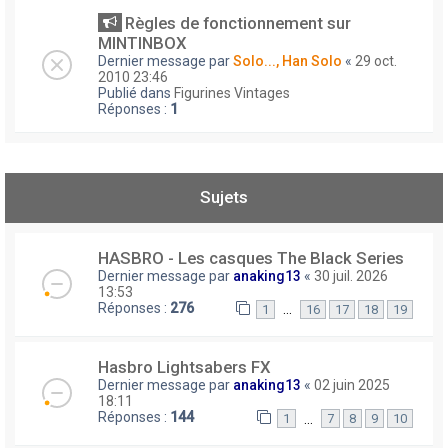
Règles de fonctionnement sur
MINTINBOX
Dernier message par
Solo..., Han Solo
«
29 oct.
2010 23:46
Publié dans
Figurines Vintages
Réponses :
1
Sujets
HASBRO - Les casques The Black Series
Dernier message par
anaking13
«
30 juil. 2026
13:53
Réponses :
276
…
1
16
17
18
19
Hasbro Lightsabers FX
Dernier message par
anaking13
«
02 juin 2025
18:11
Réponses :
144
…
1
7
8
9
10