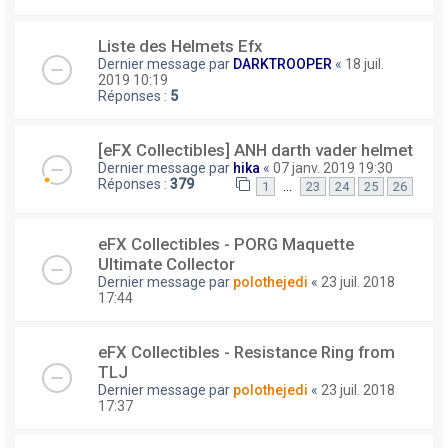
Liste des Helmets Efx
Dernier message par
DARKTROOPER
«
18 juil.
2019 10:19
Réponses :
5
[eFX Collectibles] ANH darth vader helmet
Dernier message par
hika
«
07 janv. 2019 19:30
Réponses :
379
…
1
23
24
25
26
eFX Collectibles - PORG Maquette
Ultimate Collector
Dernier message par
polothejedi
«
23 juil. 2018
17:44
eFX Collectibles - Resistance Ring from
TLJ
Dernier message par
polothejedi
«
23 juil. 2018
17:37