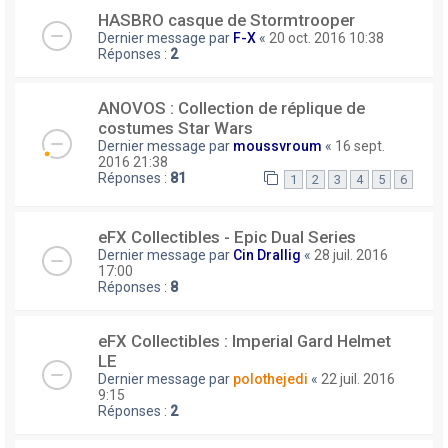
HASBRO casque de Stormtrooper
Dernier message par
F-X
«
20 oct. 2016 10:38
Réponses :
2
ANOVOS : Collection de réplique de
costumes Star Wars
Dernier message par
moussvroum
«
16 sept.
2016 21:38
Réponses :
81
1
2
3
4
5
6
eFX Collectibles - Epic Dual Series
Dernier message par
Cin Drallig
«
28 juil. 2016
17:00
Réponses :
8
eFX Collectibles : Imperial Gard Helmet
LE
Dernier message par
polothejedi
«
22 juil. 2016
9:15
Réponses :
2