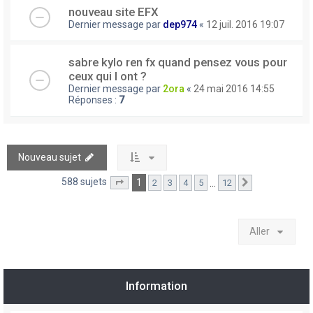
nouveau site EFX
Dernier message par
dep974
«
12 juil. 2016 19:07
sabre kylo ren fx quand pensez vous pour
ceux qui l ont ?
Dernier message par
2ora
«
24 mai 2016 14:55
Réponses :
7
Nouveau sujet
588 sujets
1
…
2
3
4
5
12
Page
1
sur
12
Suivant
Aller
Information