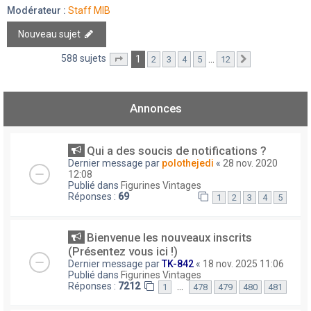
Modérateur :
Staff MIB
Nouveau sujet
588 sujets
1
…
2
3
4
5
12
Page
1
sur
12
Suivant
Annonces
Qui a des soucis de notifications ?
Dernier message par
polothejedi
«
28 nov. 2020
12:08
Publié dans
Figurines Vintages
Réponses :
69
1
2
3
4
5
Bienvenue les nouveaux inscrits
(Présentez vous ici !)
Dernier message par
TK-842
«
18 nov. 2025 11:06
Publié dans
Figurines Vintages
Réponses :
7212
…
1
478
479
480
481