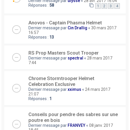
Dernier message par
ulysse
«
28 avr. 2017 16:04
Réponses :
58
1
2
3
4
Anovos - Captain Phasma Helmet
Dernier message par
Cin Drallig
«
30 mars 2017
16:57
Réponses :
13
RS Prop Masters Scout Trooper
Dernier message par
spectral
«
28 mars 2017
7:44
Chrome Stormtrooper Helmet
Celebration Exclusive
Dernier message par
xximus
«
24 mars 2017
21:07
Réponses :
1
Conseils pour pendre des sabres sur une
poutre en bois
Dernier message par
FRANVEY
«
08 janv. 2017
18:45