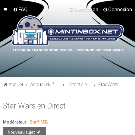
FAQ
Inscription
Connexion
Accueil
Accueil du forum
Détente et communauté Mint In Box
Star Wars en Direct
Star Wars en Direct
Modérateur :
Staff MIB
Nouveau sujet