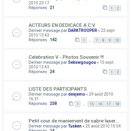
2010 23:17
Réponses :
21
1
2
ACTEURS EN DEDICACE A C.V
Dernier message par
DARKTROOPER
«
22 sept.
2010 13:43
Réponses :
142
…
1
7
8
9
10
Celebration V - Photos Souvenir !!!
Dernier message par
Sebswgougou
«
15 sept.
2010 13:43
Réponses :
24
1
2
LISTE DES PARTICIPANTS
Dernier message par
deejems
«
29 août 2010
16:31
Réponses :
258
…
1
15
16
17
18
Petit cour de maniement de sabre laser...
Dernier message par
Tusken
«
25 août 2010 15:54
Réponses :
14