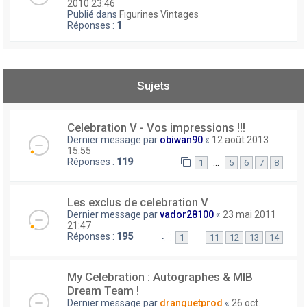
2010 23:46
Publié dans
Figurines Vintages
Réponses :
1
Sujets
Celebration V - Vos impressions !!!
Dernier message par
obiwan90
«
12 août 2013
15:55
Réponses :
119
…
1
5
6
7
8
Les exclus de celebration V
Dernier message par
vador28100
«
23 mai 2011
21:47
Réponses :
195
…
1
11
12
13
14
My Celebration : Autographes & MIB
Dream Team !
Dernier message par
dranguetprod
«
26 oct.