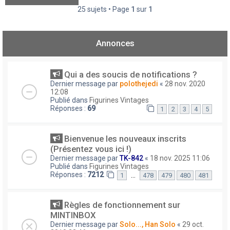
25 sujets • Page
1
sur
1
Annonces
Qui a des soucis de notifications ?
Dernier message par
polothejedi
«
28 nov. 2020
12:08
Publié dans
Figurines Vintages
Réponses :
69
1
2
3
4
5
Bienvenue les nouveaux inscrits
(Présentez vous ici !)
Dernier message par
TK-842
«
18 nov. 2025 11:06
Publié dans
Figurines Vintages
Réponses :
7212
…
1
478
479
480
481
Règles de fonctionnement sur
MINTINBOX
Dernier message par
Solo..., Han Solo
«
29 oct.