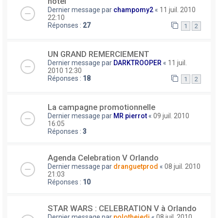
hotel
Dernier message par
champomy2
«
11 juil. 2010
22:10
Réponses :
27
1
2
UN GRAND REMERCIEMENT
Dernier message par
DARKTROOPER
«
11 juil.
2010 12:30
Réponses :
18
1
2
La campagne promotionnelle
Dernier message par
MR pierrot
«
09 juil. 2010
16:05
Réponses :
3
Agenda Celebration V Orlando
Dernier message par
dranguetprod
«
08 juil. 2010
21:03
Réponses :
10
STAR WARS : CELEBRATION V à Orlando
Dernier message par
polothejedi
«
08 juil. 2010