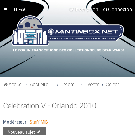
FAQ
Inscription
Connexion
Accueil
Accueil du forum
Détente et communauté Mint In Box
Events
Celebration V - Orlando 2010
Celebration V - Orlando 2010
Modérateur :
Staff MIB
Nouveau sujet