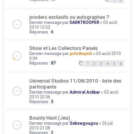
proders exclusifs ou autographes ?
Dernier message par
DARKTROOPER
«
03 août
2010 12:52
Réponses :
6
Show et Les Collectors Panels
Dernier message par
polothejedi
«
03 août 2010
0:04
Réponses :
87
1
2
3
4
5
6
Universal Studios 11/08/2010 - liste des
participants
Dernier message par
Admiral Ackbar
«
02 août
2010 20:36
Réponses :
5
Bounty Hunt (Jeu)
Dernier message par
Sebswgougou
«
26 juil.
2010 21:08
Réponses :
2