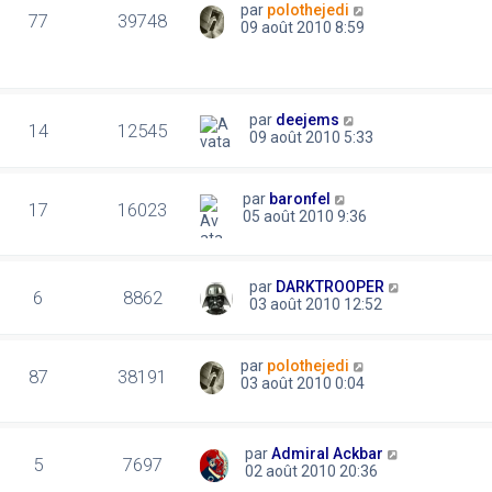
par
polothejedi
77
39748
09 août 2010 8:59
par
deejems
14
12545
09 août 2010 5:33
par
baronfel
17
16023
05 août 2010 9:36
par
DARKTROOPER
6
8862
03 août 2010 12:52
par
polothejedi
87
38191
03 août 2010 0:04
par
Admiral Ackbar
5
7697
02 août 2010 20:36