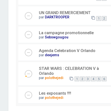
UN GRAND REMERCIEMENT
par
DARKTROOPER
1
2
La campagne promotionnelle
par
Sebswgougou
Agenda Celebration V Orlando
par
deejems
STAR WARS : CELEBRATION V à
Orlando
par
polothejedi
1
2
3
4
5
6
Les exposants !!!!
par
polothejedi