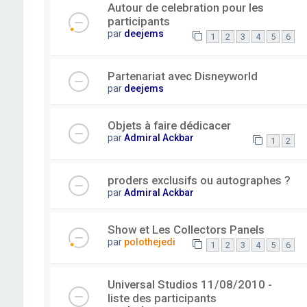
Autour de celebration pour les
participants
par
deejems
1
2
3
4
5
6
Partenariat avec Disneyworld
par
deejems
Objets à faire dédicacer
par
Admiral Ackbar
1
2
proders exclusifs ou autographes ?
par
Admiral Ackbar
Show et Les Collectors Panels
par
polothejedi
1
2
3
4
5
6
Universal Studios 11/08/2010 -
liste des participants