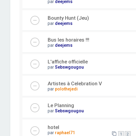
par
deejems
Bounty Hunt (Jeu)
par
deejems
Bus les horaires !!!
par
deejems
L'affiche officielle
par
Sebswgougou
Artistes à Celebration V
par
polothejedi
Le Planning
par
Sebswgougou
hotel
par
raphael71
1
2