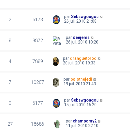
par
Sebswgougou
2
6173
26 juil. 2010 21:08
par
deejems
8
9872
26 juil. 2010 10:20
par
dranguetprod
4
7889
20 juil. 2010 19:33
par
polothejedi
7
10207
19 juil. 2010 21:43
par
Sebswgougou
0
6177
15 juil. 2010 16:20
par
champomy2
27
18686
11 juil. 2010 22:10