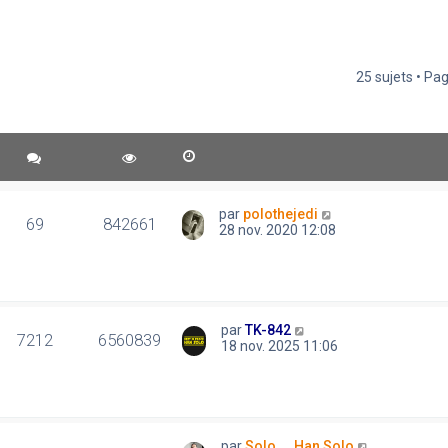
25 sujets • Pa
par
polothejedi
69
842661
28 nov. 2020 12:08
par
TK-842
7212
6560839
18 nov. 2025 11:06
par
Solo..., Han Solo