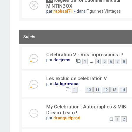
Règles de fonctionnement sur
MINTINBOX
par
raphael71
» dans
Figurines Vintages
Sujets
Celebration V - Vos impressions !!!
par
deejems
…
1
4
5
6
7
8
Les exclus de celebration V
par
darkgrievous
…
1
10
11
12
13
14
My Celebration : Autographes & MIB
Dream Team !
par
dranguetprod
1
2