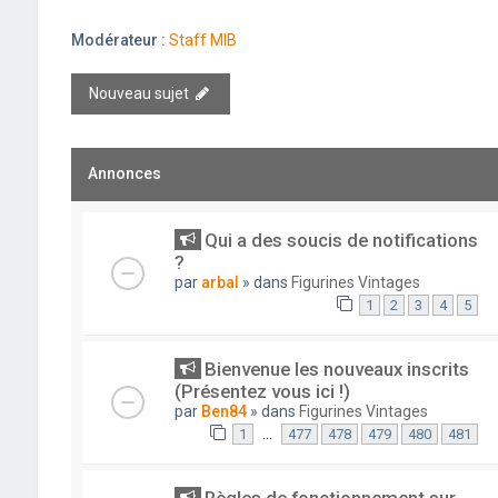
Modérateur :
Staff MIB
Nouveau sujet
Annonces
Qui a des soucis de notifications
?
par
arbal
» dans
Figurines Vintages
1
2
3
4
5
Bienvenue les nouveaux inscrits
(Présentez vous ici !)
par
Ben84
» dans
Figurines Vintages
…
1
477
478
479
480
481