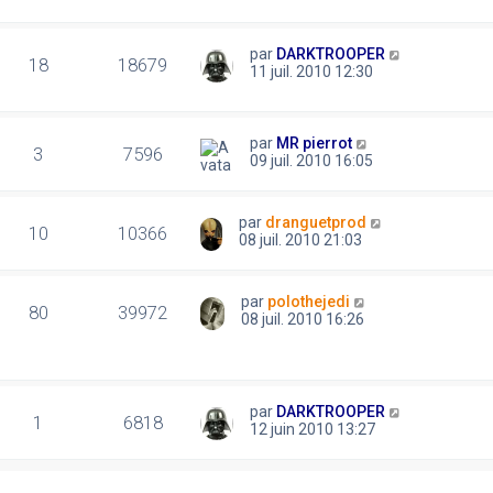
par
DARKTROOPER
18
18679
11 juil. 2010 12:30
par
MR pierrot
3
7596
09 juil. 2010 16:05
par
dranguetprod
10
10366
08 juil. 2010 21:03
par
polothejedi
80
39972
08 juil. 2010 16:26
par
DARKTROOPER
1
6818
12 juin 2010 13:27