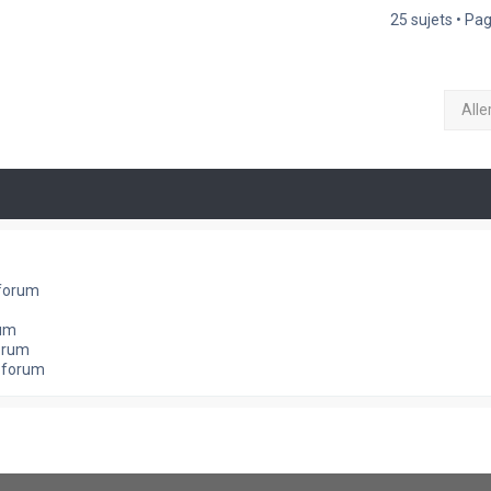
25 sujets • Pa
Alle
 forum
rum
orum
e forum