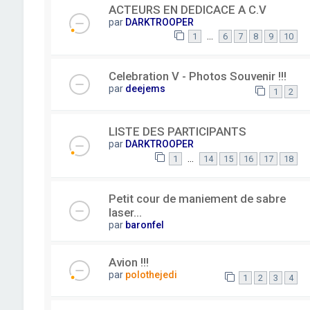
ACTEURS EN DEDICACE A C.V
par
DARKTROOPER
…
1
6
7
8
9
10
Celebration V - Photos Souvenir !!!
par
deejems
1
2
LISTE DES PARTICIPANTS
par
DARKTROOPER
…
1
14
15
16
17
18
Petit cour de maniement de sabre
laser...
par
baronfel
Avion !!!
par
polothejedi
1
2
3
4