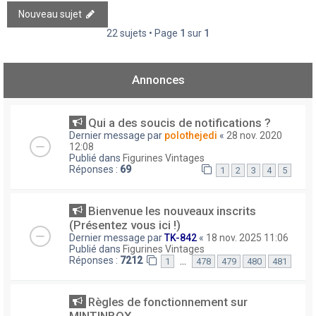
Nouveau sujet
22 sujets • Page
1
sur
1
Annonces
Qui a des soucis de notifications ?
Dernier message par
polothejedi
«
28 nov. 2020
12:08
Publié dans
Figurines Vintages
Réponses :
69
1
2
3
4
5
Bienvenue les nouveaux inscrits
(Présentez vous ici !)
Dernier message par
TK-842
«
18 nov. 2025 11:06
Publié dans
Figurines Vintages
Réponses :
7212
…
1
478
479
480
481
Règles de fonctionnement sur