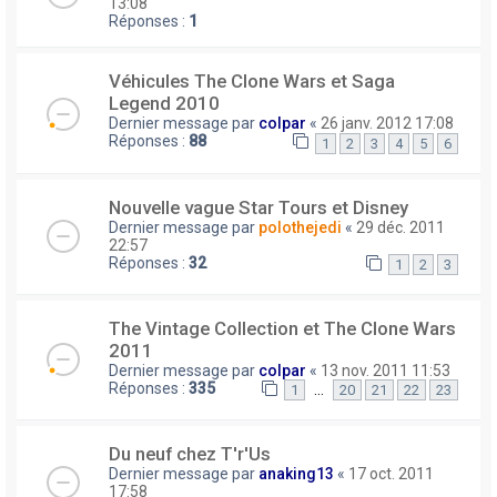
13:08
Réponses :
1
Véhicules The Clone Wars et Saga
Legend 2010
Dernier message par
colpar
«
26 janv. 2012 17:08
Réponses :
88
1
2
3
4
5
6
Nouvelle vague Star Tours et Disney
Dernier message par
polothejedi
«
29 déc. 2011
22:57
Réponses :
32
1
2
3
The Vintage Collection et The Clone Wars
2011
Dernier message par
colpar
«
13 nov. 2011 11:53
Réponses :
335
…
1
20
21
22
23
Du neuf chez T'r'Us
Dernier message par
anaking13
«
17 oct. 2011
17:58