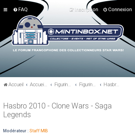
FAQ
Inscription
Connexion
Accueil
Accueil du forum
Figurines 3"3/4, Playsets, Vaisseaux,…
Figurines Actuelles
Hasbro 2010 - Clone Wars - Saga Legends
Hasbro 2010 - Clone Wars - Saga
Legends
Modérateur :
Staff MIB