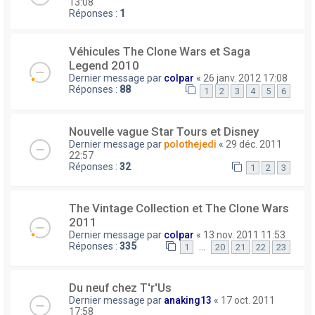
13:08
Réponses :
1
Véhicules The Clone Wars et Saga
Legend 2010
Dernier message par
colpar
«
26 janv. 2012 17:08
Réponses :
88
1
2
3
4
5
6
Nouvelle vague Star Tours et Disney
Dernier message par
polothejedi
«
29 déc. 2011
22:57
Réponses :
32
1
2
3
The Vintage Collection et The Clone Wars
2011
Dernier message par
colpar
«
13 nov. 2011 11:53
Réponses :
335
…
1
20
21
22
23
Du neuf chez T'r'Us
Dernier message par
anaking13
«
17 oct. 2011
17:58