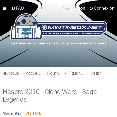
FAQ
Inscription
Connexion
Accueil
Accueil du forum
Figurines 3"3/4, Playsets, Vaisseaux,…
Figurines Actuelles
Hasbro 2010 - Clone Wars - Saga Legends
Hasbro 2010 - Clone Wars - Saga
Legends
Modérateur :
Staff MIB