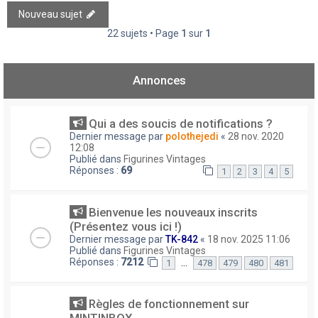
Nouveau sujet
22 sujets • Page
1
sur
1
Annonces
Qui a des soucis de notifications ?
Dernier message par
polothejedi
«
28 nov. 2020
12:08
Publié dans
Figurines Vintages
Réponses :
69
1
2
3
4
5
Bienvenue les nouveaux inscrits
(Présentez vous ici !)
Dernier message par
TK-842
«
18 nov. 2025 11:06
Publié dans
Figurines Vintages
Réponses :
7212
…
1
478
479
480
481
Règles de fonctionnement sur