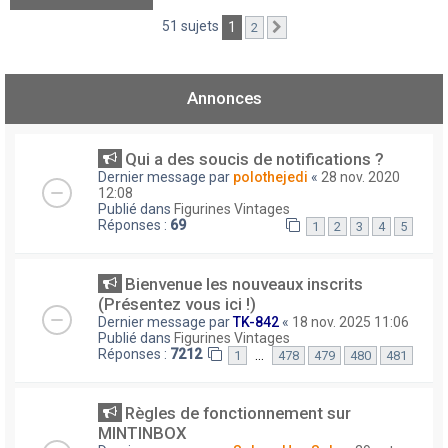
51 sujets
1
2
Suivant
Annonces
Qui a des soucis de notifications ?
Dernier message par
polothejedi
«
28 nov. 2020
12:08
Publié dans
Figurines Vintages
Réponses :
69
1
2
3
4
5
Bienvenue les nouveaux inscrits
(Présentez vous ici !)
Dernier message par
TK-842
«
18 nov. 2025 11:06
Publié dans
Figurines Vintages
Réponses :
7212
…
1
478
479
480
481
Règles de fonctionnement sur
MINTINBOX