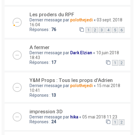
Les proders du RPF
Dernier message par
polothejedi
«
03 sept. 2018
16:04
Réponses :
76
1
2
3
4
5
6
A fermer
Dernier message par
Dark Elzian
«
10 juin 2018
18:43
Réponses :
17
1
2
Y&M Props : Tous les props d'Adrien
Dernier message par
polothejedi
«
15 mai 2018
10:41
Réponses :
13
impression 3D
Dernier message par
hika
«
05 mai 2018 11:23
Réponses :
24
1
2