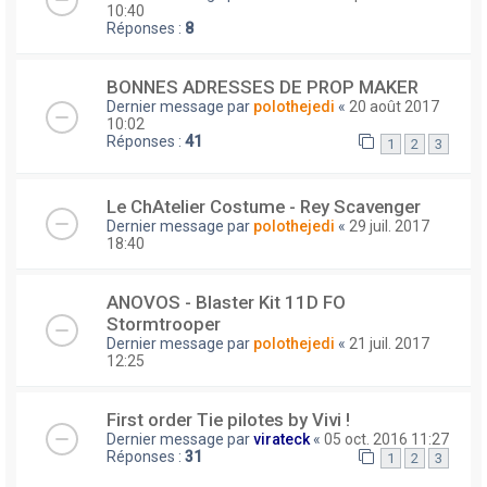
10:40
Réponses :
8
BONNES ADRESSES DE PROP MAKER
Dernier message par
polothejedi
«
20 août 2017
10:02
Réponses :
41
1
2
3
Le ChAtelier Costume - Rey Scavenger
Dernier message par
polothejedi
«
29 juil. 2017
18:40
ANOVOS - Blaster Kit 11D FO
Stormtrooper
Dernier message par
polothejedi
«
21 juil. 2017
12:25
First order Tie pilotes by Vivi !
Dernier message par
virateck
«
05 oct. 2016 11:27
Réponses :
31
1
2
3