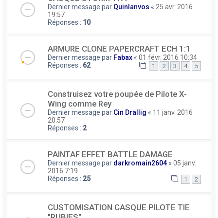
Dernier message par
Quinlanvos
«
25 avr. 2016
19:57
Réponses :
10
ARMURE CLONE PAPERCRAFT ECH 1:1
Dernier message par
Fabax
«
01 févr. 2016 10:34
Réponses :
62
1
2
3
4
5
Construisez votre poupée de Pilote X-
Wing comme Rey
Dernier message par
Cin Drallig
«
11 janv. 2016
20:57
Réponses :
2
PAINTAF EFFET BATTLE DAMAGE
Dernier message par
darkromain2604
«
05 janv.
2016 7:19
Réponses :
25
1
2
CUSTOMISATION CASQUE PILOTE TIE
"RUBIES"