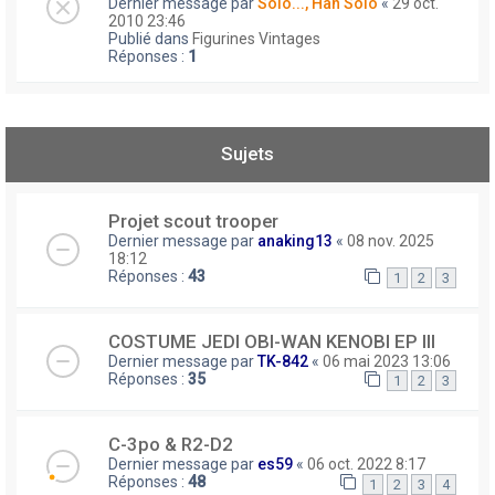
Dernier message par
Solo..., Han Solo
«
29 oct.
2010 23:46
Publié dans
Figurines Vintages
Réponses :
1
Sujets
Projet scout trooper
Dernier message par
anaking13
«
08 nov. 2025
18:12
Réponses :
43
1
2
3
COSTUME JEDI OBI-WAN KENOBI EP III
Dernier message par
TK-842
«
06 mai 2023 13:06
Réponses :
35
1
2
3
C-3po & R2-D2
Dernier message par
es59
«
06 oct. 2022 8:17
Réponses :
48
1
2
3
4