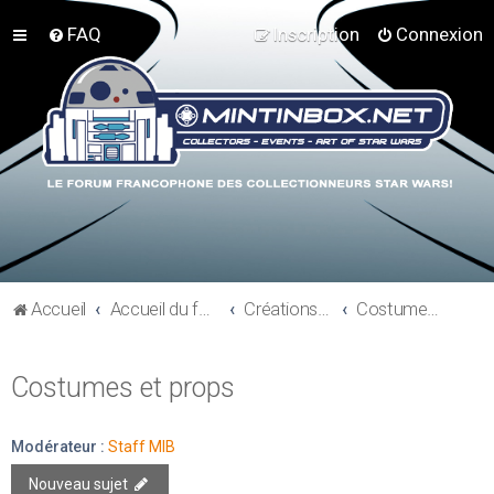
FAQ
Inscription
Connexion
Accueil
Accueil du forum
Créations perso - Expo collections - Costumes
Costumes et props
Costumes et props
Modérateur :
Staff MIB
Nouveau sujet