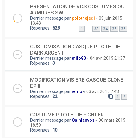
PRESENTATION DE VOS COSTUMES OU
ARMURES SW
Dernier message par
polothejedi
«
09 juin 2015
13:43
Réponses :
528
…
1
33
34
35
36
CUSTOMISATION CASQUE PILOTE TIE
DARK ARGENT
Dernier message par
milo80
«
04 avr. 2015 21:37
Réponses :
3
MODIFICATION VISIERE CASQUE CLONE
EP III
Dernier message par
iemo
«
03 avr. 2015 7:43
Réponses :
22
1
2
COSTUME PILOTE TIE FIGHTER
Dernier message par
Quinlanvos
«
06 mars 2015
18:59
Réponses :
10