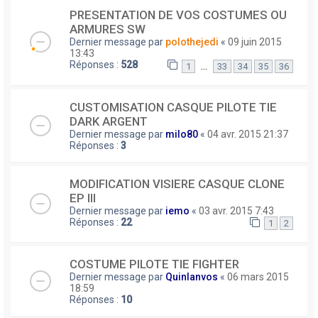
PRESENTATION DE VOS COSTUMES OU
ARMURES SW
Dernier message par
polothejedi
«
09 juin 2015
13:43
Réponses :
528
…
1
33
34
35
36
CUSTOMISATION CASQUE PILOTE TIE
DARK ARGENT
Dernier message par
milo80
«
04 avr. 2015 21:37
Réponses :
3
MODIFICATION VISIERE CASQUE CLONE
EP III
Dernier message par
iemo
«
03 avr. 2015 7:43
Réponses :
22
1
2
COSTUME PILOTE TIE FIGHTER
Dernier message par
Quinlanvos
«
06 mars 2015
18:59
Réponses :
10