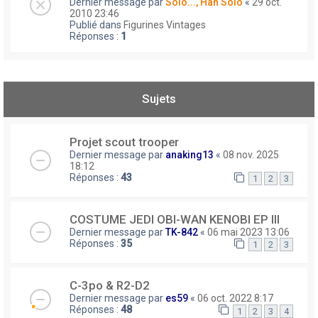
Dernier message par
Solo..., Han Solo
«
29 oct.
2010 23:46
Publié dans
Figurines Vintages
Réponses :
1
Sujets
Projet scout trooper
Dernier message par
anaking13
«
08 nov. 2025
18:12
Réponses :
43
1
2
3
COSTUME JEDI OBI-WAN KENOBI EP III
Dernier message par
TK-842
«
06 mai 2023 13:06
Réponses :
35
1
2
3
C-3po & R2-D2
Dernier message par
es59
«
06 oct. 2022 8:17
Réponses :
48
1
2
3
4