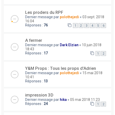
Les proders du RPF
Dernier message par
polothejedi
«
03 sept. 2018
16:04
Réponses :
76
1
2
3
4
5
6
A fermer
Dernier message par
Dark Elzian
«
10 juin 2018
18:43
Réponses :
17
1
2
Y&M Props : Tous les props d'Adrien
Dernier message par
polothejedi
«
15 mai 2018
10:41
Réponses :
13
impression 3D
Dernier message par
hika
«
05 mai 2018 11:23
Réponses :
24
1
2