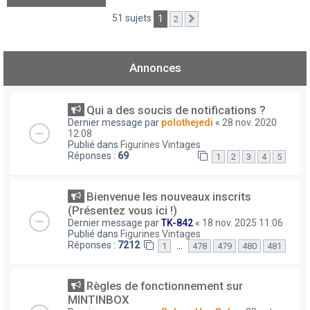
51 sujets
1
2
Suivant
Annonces
Qui a des soucis de notifications ?
Dernier message par
polothejedi
«
28 nov. 2020
12:08
Publié dans
Figurines Vintages
Réponses :
69
1
2
3
4
5
Bienvenue les nouveaux inscrits
(Présentez vous ici !)
Dernier message par
TK-842
«
18 nov. 2025 11:06
Publié dans
Figurines Vintages
Réponses :
7212
…
1
478
479
480
481
Règles de fonctionnement sur
MINTINBOX