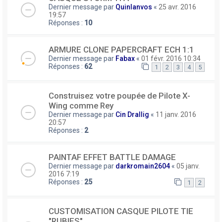
Dernier message par
Quinlanvos
«
25 avr. 2016
19:57
Réponses :
10
ARMURE CLONE PAPERCRAFT ECH 1:1
Dernier message par
Fabax
«
01 févr. 2016 10:34
Réponses :
62
1
2
3
4
5
Construisez votre poupée de Pilote X-
Wing comme Rey
Dernier message par
Cin Drallig
«
11 janv. 2016
20:57
Réponses :
2
PAINTAF EFFET BATTLE DAMAGE
Dernier message par
darkromain2604
«
05 janv.
2016 7:19
Réponses :
25
1
2
CUSTOMISATION CASQUE PILOTE TIE
"RUBIES"