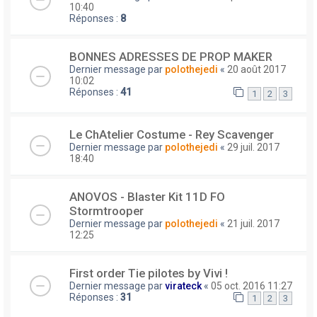
10:40
Réponses :
8
BONNES ADRESSES DE PROP MAKER
Dernier message par
polothejedi
«
20 août 2017
10:02
Réponses :
41
1
2
3
Le ChAtelier Costume - Rey Scavenger
Dernier message par
polothejedi
«
29 juil. 2017
18:40
ANOVOS - Blaster Kit 11D FO
Stormtrooper
Dernier message par
polothejedi
«
21 juil. 2017
12:25
First order Tie pilotes by Vivi !
Dernier message par
virateck
«
05 oct. 2016 11:27
Réponses :
31
1
2
3