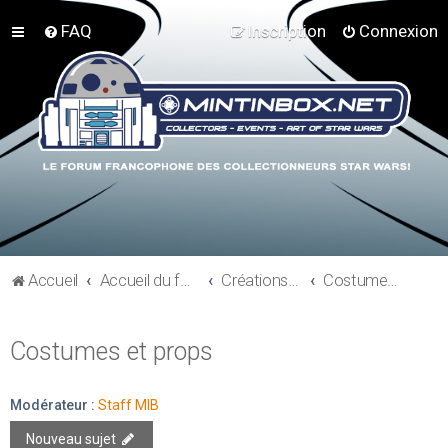
FAQ
Inscription
Connexion
Accueil
Accueil du forum
Créations perso - Expo collections - Costumes
Costumes et props
Costumes et props
Modérateur :
Staff MIB
Nouveau sujet