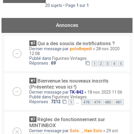
20 sujets • Page
1
sur
1
Annonces
Qui a des soucis de notifications ?
Dernier message par
polothejedi
«
28 nov. 2020
12:08
Publié dans
Figurines Vintages
Réponses :
69
1
2
3
4
5
Bienvenue les nouveaux inscrits
(Présentez vous ici !)
Dernier message par
TK-842
«
18 nov. 2025 11:06
Publié dans
Figurines Vintages
Réponses :
7212
…
1
478
479
480
481
Règles de fonctionnement sur
MINTINBOX
Dernier message par
Solo..., Han Solo
«
29 oct.