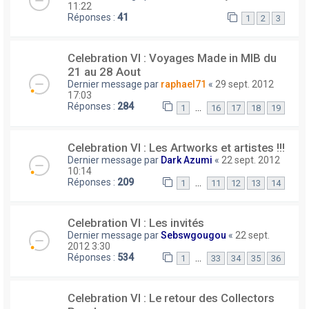
11:22
Réponses :
41
1
2
3
Celebration VI : Voyages Made in MIB du
21 au 28 Aout
Dernier message par
raphael71
«
29 sept. 2012
17:03
Réponses :
284
…
1
16
17
18
19
Celebration VI : Les Artworks et artistes !!!
Dernier message par
Dark Azumi
«
22 sept. 2012
10:14
Réponses :
209
…
1
11
12
13
14
Celebration VI : Les invités
Dernier message par
Sebswgougou
«
22 sept.
2012 3:30
Réponses :
534
…
1
33
34
35
36
Celebration VI : Le retour des Collectors