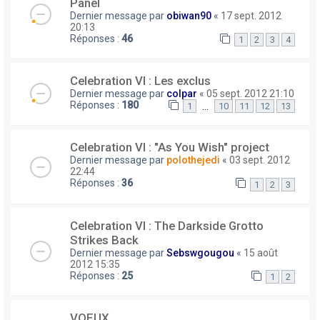
Panel
Dernier message par
obiwan90
«
17 sept. 2012
20:13
Réponses :
46
1
2
3
4
Celebration VI : Les exclus
Dernier message par
colpar
«
05 sept. 2012 21:10
Réponses :
180
…
1
10
11
12
13
Celebration VI : "As You Wish" project
Dernier message par
polothejedi
«
03 sept. 2012
22:44
Réponses :
36
1
2
3
Celebration VI : The Darkside Grotto
Strikes Back
Dernier message par
Sebswgougou
«
15 août
2012 15:35
Réponses :
25
1
2
VOEUX