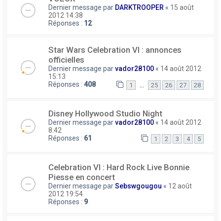
Dernier message par
DARKTROOPER
«
15 août
2012 14:38
Réponses :
12
Star Wars Celebration VI : annonces
officielles
Dernier message par
vador28100
«
14 août 2012
15:13
Réponses :
408
…
1
25
26
27
28
Disney Hollywood Studio Night
Dernier message par
vador28100
«
14 août 2012
8:42
Réponses :
61
1
2
3
4
5
Celebration VI : Hard Rock Live Bonnie
Piesse en concert
Dernier message par
Sebswgougou
«
12 août
2012 19:54
Réponses :
9