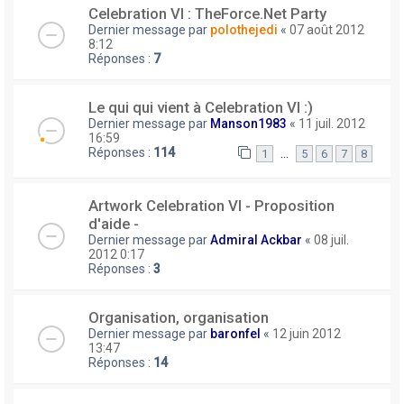
Celebration VI : TheForce.Net Party
Dernier message par
polothejedi
«
07 août 2012
8:12
Réponses :
7
Le qui qui vient à Celebration VI :)
Dernier message par
Manson1983
«
11 juil. 2012
16:59
Réponses :
114
…
1
5
6
7
8
Artwork Celebration VI - Proposition
d'aide -
Dernier message par
Admiral Ackbar
«
08 juil.
2012 0:17
Réponses :
3
Organisation, organisation
Dernier message par
baronfel
«
12 juin 2012
13:47
Réponses :
14