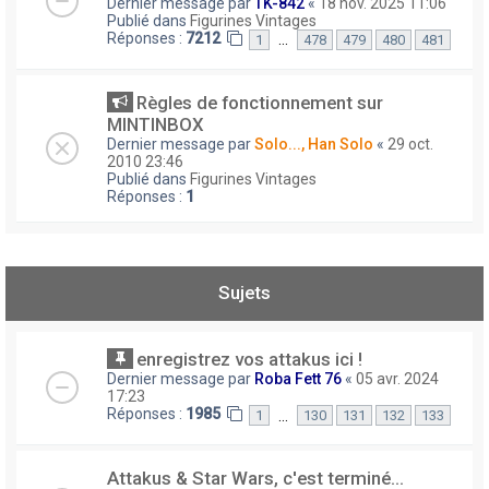
Dernier message par
TK-842
«
18 nov. 2025 11:06
Publié dans
Figurines Vintages
Réponses :
7212
…
1
478
479
480
481
Règles de fonctionnement sur
MINTINBOX
Dernier message par
Solo..., Han Solo
«
29 oct.
2010 23:46
Publié dans
Figurines Vintages
Réponses :
1
Sujets
enregistrez vos attakus ici !
Dernier message par
Roba Fett 76
«
05 avr. 2024
17:23
Réponses :
1985
…
1
130
131
132
133
Attakus & Star Wars, c'est terminé...