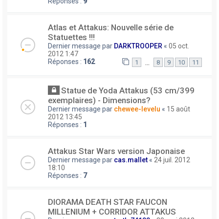
Réponses :
9
Atlas et Attakus: Nouvelle série de
Statuettes !!!
Dernier message par
DARKTROOPER
«
05 oct.
2012 1:47
Réponses :
162
…
1
8
9
10
11
Statue de Yoda Attakus (53 cm/399
exemplaires) - Dimensions?
Dernier message par
chewee-levelu
«
15 août
2012 13:45
Réponses :
1
Attakus Star Wars version Japonaise
Dernier message par
cas.mallet
«
24 juil. 2012
18:10
Réponses :
7
DIORAMA DEATH STAR FAUCON
MILLENIUM + CORRIDOR ATTAKUS