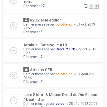
18:06
Réponses :
17
1
2
R2D2 elite edition
Dernier message par
polothejedi
«
31 oct. 2013
22:52
Réponses :
3
Attakus : Catalogue #10
Dernier message par
Captain' Kirk
«
22 oct. 2013
9:27
Réponses :
2
Attakus CEII
Dernier message par
polothejedi
«
01 août 2013
20:46
Réponses :
1
Luke Storm & Mouse Droid du Dio Falcon
/ Death Star
Dernier message par
colpar
«
25 déc. 2012 22:01