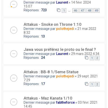
Dernier message par
Laurent
«
14 févr. 2024
15:07
Réponses :
723
…
1
46
47
48
49
Attakus - Snoke on Throne 1:10
Dernier message par
polothejedi
«
21 mai 2022
8:32
Réponses :
13
Jawa vous préférez le proto ou le final ?
Dernier message par
Laurent
«
29 mars 2022 4:34
Réponses :
24
1
2
Attakus : BB-8 1/5eme Statue
Dernier message par
polothejedi
«
29 sept. 2021
7:29
Réponses :
17
1
2
Attakus - Maz Kanata 1/10
Dernier message par
fabtheforce
«
03 févr. 2021
14:45