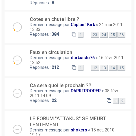
Réponses :
8
Cotes en chute libre ?
Dernier message par
Captain' Kirk
«
24 mai 2011
13:33
Réponses :
384
…
1
23
24
25
26
Faux en circulation
Dernier message par
darkuisto76
«
16 févr. 2011
13:52
Réponses :
212
…
1
12
13
14
15
Ca sera quoi le prochain ??
Dernier message par
DARKTROOPER
«
08 févr.
2011 14:09
Réponses :
22
1
2
LE FORUM "ATTAKUS" SE MEURT
LENTEMENT
Dernier message par
shokers
«
15 oct. 2010
19:17