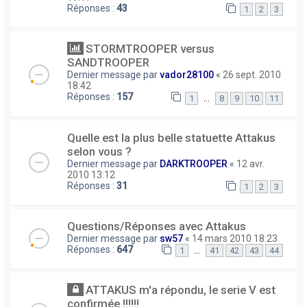
Réponses :
43
1
2
3
STORMTROOPER versus
SANDTROOPER
Dernier message par
vador28100
«
26 sept. 2010
18:42
Réponses :
157
…
1
8
9
10
11
Quelle est la plus belle statuette Attakus
selon vous ?
Dernier message par
DARKTROOPER
«
12 avr.
2010 13:12
Réponses :
31
1
2
3
Questions/Réponses avec Attakus
Dernier message par
sw57
«
14 mars 2010 18:23
Réponses :
647
…
1
41
42
43
44
ATTAKUS m'a répondu, le serie V est
confirmée !!!!!!