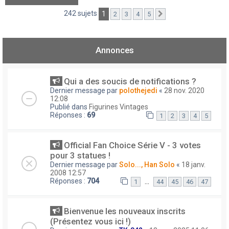
242 sujets
1
2
3
4
5
Suivant
Annonces
Qui a des soucis de notifications ?
Dernier message par
polothejedi
«
28 nov. 2020
12:08
Publié dans
Figurines Vintages
Réponses :
69
1
2
3
4
5
Official Fan Choice Série V - 3 votes
pour 3 statues !
Dernier message par
Solo..., Han Solo
«
18 janv.
2008 12:57
Réponses :
704
…
1
44
45
46
47
Bienvenue les nouveaux inscrits
(Présentez vous ici !)