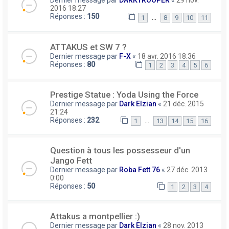
Dernier message par
DARKTROOPER
«
29 nov.
2016 18:27
Réponses :
150
…
1
8
9
10
11
ATTAKUS et SW 7 ?
Dernier message par
F-X
«
18 avr. 2016 18:36
Réponses :
80
1
2
3
4
5
6
Prestige Statue : Yoda Using the Force
Dernier message par
Dark Elzian
«
21 déc. 2015
21:24
Réponses :
232
…
1
13
14
15
16
Question à tous les possesseur d'un
Jango Fett
Dernier message par
Roba Fett 76
«
27 déc. 2013
0:00
Réponses :
50
1
2
3
4
Attakus a montpellier :)
Dernier message par
Dark Elzian
«
28 nov. 2013