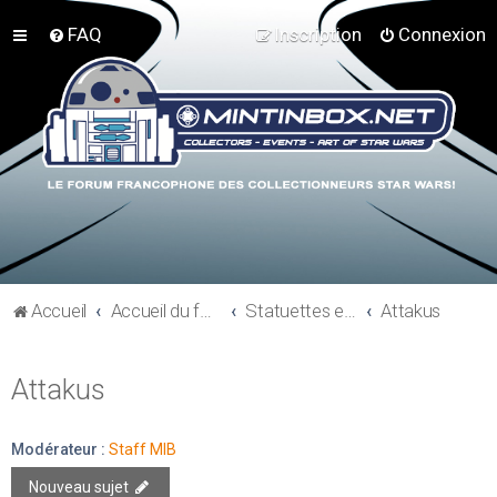
FAQ
Inscription
Connexion
Accueil
Accueil du forum
Statuettes et résines
Attakus
Attakus
Modérateur :
Staff MIB
Nouveau sujet