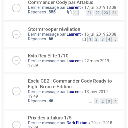
Commander Cody par Attakus
Dernier message par
Laurent
«
17 juil. 2019 13:08
Réponses :
355
…
1
21
22
23
24
Stormtrooper révélation !
Dernier message par
Laurent
«
16 juil. 2019 20:08
Réponses :
66
1
2
3
4
5
Kylo Ren Elite 1/10
Dernier message par
Laurent
«
22 mars 2019
17:09
Exclu CE2 : Commander Cody Ready to
Fight Bronze Edition
Dernier message par
Laurent
«
13 janv. 2019
19:49
Réponses :
46
1
2
3
4
Prix des attakus 1/5
Dernier message par
Dark Elzian
«
20 juil. 2018
12:39