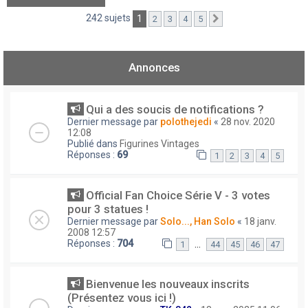
242 sujets
1
2
3
4
5
Suivant
Annonces
Qui a des soucis de notifications ?
Dernier message par
polothejedi
«
28 nov. 2020
12:08
Publié dans
Figurines Vintages
Réponses :
69
1
2
3
4
5
Official Fan Choice Série V - 3 votes
pour 3 statues !
Dernier message par
Solo..., Han Solo
«
18 janv.
2008 12:57
Réponses :
704
…
1
44
45
46
47
Bienvenue les nouveaux inscrits
(Présentez vous ici !)