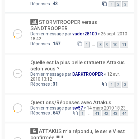
Réponses :
43
1
2
3
STORMTROOPER versus
SANDTROOPER
Dernier message par
vador28100
«
26 sept. 2010
18:42
Réponses :
157
…
1
8
9
10
11
Quelle est la plus belle statuette Attakus
selon vous ?
Dernier message par
DARKTROOPER
«
12 avr.
2010 13:12
Réponses :
31
1
2
3
Questions/Réponses avec Attakus
Dernier message par
sw57
«
14 mars 2010 18:23
Réponses :
647
…
1
41
42
43
44
ATTAKUS m'a répondu, le serie V est
confirmée !!!!!!