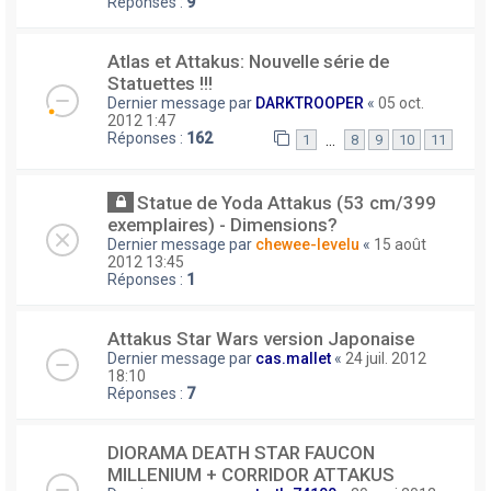
Réponses :
9
Atlas et Attakus: Nouvelle série de
Statuettes !!!
Dernier message par
DARKTROOPER
«
05 oct.
2012 1:47
Réponses :
162
…
1
8
9
10
11
Statue de Yoda Attakus (53 cm/399
exemplaires) - Dimensions?
Dernier message par
chewee-levelu
«
15 août
2012 13:45
Réponses :
1
Attakus Star Wars version Japonaise
Dernier message par
cas.mallet
«
24 juil. 2012
18:10
Réponses :
7
DIORAMA DEATH STAR FAUCON
MILLENIUM + CORRIDOR ATTAKUS