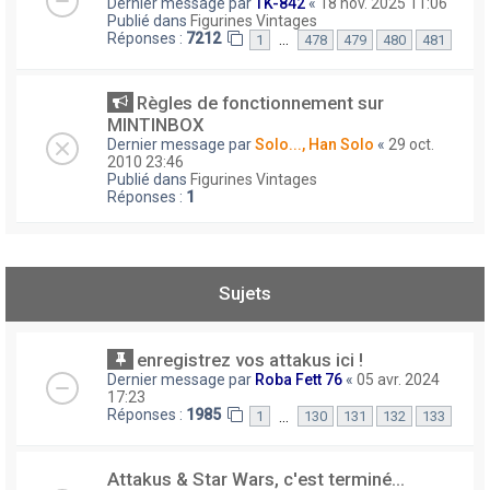
Dernier message par
TK-842
«
18 nov. 2025 11:06
Publié dans
Figurines Vintages
Réponses :
7212
…
1
478
479
480
481
Règles de fonctionnement sur
MINTINBOX
Dernier message par
Solo..., Han Solo
«
29 oct.
2010 23:46
Publié dans
Figurines Vintages
Réponses :
1
Sujets
enregistrez vos attakus ici !
Dernier message par
Roba Fett 76
«
05 avr. 2024
17:23
Réponses :
1985
…
1
130
131
132
133
Attakus & Star Wars, c'est terminé...