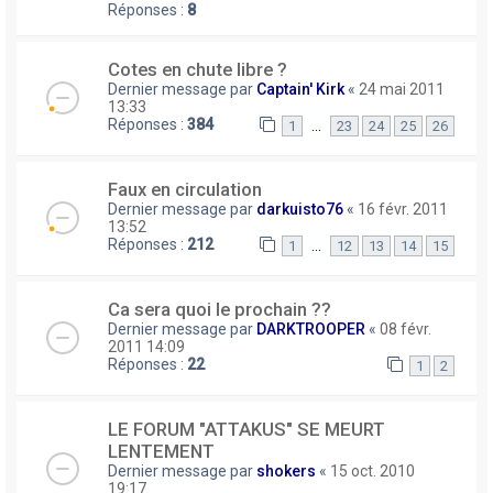
Réponses :
8
Cotes en chute libre ?
Dernier message par
Captain' Kirk
«
24 mai 2011
13:33
Réponses :
384
…
1
23
24
25
26
Faux en circulation
Dernier message par
darkuisto76
«
16 févr. 2011
13:52
Réponses :
212
…
1
12
13
14
15
Ca sera quoi le prochain ??
Dernier message par
DARKTROOPER
«
08 févr.
2011 14:09
Réponses :
22
1
2
LE FORUM "ATTAKUS" SE MEURT
LENTEMENT
Dernier message par
shokers
«
15 oct. 2010
19:17