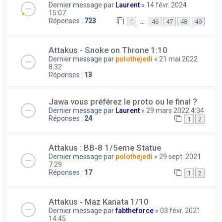
Dernier message par
Laurent
«
14 févr. 2024
15:07
Réponses :
723
…
1
46
47
48
49
Attakus - Snoke on Throne 1:10
Dernier message par
polothejedi
«
21 mai 2022
8:32
Réponses :
13
Jawa vous préférez le proto ou le final ?
Dernier message par
Laurent
«
29 mars 2022 4:34
Réponses :
24
1
2
Attakus : BB-8 1/5eme Statue
Dernier message par
polothejedi
«
29 sept. 2021
7:29
Réponses :
17
1
2
Attakus - Maz Kanata 1/10
Dernier message par
fabtheforce
«
03 févr. 2021
14:45