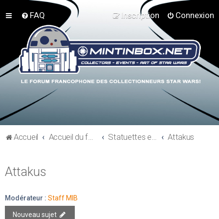
FAQ
Inscription
Connexion
Accueil
Accueil du forum
Statuettes et résines
Attakus
Attakus
Modérateur :
Staff MIB
Nouveau sujet