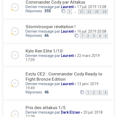
Commander Cody par Attakus
Dernier message par
Laurent
«
17 juil. 2019 13:08
Réponses :
355
…
1
21
22
23
24
Stormtrooper révélation !
Dernier message par
Laurent
«
16 juil. 2019 20:08
Réponses :
66
1
2
3
4
5
Kylo Ren Elite 1/10
Dernier message par
Laurent
«
22 mars 2019
17:09
Exclu CE2 : Commander Cody Ready to
Fight Bronze Edition
Dernier message par
Laurent
«
13 janv. 2019
19:49
Réponses :
46
1
2
3
4
Prix des attakus 1/5
Dernier message par
Dark Elzian
«
20 juil. 2018
12:39