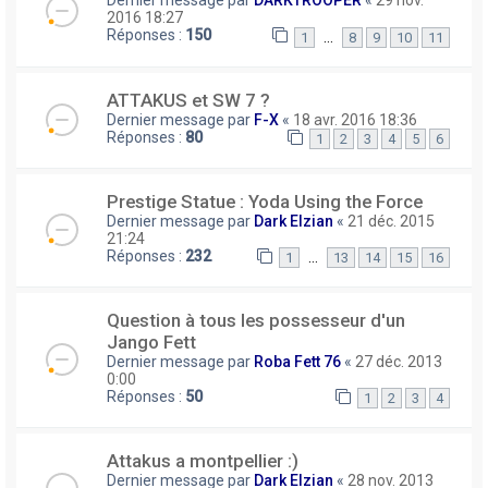
Dernier message par
DARKTROOPER
«
29 nov.
2016 18:27
Réponses :
150
…
1
8
9
10
11
ATTAKUS et SW 7 ?
Dernier message par
F-X
«
18 avr. 2016 18:36
Réponses :
80
1
2
3
4
5
6
Prestige Statue : Yoda Using the Force
Dernier message par
Dark Elzian
«
21 déc. 2015
21:24
Réponses :
232
…
1
13
14
15
16
Question à tous les possesseur d'un
Jango Fett
Dernier message par
Roba Fett 76
«
27 déc. 2013
0:00
Réponses :
50
1
2
3
4
Attakus a montpellier :)
Dernier message par
Dark Elzian
«
28 nov. 2013