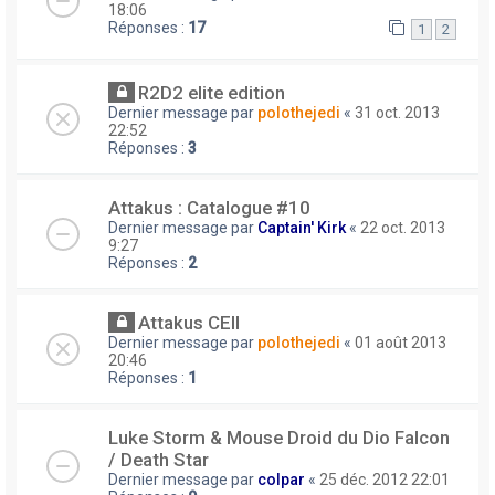
18:06
Réponses :
17
1
2
R2D2 elite edition
Dernier message par
polothejedi
«
31 oct. 2013
22:52
Réponses :
3
Attakus : Catalogue #10
Dernier message par
Captain' Kirk
«
22 oct. 2013
9:27
Réponses :
2
Attakus CEII
Dernier message par
polothejedi
«
01 août 2013
20:46
Réponses :
1
Luke Storm & Mouse Droid du Dio Falcon
/ Death Star
Dernier message par
colpar
«
25 déc. 2012 22:01