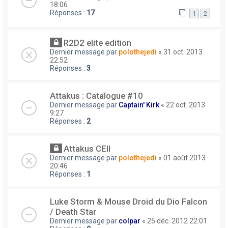
18:06
Réponses :
17
1
2
R2D2 elite edition
Dernier message par
polothejedi
«
31 oct. 2013
22:52
Réponses :
3
Attakus : Catalogue #10
Dernier message par
Captain' Kirk
«
22 oct. 2013
9:27
Réponses :
2
Attakus CEII
Dernier message par
polothejedi
«
01 août 2013
20:46
Réponses :
1
Luke Storm & Mouse Droid du Dio Falcon
/ Death Star
Dernier message par
colpar
«
25 déc. 2012 22:01