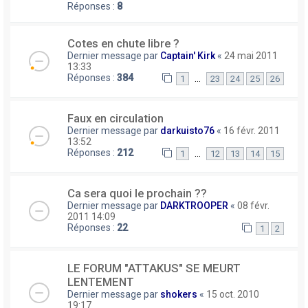
Réponses :
8
Cotes en chute libre ?
Dernier message par
Captain' Kirk
«
24 mai 2011
13:33
Réponses :
384
…
1
23
24
25
26
Faux en circulation
Dernier message par
darkuisto76
«
16 févr. 2011
13:52
Réponses :
212
…
1
12
13
14
15
Ca sera quoi le prochain ??
Dernier message par
DARKTROOPER
«
08 févr.
2011 14:09
Réponses :
22
1
2
LE FORUM "ATTAKUS" SE MEURT
LENTEMENT
Dernier message par
shokers
«
15 oct. 2010
19:17