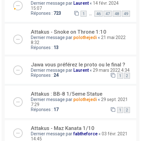
Dernier message par
Laurent
«
14 févr. 2024
15:07
Réponses :
723
…
1
46
47
48
49
Attakus - Snoke on Throne 1:10
Dernier message par
polothejedi
«
21 mai 2022
8:32
Réponses :
13
Jawa vous préférez le proto ou le final ?
Dernier message par
Laurent
«
29 mars 2022 4:34
Réponses :
24
1
2
Attakus : BB-8 1/5eme Statue
Dernier message par
polothejedi
«
29 sept. 2021
7:29
Réponses :
17
1
2
Attakus - Maz Kanata 1/10
Dernier message par
fabtheforce
«
03 févr. 2021
14:45