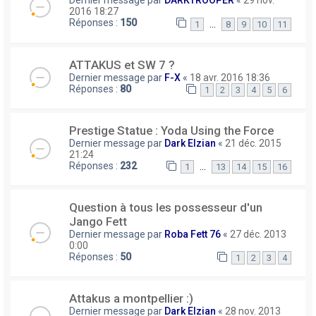
Dernier message par
DARKTROOPER
«
29 nov.
2016 18:27
Réponses :
150
…
1
8
9
10
11
ATTAKUS et SW 7 ?
Dernier message par
F-X
«
18 avr. 2016 18:36
Réponses :
80
1
2
3
4
5
6
Prestige Statue : Yoda Using the Force
Dernier message par
Dark Elzian
«
21 déc. 2015
21:24
Réponses :
232
…
1
13
14
15
16
Question à tous les possesseur d'un
Jango Fett
Dernier message par
Roba Fett 76
«
27 déc. 2013
0:00
Réponses :
50
1
2
3
4
Attakus a montpellier :)
Dernier message par
Dark Elzian
«
28 nov. 2013