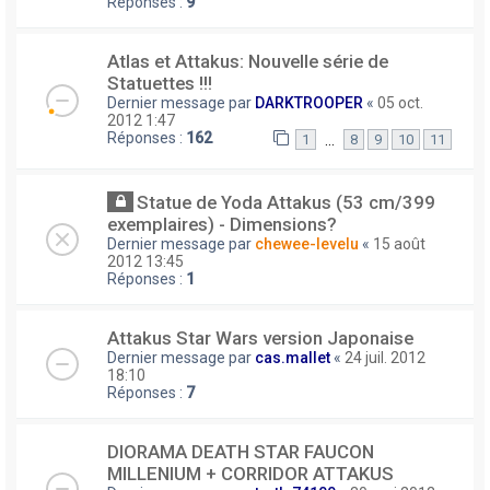
Réponses :
9
Atlas et Attakus: Nouvelle série de
Statuettes !!!
Dernier message par
DARKTROOPER
«
05 oct.
2012 1:47
Réponses :
162
…
1
8
9
10
11
Statue de Yoda Attakus (53 cm/399
exemplaires) - Dimensions?
Dernier message par
chewee-levelu
«
15 août
2012 13:45
Réponses :
1
Attakus Star Wars version Japonaise
Dernier message par
cas.mallet
«
24 juil. 2012
18:10
Réponses :
7
DIORAMA DEATH STAR FAUCON
MILLENIUM + CORRIDOR ATTAKUS