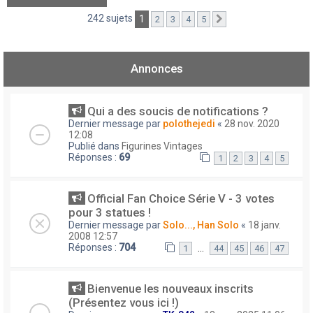
242 sujets
1
2
3
4
5
Suivant
Annonces
Qui a des soucis de notifications ?
Dernier message par
polothejedi
«
28 nov. 2020
12:08
Publié dans
Figurines Vintages
Réponses :
69
1
2
3
4
5
Official Fan Choice Série V - 3 votes
pour 3 statues !
Dernier message par
Solo..., Han Solo
«
18 janv.
2008 12:57
Réponses :
704
…
1
44
45
46
47
Bienvenue les nouveaux inscrits
(Présentez vous ici !)