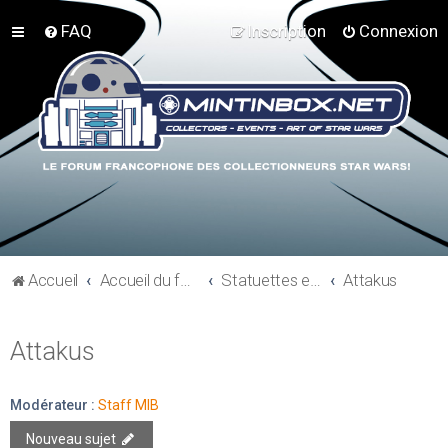
FAQ
Inscription
Connexion
Accueil
Accueil du forum
Statuettes et résines
Attakus
Attakus
Modérateur :
Staff MIB
Nouveau sujet