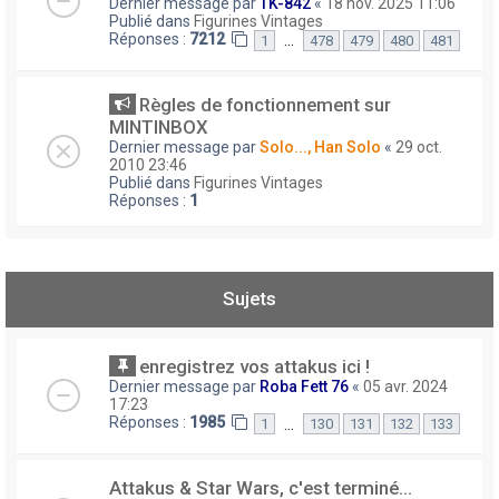
Dernier message par
TK-842
«
18 nov. 2025 11:06
Publié dans
Figurines Vintages
Réponses :
7212
…
1
478
479
480
481
Règles de fonctionnement sur
MINTINBOX
Dernier message par
Solo..., Han Solo
«
29 oct.
2010 23:46
Publié dans
Figurines Vintages
Réponses :
1
Sujets
enregistrez vos attakus ici !
Dernier message par
Roba Fett 76
«
05 avr. 2024
17:23
Réponses :
1985
…
1
130
131
132
133
Attakus & Star Wars, c'est terminé...