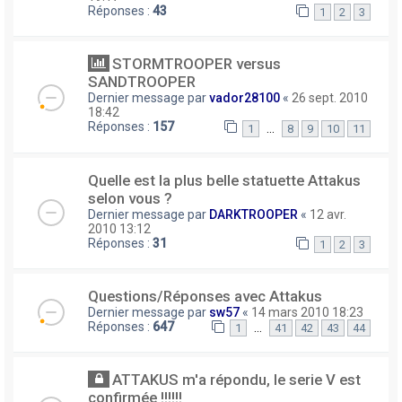
Réponses :
43
1
2
3
STORMTROOPER versus
SANDTROOPER
Dernier message par
vador28100
«
26 sept. 2010
18:42
Réponses :
157
…
1
8
9
10
11
Quelle est la plus belle statuette Attakus
selon vous ?
Dernier message par
DARKTROOPER
«
12 avr.
2010 13:12
Réponses :
31
1
2
3
Questions/Réponses avec Attakus
Dernier message par
sw57
«
14 mars 2010 18:23
Réponses :
647
…
1
41
42
43
44
ATTAKUS m'a répondu, le serie V est
confirmée !!!!!!