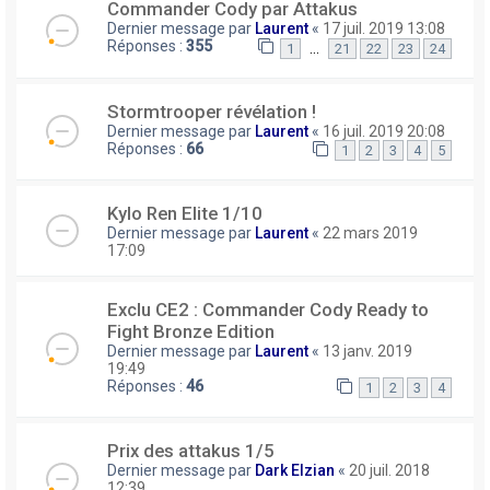
Commander Cody par Attakus
Dernier message par
Laurent
«
17 juil. 2019 13:08
Réponses :
355
…
1
21
22
23
24
Stormtrooper révélation !
Dernier message par
Laurent
«
16 juil. 2019 20:08
Réponses :
66
1
2
3
4
5
Kylo Ren Elite 1/10
Dernier message par
Laurent
«
22 mars 2019
17:09
Exclu CE2 : Commander Cody Ready to
Fight Bronze Edition
Dernier message par
Laurent
«
13 janv. 2019
19:49
Réponses :
46
1
2
3
4
Prix des attakus 1/5
Dernier message par
Dark Elzian
«
20 juil. 2018
12:39