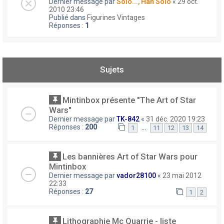
Dernier message par
Solo..., Han Solo
«
29 oct.
2010 23:46
Publié dans
Figurines Vintages
Réponses :
1
Sujets
Mintinbox présente "The Art of Star
Wars"
Dernier message par
TK-842
«
31 déc. 2020 19:23
Réponses :
200
…
1
11
12
13
14
Les bannières Art of Star Wars pour
Mintinbox
Dernier message par
vador28100
«
23 mai 2012
22:33
Réponses :
27
1
2
Lithographie Mc Quarrie - liste