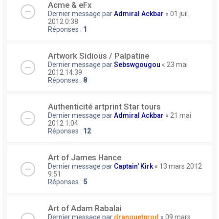
Acme & eFx
Dernier message par
Admiral Ackbar
«
01 juil.
2012 0:38
Réponses :
1
Artwork Sidious / Palpatine
Dernier message par
Sebswgougou
«
23 mai
2012 14:39
Réponses :
8
Authenticité artprint Star tours
Dernier message par
Admiral Ackbar
«
21 mai
2012 1:04
Réponses :
12
Art of James Hance
Dernier message par
Captain' Kirk
«
13 mars 2012
9:51
Réponses :
5
Art of Adam Rabalai
Dernier message par
dranguetprod
«
09 mars