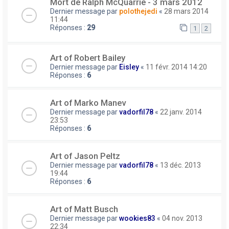
Mort de Ralph McQuarrie - 3 mars 2012
Dernier message par
polothejedi
«
28 mars 2014
11:44
Réponses :
29
1
2
Art of Robert Bailey
Dernier message par
Eisley
«
11 févr. 2014 14:20
Réponses :
6
Art of Marko Manev
Dernier message par
vadorfil78
«
22 janv. 2014
23:53
Réponses :
6
Art of Jason Peltz
Dernier message par
vadorfil78
«
13 déc. 2013
19:44
Réponses :
6
Art of Matt Busch
Dernier message par
wookies83
«
04 nov. 2013
22:34