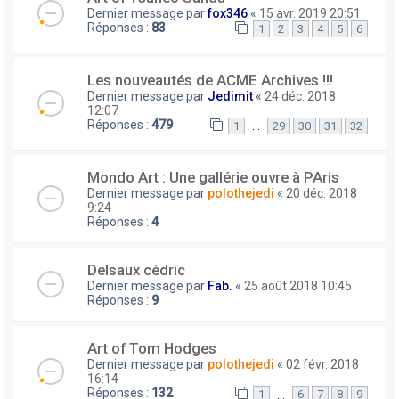
Dernier message par
fox346
«
15 avr. 2019 20:51
Réponses :
83
1
2
3
4
5
6
Les nouveautés de ACME Archives !!!
Dernier message par
Jedimit
«
24 déc. 2018
12:07
Réponses :
479
…
1
29
30
31
32
Mondo Art : Une gallérie ouvre à PAris
Dernier message par
polothejedi
«
20 déc. 2018
9:24
Réponses :
4
Delsaux cédric
Dernier message par
Fab.
«
25 août 2018 10:45
Réponses :
9
Art of Tom Hodges
Dernier message par
polothejedi
«
02 févr. 2018
16:14
Réponses :
132
…
1
6
7
8
9