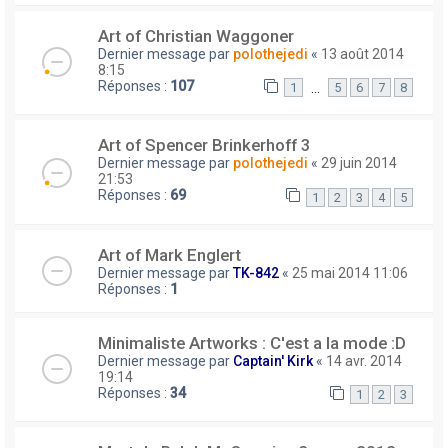
Art of Christian Waggoner
Dernier message par
polothejedi
«
13 août 2014
8:15
Réponses :
107
…
1
5
6
7
8
Art of Spencer Brinkerhoff 3
Dernier message par
polothejedi
«
29 juin 2014
21:53
Réponses :
69
1
2
3
4
5
Art of Mark Englert
Dernier message par
TK-842
«
25 mai 2014 11:06
Réponses :
1
Minimaliste Artworks : C'est a la mode :D
Dernier message par
Captain' Kirk
«
14 avr. 2014
19:14
Réponses :
34
1
2
3