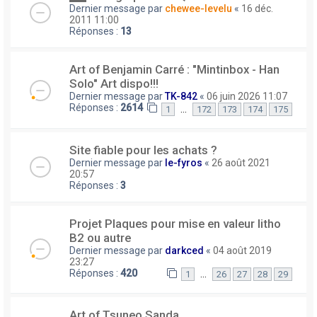
Dernier message par
chewee-levelu
«
16 déc.
2011 11:00
Réponses :
13
Art of Benjamin Carré : "Mintinbox - Han
Solo" Art dispo!!!
Dernier message par
TK-842
«
06 juin 2026 11:07
Réponses :
2614
…
1
172
173
174
175
Site fiable pour les achats ?
Dernier message par
le-fyros
«
26 août 2021
20:57
Réponses :
3
Projet Plaques pour mise en valeur litho
B2 ou autre
Dernier message par
darkced
«
04 août 2019
23:27
Réponses :
420
…
1
26
27
28
29
Art of Tsuneo Sanda