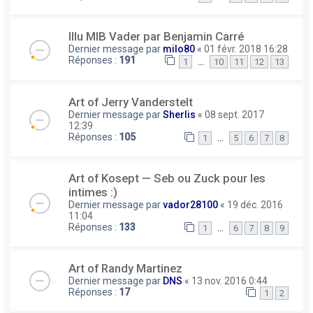
Illu MIB Vader par Benjamin Carré
Dernier message par
milo80
«
01 févr. 2018 16:28
Réponses :
191
…
1
10
11
12
13
Art of Jerry Vanderstelt
Dernier message par
Sherlis
«
08 sept. 2017
12:39
Réponses :
105
…
1
5
6
7
8
Art of Kosept — Seb ou Zuck pour les
intimes :)
Dernier message par
vador28100
«
19 déc. 2016
11:04
Réponses :
133
…
1
6
7
8
9
Art of Randy Martinez
Dernier message par
DNS
«
13 nov. 2016 0:44
Réponses :
17
1
2