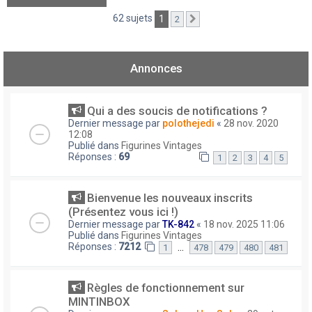
62 sujets
1
2
Suivant
Annonces
Qui a des soucis de notifications ?
Dernier message par
polothejedi
«
28 nov. 2020
12:08
Publié dans
Figurines Vintages
Réponses :
69
1
2
3
4
5
Bienvenue les nouveaux inscrits
(Présentez vous ici !)
Dernier message par
TK-842
«
18 nov. 2025 11:06
Publié dans
Figurines Vintages
Réponses :
7212
…
1
478
479
480
481
Règles de fonctionnement sur
MINTINBOX