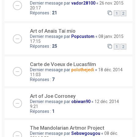
Dernier message par
vador28100
«
26 nov. 2015
20:17
Réponses :
21
1
2
Art of Anaïs Taï mïo
Dernier message par
Popcustom
«
08 janv. 2015
17:15
Réponses :
25
1
2
Carte de Voeux de Lucasfilm
Dernier message par
polothejedi
«
18 déc. 2014
11:03
Réponses :
7
Art of Joe Corroney
Dernier message par
obiwan90
«
12 déc. 2014
9:21
Réponses :
1
The Mandolarian Artmor Project
Dernier message par
Sebswgougou
«
08 déc.