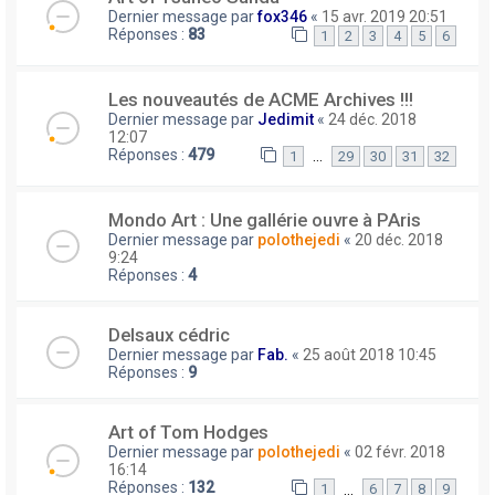
Dernier message par
fox346
«
15 avr. 2019 20:51
Réponses :
83
1
2
3
4
5
6
Les nouveautés de ACME Archives !!!
Dernier message par
Jedimit
«
24 déc. 2018
12:07
Réponses :
479
…
1
29
30
31
32
Mondo Art : Une gallérie ouvre à PAris
Dernier message par
polothejedi
«
20 déc. 2018
9:24
Réponses :
4
Delsaux cédric
Dernier message par
Fab.
«
25 août 2018 10:45
Réponses :
9
Art of Tom Hodges
Dernier message par
polothejedi
«
02 févr. 2018
16:14
Réponses :
132
…
1
6
7
8
9