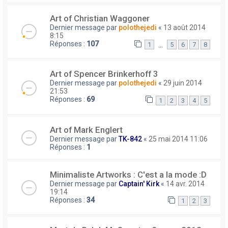
Art of Christian Waggoner
Dernier message par
polothejedi
«
13 août 2014
8:15
Réponses :
107
…
1
5
6
7
8
Art of Spencer Brinkerhoff 3
Dernier message par
polothejedi
«
29 juin 2014
21:53
Réponses :
69
1
2
3
4
5
Art of Mark Englert
Dernier message par
TK-842
«
25 mai 2014 11:06
Réponses :
1
Minimaliste Artworks : C'est a la mode :D
Dernier message par
Captain' Kirk
«
14 avr. 2014
19:14
Réponses :
34
1
2
3