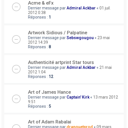
Acme & eFx
Dernier message par
Admiral Ackbar
«
01 juil.
2012 0:38
Réponses :
1
Artwork Sidious / Palpatine
Dernier message par
Sebswgougou
«
23 mai
2012 14:39
Réponses :
8
Authenticité artprint Star tours
Dernier message par
Admiral Ackbar
«
21 mai
2012 1:04
Réponses :
12
Art of James Hance
Dernier message par
Captain' Kirk
«
13 mars 2012
9:51
Réponses :
5
Art of Adam Rabalai
Dernier message par
dranguetprod
«
09 mars