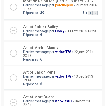
Mort de Ralph McQuarrie - 3 mars 2012
Dernier message par
polothejedi
«
28 mars 2014
11:44
Réponses :
29
1
2
Art of Robert Bailey
Dernier message par
Eisley
«
11 févr. 2014 14:20
Réponses :
6
Art of Marko Manev
Dernier message par
vadorfil78
«
22 janv. 2014
23:53
Réponses :
6
Art of Jason Peltz
Dernier message par
vadorfil78
«
13 déc. 2013
19:44
Réponses :
6
Art of Matt Busch
Dernier message par
wookies83
«
04 nov. 2013
22:34