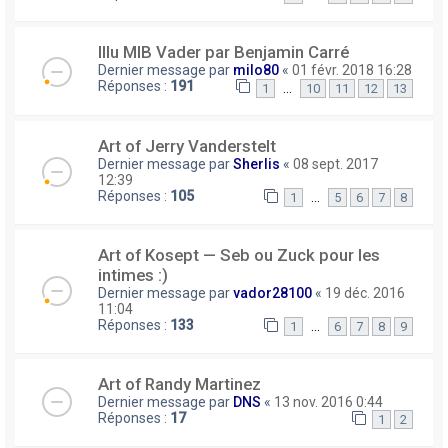
Illu MIB Vader par Benjamin Carré
Dernier message par
milo80
«
01 févr. 2018 16:28
Réponses :
191
…
1
10
11
12
13
Art of Jerry Vanderstelt
Dernier message par
Sherlis
«
08 sept. 2017
12:39
Réponses :
105
…
1
5
6
7
8
Art of Kosept — Seb ou Zuck pour les
intimes :)
Dernier message par
vador28100
«
19 déc. 2016
11:04
Réponses :
133
…
1
6
7
8
9
Art of Randy Martinez
Dernier message par
DNS
«
13 nov. 2016 0:44
Réponses :
17
1
2