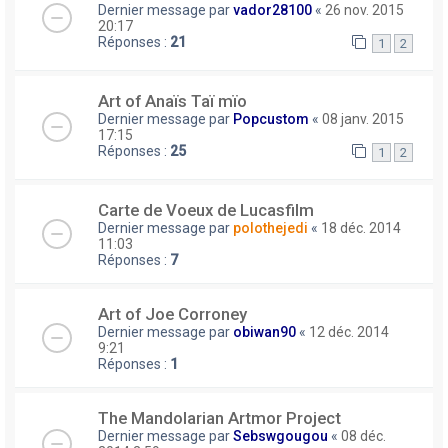
Dernier message par
vador28100
«
26 nov. 2015
20:17
Réponses :
21
1
2
Art of Anaïs Taï mïo
Dernier message par
Popcustom
«
08 janv. 2015
17:15
Réponses :
25
1
2
Carte de Voeux de Lucasfilm
Dernier message par
polothejedi
«
18 déc. 2014
11:03
Réponses :
7
Art of Joe Corroney
Dernier message par
obiwan90
«
12 déc. 2014
9:21
Réponses :
1
The Mandolarian Artmor Project
Dernier message par
Sebswgougou
«
08 déc.