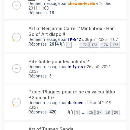
Dernier message par
chewee-levelu
«
16 déc.
2011 11:00
Réponses :
13
Art of Benjamin Carré : "Mintinbox - Han
Solo" Art dispo!!!
Dernier message par
TK-842
«
06 juin 2026 11:07
Réponses :
2614
…
1
172
173
174
175
Site fiable pour les achats ?
Dernier message par
le-fyros
«
26 août 2021
20:57
Réponses :
3
Projet Plaques pour mise en valeur litho
B2 ou autre
Dernier message par
darkced
«
04 août 2019
23:27
Réponses :
420
…
1
26
27
28
29
Art of Tsuneo Sanda