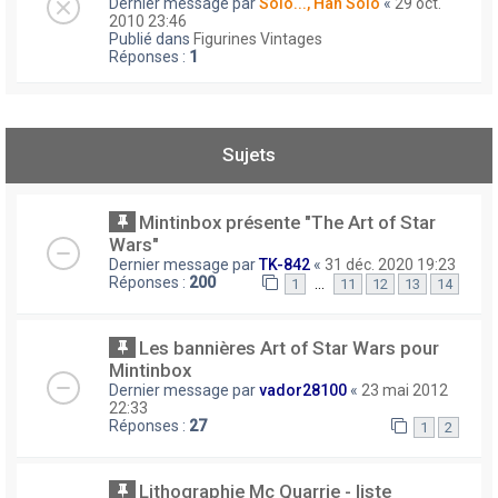
Dernier message par
Solo..., Han Solo
«
29 oct.
2010 23:46
Publié dans
Figurines Vintages
Réponses :
1
Sujets
Mintinbox présente "The Art of Star
Wars"
Dernier message par
TK-842
«
31 déc. 2020 19:23
Réponses :
200
…
1
11
12
13
14
Les bannières Art of Star Wars pour
Mintinbox
Dernier message par
vador28100
«
23 mai 2012
22:33
Réponses :
27
1
2
Lithographie Mc Quarrie - liste