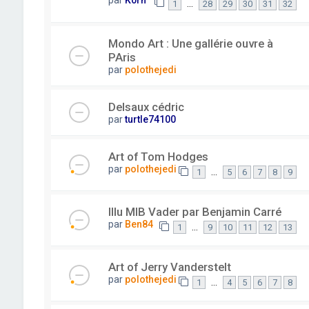
par
K0rn
…
1
28
29
30
31
32
Mondo Art : Une gallérie ouvre à
PAris
par
polothejedi
Delsaux cédric
par
turtle74100
Art of Tom Hodges
par
polothejedi
…
1
5
6
7
8
9
Illu MIB Vader par Benjamin Carré
par
Ben84
…
1
9
10
11
12
13
Art of Jerry Vanderstelt
par
polothejedi
…
1
4
5
6
7
8