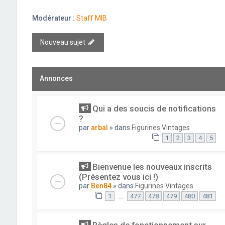
Modérateur :
Staff MIB
Nouveau sujet
Annonces
Qui a des soucis de notifications
?
par
arbal
» dans
Figurines Vintages
1
2
3
4
5
Bienvenue les nouveaux inscrits
(Présentez vous ici !)
par
Ben84
» dans
Figurines Vintages
…
1
477
478
479
480
481