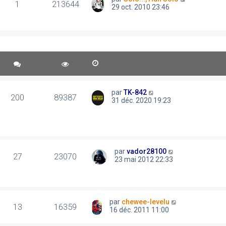
1
213644
29 oct. 2010 23:46
par
TK-842
200
89387
31 déc. 2020 19:23
par
vador28100
27
23070
23 mai 2012 22:33
par
chewee-levelu
13
16359
16 déc. 2011 11:00