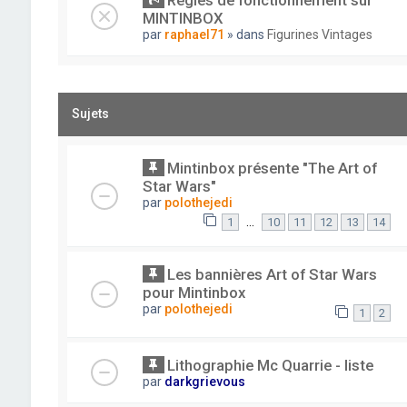
Règles de fonctionnement sur
MINTINBOX
par
raphael71
» dans
Figurines Vintages
Sujets
Mintinbox présente "The Art of
Star Wars"
par
polothejedi
…
1
10
11
12
13
14
Les bannières Art of Star Wars
pour Mintinbox
par
polothejedi
1
2
Lithographie Mc Quarrie - liste
par
darkgrievous