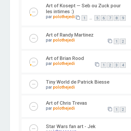
Art of Kosept — Seb ou Zuck pour
les intimes :)
par
polothejedi
…
1
5
6
7
8
9
Art of Randy Martinez
par
polothejedi
1
2
Art of Brian Rood
par
polothejedi
1
2
3
4
Tiny World de Patrick Biesse
par
polothejedi
Art of Chris Trevas
par
polothejedi
1
2
Star Wars fan art - Jek