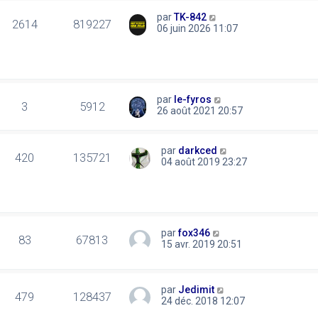
par
TK-842
2614
819227
06 juin 2026 11:07
par
le-fyros
3
5912
26 août 2021 20:57
par
darkced
420
135721
04 août 2019 23:27
par
fox346
83
67813
15 avr. 2019 20:51
par
Jedimit
479
128437
24 déc. 2018 12:07