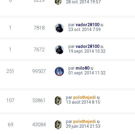
0
8229
28 oct. 2014 19:57
par
vador28100
1
7818
23 oct. 2014 7:59
par
vador28100
1
7672
19 sept. 2014 15:32
par
milo80
251
99507
01 sept. 2014 11:32
par
polothejedi
107
53861
13 août 2014 8:15
par
polothejedi
69
43084
29 juin 2014 21:53