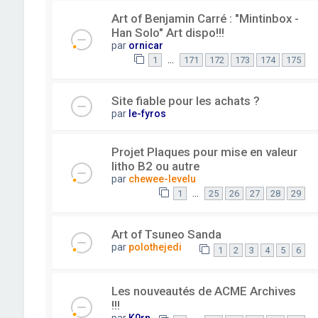
Art of Benjamin Carré : "Mintinbox -
Han Solo" Art dispo!!!
par
ornicar
…
1
171
172
173
174
175
Site fiable pour les achats ?
par
le-fyros
Projet Plaques pour mise en valeur
litho B2 ou autre
par
chewee-levelu
…
1
25
26
27
28
29
Art of Tsuneo Sanda
par
polothejedi
1
2
3
4
5
6
Les nouveautés de ACME Archives
!!!