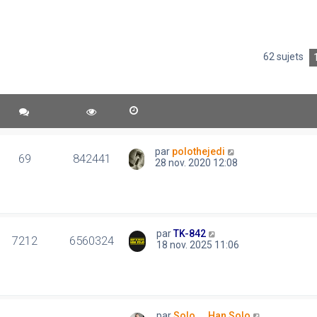
62 sujets
par
polothejedi
69
842441
28 nov. 2020 12:08
par
TK-842
7212
6560324
18 nov. 2025 11:06
par
Solo..., Han Solo