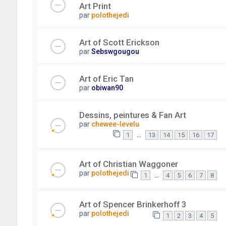
Art Print
par
polothejedi
Art of Scott Erickson
par
Sebswgougou
Art of Eric Tan
par
obiwan90
Dessins, peintures & Fan Art
par
chewee-levelu
…
1
13
14
15
16
17
Art of Christian Waggoner
par
polothejedi
…
1
4
5
6
7
8
Art of Spencer Brinkerhoff 3
par
polothejedi
1
2
3
4
5