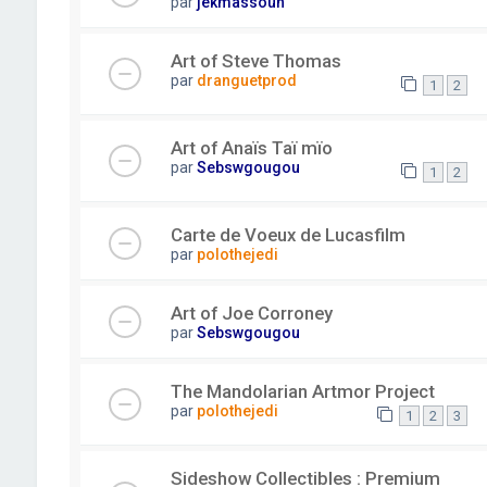
par
jekmassoun
Art of Steve Thomas
par
dranguetprod
1
2
Art of Anaïs Taï mïo
par
Sebswgougou
1
2
Carte de Voeux de Lucasfilm
par
polothejedi
Art of Joe Corroney
par
Sebswgougou
The Mandolarian Artmor Project
par
polothejedi
1
2
3
Sideshow Collectibles : Premium