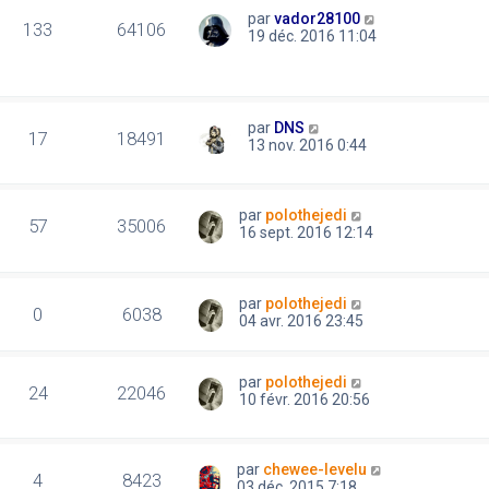
par
vador28100
133
64106
19 déc. 2016 11:04
par
DNS
17
18491
13 nov. 2016 0:44
par
polothejedi
57
35006
16 sept. 2016 12:14
par
polothejedi
0
6038
04 avr. 2016 23:45
par
polothejedi
24
22046
10 févr. 2016 20:56
par
chewee-levelu
4
8423
03 déc. 2015 7:18