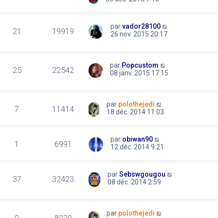
par
vador28100
21
19919
26 nov. 2015 20:17
par
Popcustom
25
22542
08 janv. 2015 17:15
par
polothejedi
7
11414
18 déc. 2014 11:03
par
obiwan90
1
6991
12 déc. 2014 9:21
par
Sebswgougou
37
32423
08 déc. 2014 2:59
par
polothejedi