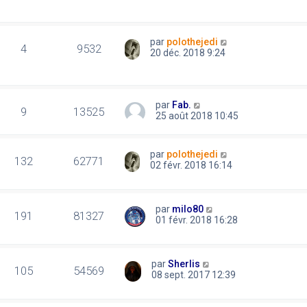
par
polothejedi
4
9532
20 déc. 2018 9:24
par
Fab.
9
13525
25 août 2018 10:45
par
polothejedi
132
62771
02 févr. 2018 16:14
par
milo80
191
81327
01 févr. 2018 16:28
par
Sherlis
105
54569
08 sept. 2017 12:39