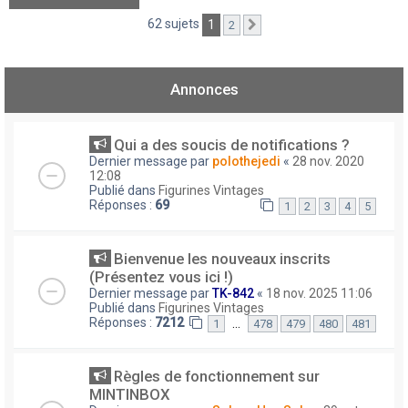
62 sujets
1
2
Suivant
Annonces
Qui a des soucis de notifications ?
Dernier message par
polothejedi
«
28 nov. 2020
12:08
Publié dans
Figurines Vintages
Réponses :
69
1
2
3
4
5
Bienvenue les nouveaux inscrits
(Présentez vous ici !)
Dernier message par
TK-842
«
18 nov. 2025 11:06
Publié dans
Figurines Vintages
Réponses :
7212
…
1
478
479
480
481
Règles de fonctionnement sur
MINTINBOX