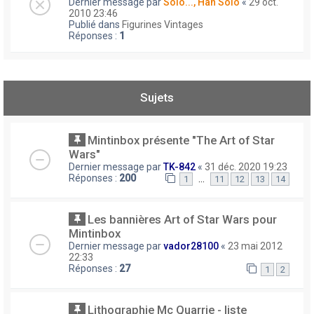
Dernier message par
Solo..., Han Solo
«
29 oct.
2010 23:46
Publié dans
Figurines Vintages
Réponses :
1
Sujets
Mintinbox présente "The Art of Star
Wars"
Dernier message par
TK-842
«
31 déc. 2020 19:23
Réponses :
200
…
1
11
12
13
14
Les bannières Art of Star Wars pour
Mintinbox
Dernier message par
vador28100
«
23 mai 2012
22:33
Réponses :
27
1
2
Lithographie Mc Quarrie - liste