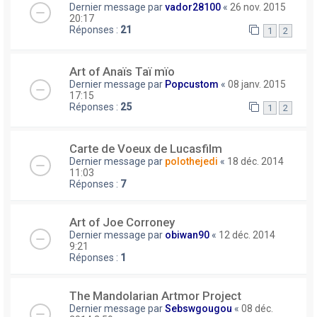
Dernier message par
vador28100
«
26 nov. 2015
20:17
Réponses :
21
1
2
Art of Anaïs Taï mïo
Dernier message par
Popcustom
«
08 janv. 2015
17:15
Réponses :
25
1
2
Carte de Voeux de Lucasfilm
Dernier message par
polothejedi
«
18 déc. 2014
11:03
Réponses :
7
Art of Joe Corroney
Dernier message par
obiwan90
«
12 déc. 2014
9:21
Réponses :
1
The Mandolarian Artmor Project
Dernier message par
Sebswgougou
«
08 déc.