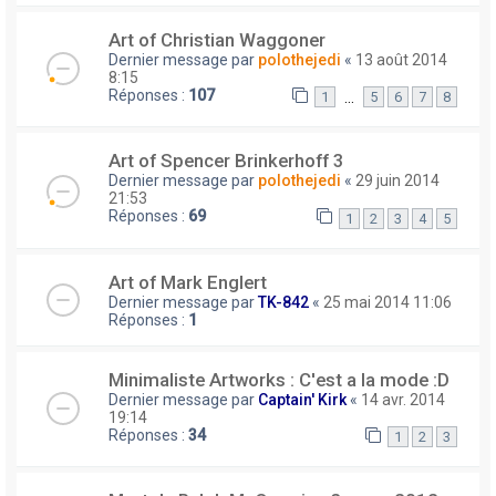
Art of Christian Waggoner
Dernier message par
polothejedi
«
13 août 2014
8:15
Réponses :
107
…
1
5
6
7
8
Art of Spencer Brinkerhoff 3
Dernier message par
polothejedi
«
29 juin 2014
21:53
Réponses :
69
1
2
3
4
5
Art of Mark Englert
Dernier message par
TK-842
«
25 mai 2014 11:06
Réponses :
1
Minimaliste Artworks : C'est a la mode :D
Dernier message par
Captain' Kirk
«
14 avr. 2014
19:14
Réponses :
34
1
2
3