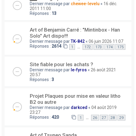
Dernier message par
chewee-levelu
«
16 déc.
2011 11:00
Réponses :
13
Art of Benjamin Carré : "Mintinbox - Han
Solo" Art dispo!!!
Dernier message par
TK-842
«
06 juin 2026 11:07
Réponses :
2614
…
1
172
173
174
175
Site fiable pour les achats ?
Dernier message par
le-fyros
«
26 août 2021
20:57
Réponses :
3
Projet Plaques pour mise en valeur litho
B2 ou autre
Dernier message par
darkced
«
04 août 2019
23:27
Réponses :
420
…
1
26
27
28
29
Art of Tsuneo Sanda