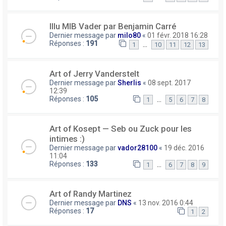
Illu MIB Vader par Benjamin Carré
Dernier message par
milo80
«
01 févr. 2018 16:28
Réponses :
191
…
1
10
11
12
13
Art of Jerry Vanderstelt
Dernier message par
Sherlis
«
08 sept. 2017
12:39
Réponses :
105
…
1
5
6
7
8
Art of Kosept — Seb ou Zuck pour les
intimes :)
Dernier message par
vador28100
«
19 déc. 2016
11:04
Réponses :
133
…
1
6
7
8
9
Art of Randy Martinez
Dernier message par
DNS
«
13 nov. 2016 0:44
Réponses :
17
1
2