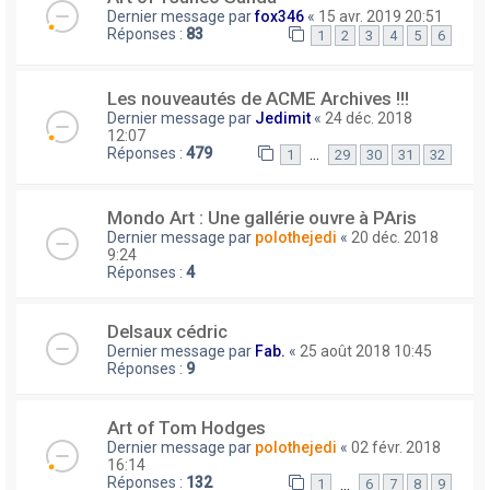
Dernier message par
fox346
«
15 avr. 2019 20:51
Réponses :
83
1
2
3
4
5
6
Les nouveautés de ACME Archives !!!
Dernier message par
Jedimit
«
24 déc. 2018
12:07
Réponses :
479
…
1
29
30
31
32
Mondo Art : Une gallérie ouvre à PAris
Dernier message par
polothejedi
«
20 déc. 2018
9:24
Réponses :
4
Delsaux cédric
Dernier message par
Fab.
«
25 août 2018 10:45
Réponses :
9
Art of Tom Hodges
Dernier message par
polothejedi
«
02 févr. 2018
16:14
Réponses :
132
…
1
6
7
8
9