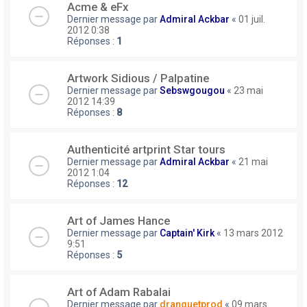
Acme & eFx
Dernier message par
Admiral Ackbar
«
01 juil.
2012 0:38
Réponses :
1
Artwork Sidious / Palpatine
Dernier message par
Sebswgougou
«
23 mai
2012 14:39
Réponses :
8
Authenticité artprint Star tours
Dernier message par
Admiral Ackbar
«
21 mai
2012 1:04
Réponses :
12
Art of James Hance
Dernier message par
Captain' Kirk
«
13 mars 2012
9:51
Réponses :
5
Art of Adam Rabalai
Dernier message par
dranguetprod
«
09 mars