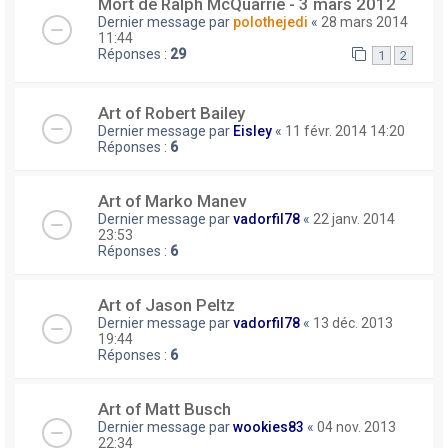
Mort de Ralph McQuarrie - 3 mars 2012
Dernier message par
polothejedi
«
28 mars 2014
11:44
Réponses :
29
1
2
Art of Robert Bailey
Dernier message par
Eisley
«
11 févr. 2014 14:20
Réponses :
6
Art of Marko Manev
Dernier message par
vadorfil78
«
22 janv. 2014
23:53
Réponses :
6
Art of Jason Peltz
Dernier message par
vadorfil78
«
13 déc. 2013
19:44
Réponses :
6
Art of Matt Busch
Dernier message par
wookies83
«
04 nov. 2013
22:34