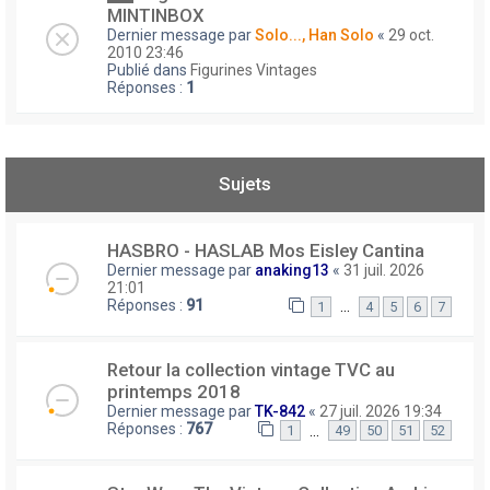
MINTINBOX
Dernier message par
Solo..., Han Solo
«
29 oct.
2010 23:46
Publié dans
Figurines Vintages
Réponses :
1
Sujets
HASBRO - HASLAB Mos Eisley Cantina
Dernier message par
anaking13
«
31 juil. 2026
21:01
Réponses :
91
…
1
4
5
6
7
Retour la collection vintage TVC au
printemps 2018
Dernier message par
TK-842
«
27 juil. 2026 19:34
Réponses :
767
…
1
49
50
51
52