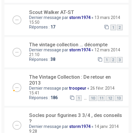
Scout Walker AT-ST
Dernier message par
storm1974
«
13 mars 2014
15:50
Réponses :
17
1
2
The vintage collection ... décompte
Dernier message par
storm1974
«
12 mars 2014
21:10
Réponses :
38
1
2
3
The Vintage Collection : De retour en
2013
Dernier message par
troopeur
«
26 févr. 2014
15:41
Réponses :
186
…
1
10
11
12
13
Socles pour figurines 3 3/4 , des conseils
?
Dernier message par
storm1974
«
14 janv. 2014
9:28