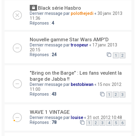
Black série Hasbro
Dernier message par
polothejedi
«
30 janv. 2013
11:36
Réponses :
4
Nouvelle gamme Star Wars AMP'D
Dernier message par
troopeur
«
17 janv. 2013
20:15
Réponses :
24
1
2
"Bring on the Barge" : Les fans veulent la
barge de Jabba !!
Dernier message par
bestobiwan
«
15 nov. 2012
11:00
Réponses :
43
1
2
3
WAVE 1 VINTAGE
Dernier message par
louise
«
31 oct. 2012 10:48
Réponses :
78
1
2
3
4
5
6