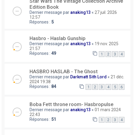
Star Wars The Vintage Collection Archive
Edition Book
Dernier message par
anaking13
«
27 juil. 2026
12:57
Réponses :
5
Hasbro - Haslab Gunship
Dernier message par
anaking13
«
19 nov. 2025
21:57
Réponses :
49
1
2
3
4
HASBRO HASLAB - The Ghost
Dernier message par
Darkmatt Sith Lord
«
21 déc.
2024 19:38
Réponses :
84
1
2
3
4
5
6
Boba Fett throne room- Hasbropulse
Dernier message par
anaking13
«
01 mars 2024
22:43
Réponses :
51
1
2
3
4