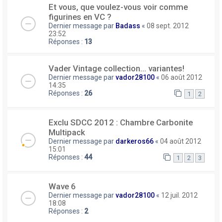
Et vous, que voulez-vous voir comme
figurines en VC ?
Dernier message par
Badass
«
08 sept. 2012
23:52
Réponses :
13
Vader Vintage collection... variantes!
Dernier message par
vador28100
«
06 août 2012
14:35
Réponses :
26
1
2
Exclu SDCC 2012 : Chambre Carbonite
Multipack
Dernier message par
darkeros66
«
04 août 2012
15:01
Réponses :
44
1
2
3
Wave 6
Dernier message par
vador28100
«
12 juil. 2012
18:08
Réponses :
2