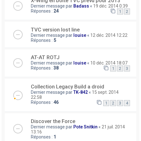
X-Wing en boite TVC prévu pour 2013
Dernier message par
Badass
«
19 déc. 2014 0:39
Réponses :
24
1
2
TVC version lost line
Dernier message par
louise
«
12 déc. 2014 12:22
Réponses :
5
AT-AT ROTJ
Dernier message par
louise
«
10 déc. 2014 18:07
Réponses :
38
1
2
3
Collection Legacy Build a droid
Dernier message par
TK-842
«
15 sept. 2014
22:58
Réponses :
46
1
2
3
4
Discover the Force
Dernier message par
Pote Snitkin
«
21 juil. 2014
13:16
Réponses :
1