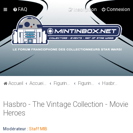
FAQ
Inscription
Connexion
Accueil
Accueil du forum
Figurines 3"3/4, Playsets, Vaisseaux,…
Figurines Actuelles
Hasbro - The Vintage Collection - Movie Heroes
Hasbro - The Vintage Collection - Movie
Heroes
Modérateur :
Staff MIB