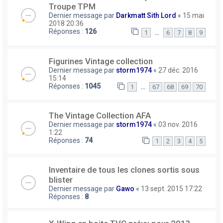
Troupe TPM
Dernier message par
Darkmatt Sith Lord
«
15 mai
2018 20:36
Réponses :
126
…
1
6
7
8
9
Figurines Vintage collection
Dernier message par
storm1974
«
27 déc. 2016
15:14
Réponses :
1045
…
1
67
68
69
70
The Vintage Collection AFA
Dernier message par
storm1974
«
03 nov. 2016
1:22
Réponses :
74
1
2
3
4
5
Inventaire de tous les clones sortis sous
blister
Dernier message par
Gawo
«
13 sept. 2015 17:22
Réponses :
8