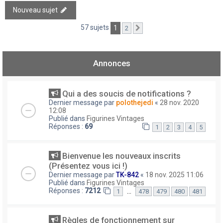
Nouveau sujet
57 sujets
1
2
Suivant
Annonces
Qui a des soucis de notifications ?
Dernier message par
polothejedi
«
28 nov. 2020
12:08
Publié dans
Figurines Vintages
Réponses :
69
1
2
3
4
5
Bienvenue les nouveaux inscrits
(Présentez vous ici !)
Dernier message par
TK-842
«
18 nov. 2025 11:06
Publié dans
Figurines Vintages
Réponses :
7212
…
1
478
479
480
481
Règles de fonctionnement sur