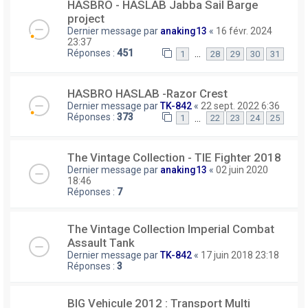
HASBRO - HASLAB Jabba Sail Barge
project
Dernier message par
anaking13
«
16 févr. 2024
23:37
Réponses :
451
…
1
28
29
30
31
HASBRO HASLAB -Razor Crest
Dernier message par
TK-842
«
22 sept. 2022 6:36
Réponses :
373
…
1
22
23
24
25
The Vintage Collection - TIE Fighter 2018
Dernier message par
anaking13
«
02 juin 2020
18:46
Réponses :
7
The Vintage Collection Imperial Combat
Assault Tank
Dernier message par
TK-842
«
17 juin 2018 23:18
Réponses :
3
BIG Vehicule 2012 : Transport Multi