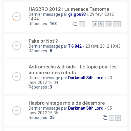
HASBRO 2012 : La menace Fantome
Dernier message par
grigou83
«
29 févr. 2012
14:44
Réponses :
163
…
1
8
9
10
11
Fake or Not ?
Dernier message par
TK-842
«
23 févr. 2012 18:43
Réponses :
8
Astromechs & droids - Le topic pour les
amoureux des robots
Dernier message par
Darkmatt Sith Lord
«
23
janv. 2012 16:04
Réponses :
3
Hasbro vintage mois de décembre
Dernier message par
Darkmatt Sith Lord
«
05
janv. 2012 16:36
Réponses :
25
1
2