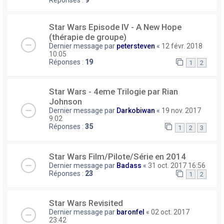
Réponses :
9
Star Wars Episode IV - A New Hope
(thérapie de groupe)
Dernier message par
petersteven
«
12 févr. 2018
10:05
Réponses :
19
1
2
Star Wars - 4eme Trilogie par Rian
Johnson
Dernier message par
Darkobiwan
«
19 nov. 2017
9:02
Réponses :
35
1
2
3
Star Wars Film/Pilote/Série en 2014
Dernier message par
Badass
«
31 oct. 2017 16:56
Réponses :
23
1
2
Star Wars Revisited
Dernier message par
baronfel
«
02 oct. 2017
23:42