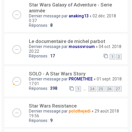
Star Wars Galaxy of Adventure - Serie
animée
Dernier message par
anaking13
«
02 déc. 2018
0:37
Réponses :
8
Le documentaire de michel parbot
Dernier message par
moussvroum
«
04 oct. 2018
20:22
Réponses :
17
1
2
SOLO - A Star Wars Story
Dernier message par
PROMETHEE
«
01 sept. 2018
17:01
Réponses :
398
…
1
24
25
26
27
Star Wars Resistance
Dernier message par
polothejedi
«
29 août 2018
19:56
Réponses :
9