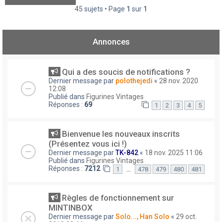
45 sujets • Page
1
sur
1
Annonces
Qui a des soucis de notifications ?
Dernier message par
polothejedi
«
28 nov. 2020
12:08
Publié dans
Figurines Vintages
Réponses :
69
1
2
3
4
5
Bienvenue les nouveaux inscrits
(Présentez vous ici !)
Dernier message par
TK-842
«
18 nov. 2025 11:06
Publié dans
Figurines Vintages
Réponses :
7212
…
1
478
479
480
481
Règles de fonctionnement sur
MINTINBOX
Dernier message par
Solo..., Han Solo
«
29 oct.