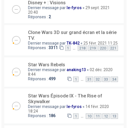
Disney + : Visions
Dernier message par
le-fyros
«
29 sept. 2021
20:40
Réponses :
2
Clone Wars 3D sur grand écran et la série
TV.
Dernier message par
TK-842
«
25 févr. 2021 11:25
Réponses :
3311
…
1
218
219
220
221
Star Wars Rebels
Dernier message par
anaking13
«
02 déc. 2020
8:44
Réponses :
499
…
1
31
32
33
34
Star Wars Épisode IX - The Rise of
Skywalker
Dernier message par
le-fyros
«
14 févr. 2020
18:24
Réponses :
186
…
1
10
11
12
13