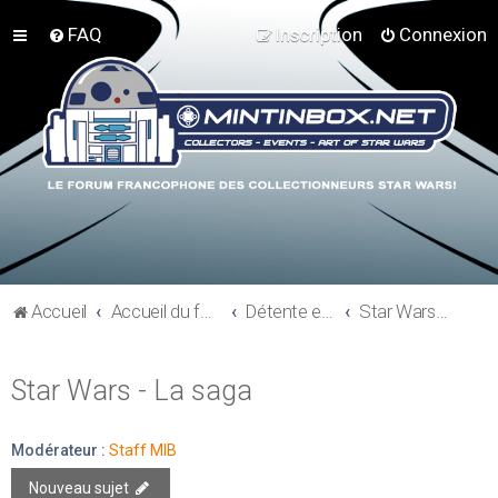
FAQ
Inscription
Connexion
Accueil
Accueil du forum
Détente et communauté Mint In Box
Star Wars - La saga
Star Wars - La saga
Modérateur :
Staff MIB
Nouveau sujet