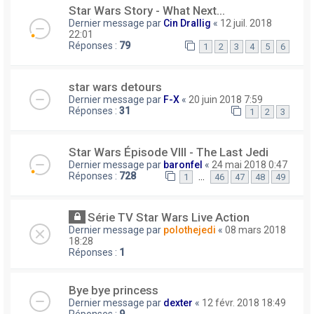
Star Wars Story - What Next...
Dernier message par
Cin Drallig
«
12 juil. 2018
22:01
Réponses :
79
1
2
3
4
5
6
star wars detours
Dernier message par
F-X
«
20 juin 2018 7:59
Réponses :
31
1
2
3
Star Wars Épisode VIII - The Last Jedi
Dernier message par
baronfel
«
24 mai 2018 0:47
Réponses :
728
…
1
46
47
48
49
Série TV Star Wars Live Action
Dernier message par
polothejedi
«
08 mars 2018
18:28
Réponses :
1
Bye bye princess
Dernier message par
dexter
«
12 févr. 2018 18:49