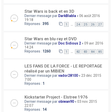
Star Wars is back et en 3D
Dernier message par
DarkBlabla
«
06 août 2016
19:18
Réponses :
395
…
1
24
25
26
27
Star Wars en blu-ray et DVD
Dernier message par
Doc Sidious 2
«
09 avr. 2016
14:24
Réponses :
1260
…
1
82
83
84
85
LES FANS DE LA FORCE - LE REPORTAGE
réalisé par un MIBIEN
Dernier message par
vador28100
«
23 déc. 2015
7:00
Réponses :
1
Kickstarter Project - Elstree 1976
Dernier message par
obiwan90
«
03 nov. 2015
22:07
Réponses :
14