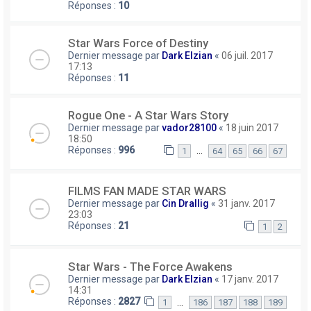
Réponses :
10
Star Wars Force of Destiny
Dernier message par
Dark Elzian
«
06 juil. 2017
17:13
Réponses :
11
Rogue One - A Star Wars Story
Dernier message par
vador28100
«
18 juin 2017
18:50
Réponses :
996
…
1
64
65
66
67
FILMS FAN MADE STAR WARS
Dernier message par
Cin Drallig
«
31 janv. 2017
23:03
Réponses :
21
1
2
Star Wars - The Force Awakens
Dernier message par
Dark Elzian
«
17 janv. 2017
14:31
Réponses :
2827
…
1
186
187
188
189