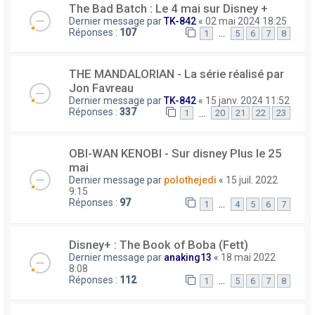
The Bad Batch : Le 4 mai sur Disney +
Dernier message par
TK-842
«
02 mai 2024 18:25
Réponses :
107
…
1
5
6
7
8
THE MANDALORIAN - La série réalisé par
Jon Favreau
Dernier message par
TK-842
«
15 janv. 2024 11:52
Réponses :
337
…
1
20
21
22
23
OBI-WAN KENOBI - Sur disney Plus le 25
mai
Dernier message par
polothejedi
«
15 juil. 2022
9:15
Réponses :
97
…
1
4
5
6
7
Disney+ : The Book of Boba (Fett)
Dernier message par
anaking13
«
18 mai 2022
8:08
Réponses :
112
…
1
5
6
7
8