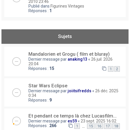
2010 23:46
Publié dans
Figurines Vintages
Réponses :
1
Sujets
Mandalorien et Grogu ( film et bluray)
Dernier message par
anaking13
«
26 juil. 2026
20:04
Réponses :
15
1
2
Star Wars Eclipse
Dernier message par
joiitsifredds
«
26 déc. 2025
0:34
Réponses :
9
Et pendant ce temps là chez Lucasfilm...
Dernier message par
es59
«
23 sept. 2025 16:02
Réponses :
266
…
1
15
16
17
18