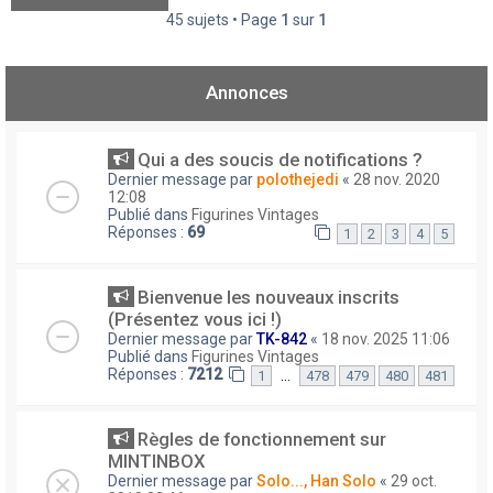
45 sujets • Page
1
sur
1
Annonces
Qui a des soucis de notifications ?
Dernier message par
polothejedi
«
28 nov. 2020
12:08
Publié dans
Figurines Vintages
Réponses :
69
1
2
3
4
5
Bienvenue les nouveaux inscrits
(Présentez vous ici !)
Dernier message par
TK-842
«
18 nov. 2025 11:06
Publié dans
Figurines Vintages
Réponses :
7212
…
1
478
479
480
481
Règles de fonctionnement sur
MINTINBOX
Dernier message par
Solo..., Han Solo
«
29 oct.