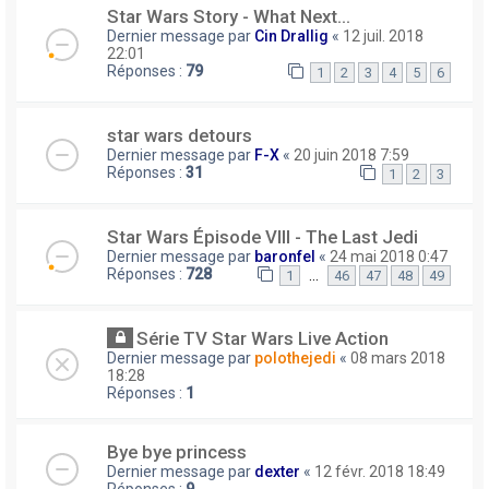
Star Wars Story - What Next...
Dernier message par
Cin Drallig
«
12 juil. 2018
22:01
Réponses :
79
1
2
3
4
5
6
star wars detours
Dernier message par
F-X
«
20 juin 2018 7:59
Réponses :
31
1
2
3
Star Wars Épisode VIII - The Last Jedi
Dernier message par
baronfel
«
24 mai 2018 0:47
Réponses :
728
…
1
46
47
48
49
Série TV Star Wars Live Action
Dernier message par
polothejedi
«
08 mars 2018
18:28
Réponses :
1
Bye bye princess
Dernier message par
dexter
«
12 févr. 2018 18:49