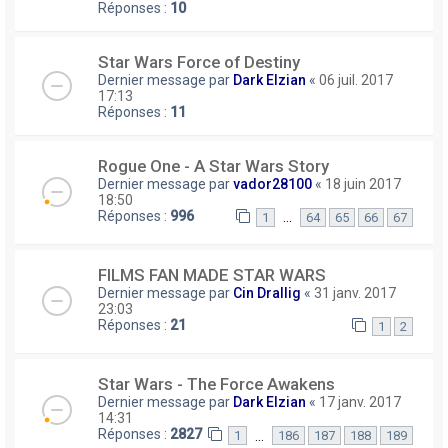
Réponses :
10
Star Wars Force of Destiny
Dernier message par
Dark Elzian
«
06 juil. 2017
17:13
Réponses :
11
Rogue One - A Star Wars Story
Dernier message par
vador28100
«
18 juin 2017
18:50
Réponses :
996
…
1
64
65
66
67
FILMS FAN MADE STAR WARS
Dernier message par
Cin Drallig
«
31 janv. 2017
23:03
Réponses :
21
1
2
Star Wars - The Force Awakens
Dernier message par
Dark Elzian
«
17 janv. 2017
14:31
Réponses :
2827
…
1
186
187
188
189