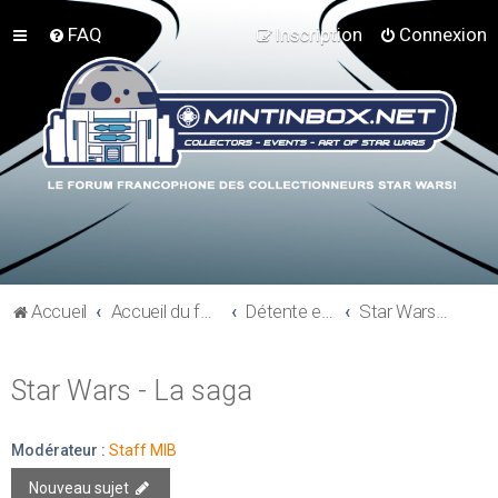
FAQ
Inscription
Connexion
Accueil
Accueil du forum
Détente et communauté Mint In Box
Star Wars - La saga
Star Wars - La saga
Modérateur :
Staff MIB
Nouveau sujet