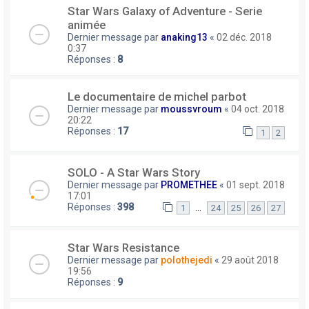
Star Wars Galaxy of Adventure - Serie
animée
Dernier message par
anaking13
«
02 déc. 2018
0:37
Réponses :
8
Le documentaire de michel parbot
Dernier message par
moussvroum
«
04 oct. 2018
20:22
Réponses :
17
1
2
SOLO - A Star Wars Story
Dernier message par
PROMETHEE
«
01 sept. 2018
17:01
Réponses :
398
…
1
24
25
26
27
Star Wars Resistance
Dernier message par
polothejedi
«
29 août 2018
19:56
Réponses :
9