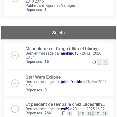
2010 23:46
Publié dans
Figurines Vintages
Réponses :
1
Sujets
Mandalorien et Grogu ( film et bluray)
Dernier message par
anaking13
«
26 juil. 2026
20:04
Réponses :
15
1
2
Star Wars Eclipse
Dernier message par
joiitsifredds
«
26 déc. 2025
0:34
Réponses :
9
Et pendant ce temps là chez Lucasfilm...
Dernier message par
es59
«
23 sept. 2025 16:02
Réponses :
266
…
1
15
16
17
18