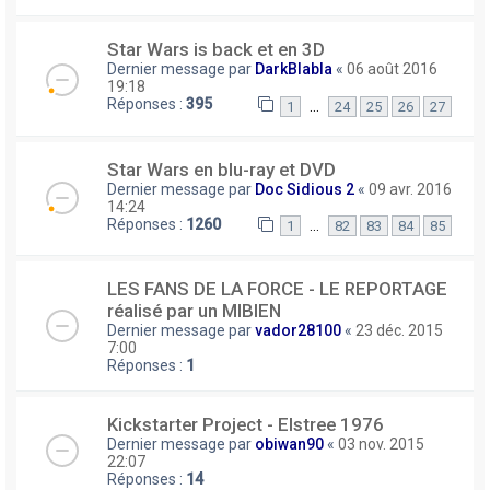
Star Wars is back et en 3D
Dernier message par
DarkBlabla
«
06 août 2016
19:18
Réponses :
395
…
1
24
25
26
27
Star Wars en blu-ray et DVD
Dernier message par
Doc Sidious 2
«
09 avr. 2016
14:24
Réponses :
1260
…
1
82
83
84
85
LES FANS DE LA FORCE - LE REPORTAGE
réalisé par un MIBIEN
Dernier message par
vador28100
«
23 déc. 2015
7:00
Réponses :
1
Kickstarter Project - Elstree 1976
Dernier message par
obiwan90
«
03 nov. 2015
22:07
Réponses :
14