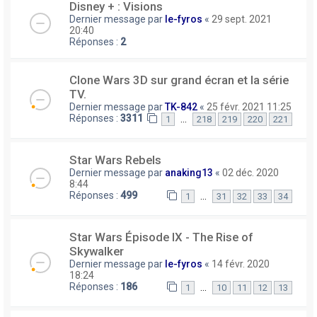
Disney + : Visions
Dernier message par
le-fyros
«
29 sept. 2021
20:40
Réponses :
2
Clone Wars 3D sur grand écran et la série
TV.
Dernier message par
TK-842
«
25 févr. 2021 11:25
Réponses :
3311
…
1
218
219
220
221
Star Wars Rebels
Dernier message par
anaking13
«
02 déc. 2020
8:44
Réponses :
499
…
1
31
32
33
34
Star Wars Épisode IX - The Rise of
Skywalker
Dernier message par
le-fyros
«
14 févr. 2020
18:24
Réponses :
186
…
1
10
11
12
13