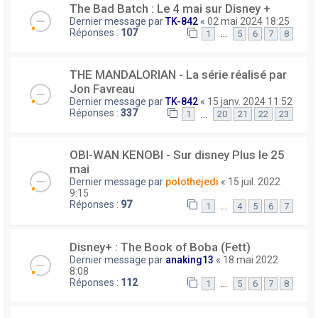
The Bad Batch : Le 4 mai sur Disney +
Dernier message par
TK-842
«
02 mai 2024 18:25
Réponses :
107
…
1
5
6
7
8
THE MANDALORIAN - La série réalisé par
Jon Favreau
Dernier message par
TK-842
«
15 janv. 2024 11:52
Réponses :
337
…
1
20
21
22
23
OBI-WAN KENOBI - Sur disney Plus le 25
mai
Dernier message par
polothejedi
«
15 juil. 2022
9:15
Réponses :
97
…
1
4
5
6
7
Disney+ : The Book of Boba (Fett)
Dernier message par
anaking13
«
18 mai 2022
8:08
Réponses :
112
…
1
5
6
7
8