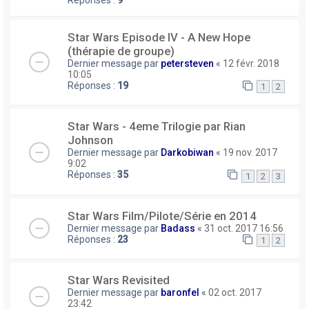
Réponses :
9
Star Wars Episode IV - A New Hope
(thérapie de groupe)
Dernier message par
petersteven
«
12 févr. 2018
10:05
Réponses :
19
1
2
Star Wars - 4eme Trilogie par Rian
Johnson
Dernier message par
Darkobiwan
«
19 nov. 2017
9:02
Réponses :
35
1
2
3
Star Wars Film/Pilote/Série en 2014
Dernier message par
Badass
«
31 oct. 2017 16:56
Réponses :
23
1
2
Star Wars Revisited
Dernier message par
baronfel
«
02 oct. 2017
23:42