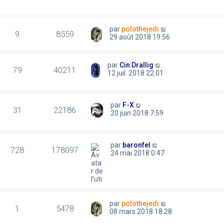
par
polothejedi
9
8559
29 août 2018 19:56
par
Cin Drallig
79
40211
12 juil. 2018 22:01
par
F-X
31
22186
20 juin 2018 7:59
par
baronfel
728
178097
24 mai 2018 0:47
par
polothejedi
1
5478
08 mars 2018 18:28