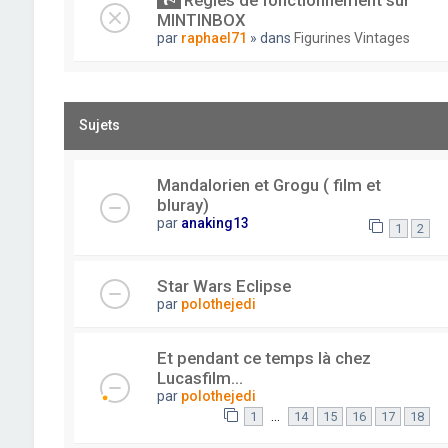
Règles de fonctionnement sur
MINTINBOX
par
raphael71
» dans
Figurines Vintages
Sujets
Mandalorien et Grogu ( film et
bluray)
par
anaking13
1
2
Star Wars Eclipse
par
polothejedi
Et pendant ce temps là chez
Lucasfilm...
par
polothejedi
…
1
14
15
16
17
18