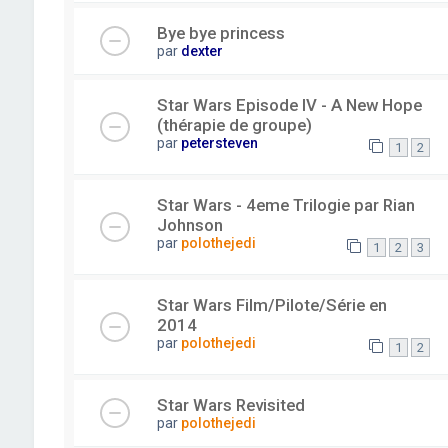
Bye bye princess
par
dexter
Star Wars Episode IV - A New Hope
(thérapie de groupe)
par
petersteven
1
2
Star Wars - 4eme Trilogie par Rian
Johnson
par
polothejedi
1
2
3
Star Wars Film/Pilote/Série en
2014
par
polothejedi
1
2
Star Wars Revisited
par
polothejedi