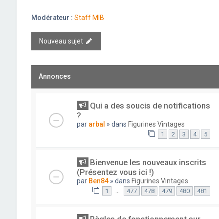
Modérateur :
Staff MIB
Nouveau sujet
Annonces
Qui a des soucis de notifications
?
par
arbal
» dans
Figurines Vintages
1
2
3
4
5
Bienvenue les nouveaux inscrits
(Présentez vous ici !)
par
Ben84
» dans
Figurines Vintages
…
1
477
478
479
480
481