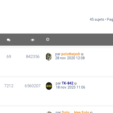
45 sujets • Pa
par
polothejedi
69
842356
28 nov. 2020 12:08
par
TK-842
7212
6560207
18 nov. 2025 11:06
par
Solo..., Han Solo