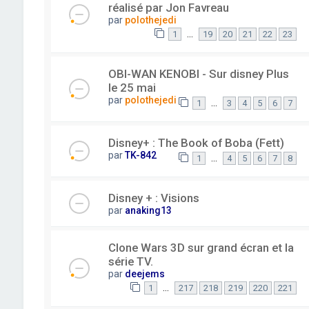
réalisé par Jon Favreau
par
polothejedi
…
1
19
20
21
22
23
OBI-WAN KENOBI - Sur disney Plus
le 25 mai
par
polothejedi
…
1
3
4
5
6
7
Disney+ : The Book of Boba (Fett)
par
TK-842
…
1
4
5
6
7
8
Disney + : Visions
par
anaking13
Clone Wars 3D sur grand écran et la
série TV.
par
deejems
…
1
217
218
219
220
221