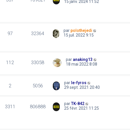
15 janv. 2024 11:52
par
polothejedi
97
32364
15 juil. 2022 9:15
par
anaking13
112
33058
18 mai 2022 8:08
par
le-fyros
2
5056
29 sept. 2021 20:40
par
TK-842
3311
806888
25 févr. 2021 11:25