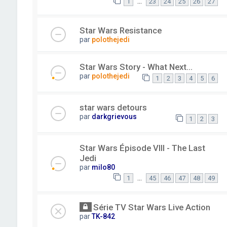
…
1
23
24
25
26
27
Star Wars Resistance
par
polothejedi
Star Wars Story - What Next...
par
polothejedi
1
2
3
4
5
6
star wars detours
par
darkgrievous
1
2
3
Star Wars Épisode VIII - The Last
Jedi
par
milo80
…
1
45
46
47
48
49
Série TV Star Wars Live Action
par
TK-842