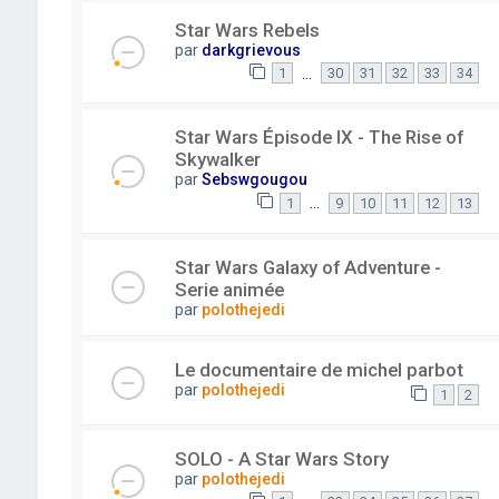
Star Wars Rebels
par
darkgrievous
…
1
30
31
32
33
34
Star Wars Épisode IX - The Rise of
Skywalker
par
Sebswgougou
…
1
9
10
11
12
13
Star Wars Galaxy of Adventure -
Serie animée
par
polothejedi
Le documentaire de michel parbot
par
polothejedi
1
2
SOLO - A Star Wars Story
par
polothejedi