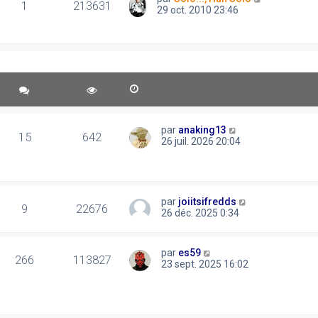
1
213631
29 oct. 2010 23:46
par
anaking13
15
642
26 juil. 2026 20:04
par
joiitsifredds
9
22676
26 déc. 2025 0:34
par
es59
266
113827
23 sept. 2025 16:02