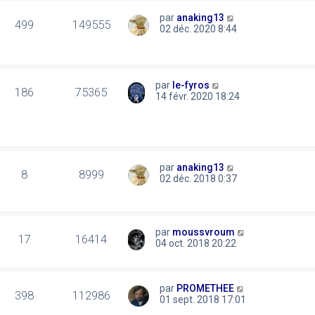
par
anaking13
499
149555
02 déc. 2020 8:44
par
le-fyros
186
75365
14 févr. 2020 18:24
par
anaking13
8
8999
02 déc. 2018 0:37
par
moussvroum
17
16414
04 oct. 2018 20:22
par
PROMETHEE
398
112986
01 sept. 2018 17:01