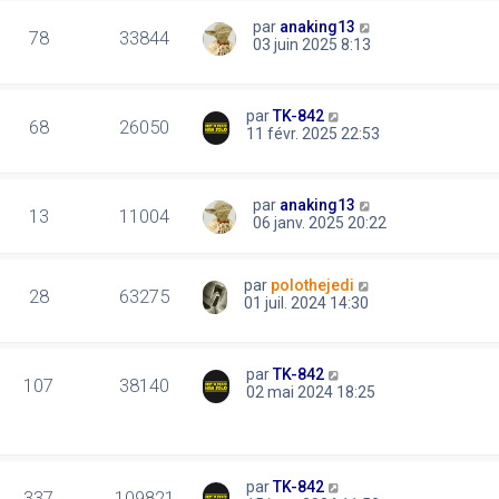
par
anaking13
78
33844
03 juin 2025 8:13
par
TK-842
68
26050
11 févr. 2025 22:53
par
anaking13
13
11004
06 janv. 2025 20:22
par
polothejedi
28
63275
01 juil. 2024 14:30
par
TK-842
107
38140
02 mai 2024 18:25
par
TK-842
337
109821