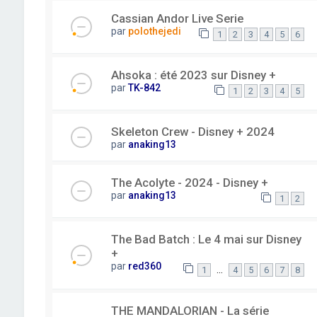
Cassian Andor Live Serie
par
polothejedi
1
2
3
4
5
6
Ahsoka : été 2023 sur Disney +
par
TK-842
1
2
3
4
5
Skeleton Crew - Disney + 2024
par
anaking13
The Acolyte - 2024 - Disney +
par
anaking13
1
2
The Bad Batch : Le 4 mai sur Disney
+
par
red360
…
1
4
5
6
7
8
THE MANDALORIAN - La série