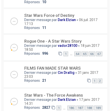
Réponses :
10
Star Wars Force of Destiny
Dernier message par
Dark Elzian
«
06 juil. 2017
17:13
Réponses :
11
Rogue One - A Star Wars Story
Dernier message par
vador28100
«
18 juin 2017
18:50
Réponses :
996
…
1
64
65
66
67
FILMS FAN MADE STAR WARS
Dernier message par
Cin Drallig
«
31 janv. 2017
23:03
Réponses :
21
1
2
Star Wars - The Force Awakens
Dernier message par
Dark Elzian
«
17 janv. 2017
14:31
Réponses :
2827
…
1
186
187
188
189