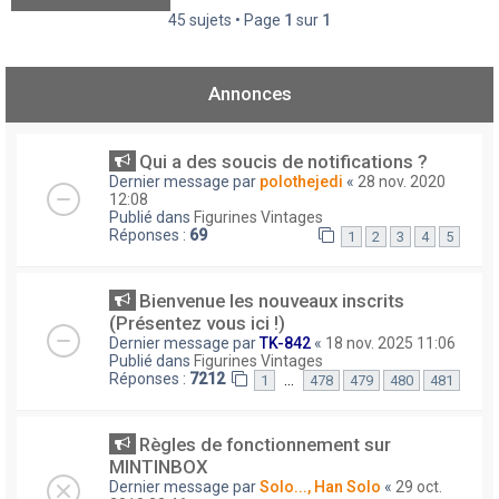
45 sujets • Page
1
sur
1
Annonces
Qui a des soucis de notifications ?
Dernier message par
polothejedi
«
28 nov. 2020
12:08
Publié dans
Figurines Vintages
Réponses :
69
1
2
3
4
5
Bienvenue les nouveaux inscrits
(Présentez vous ici !)
Dernier message par
TK-842
«
18 nov. 2025 11:06
Publié dans
Figurines Vintages
Réponses :
7212
…
1
478
479
480
481
Règles de fonctionnement sur
MINTINBOX
Dernier message par
Solo..., Han Solo
«
29 oct.