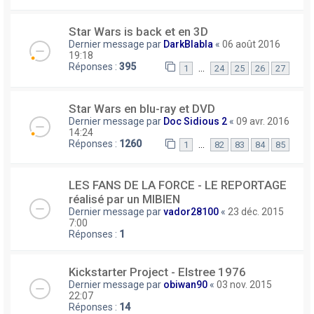
Star Wars is back et en 3D
Dernier message par
DarkBlabla
«
06 août 2016
19:18
Réponses :
395
…
1
24
25
26
27
Star Wars en blu-ray et DVD
Dernier message par
Doc Sidious 2
«
09 avr. 2016
14:24
Réponses :
1260
…
1
82
83
84
85
LES FANS DE LA FORCE - LE REPORTAGE
réalisé par un MIBIEN
Dernier message par
vador28100
«
23 déc. 2015
7:00
Réponses :
1
Kickstarter Project - Elstree 1976
Dernier message par
obiwan90
«
03 nov. 2015
22:07
Réponses :
14