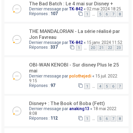
The Bad Batch : Le 4 mai sur Disney +
Dernier message par
TK-842
«
02 mai 2024 18:25
Réponses :
107
…
1
5
6
7
8
THE MANDALORIAN - La série réalisé par
Jon Favreau
Dernier message par
TK-842
«
15 janv. 2024 11:52
Réponses :
337
…
1
20
21
22
23
OBI-WAN KENOBI - Sur disney Plus le 25
mai
Dernier message par
polothejedi
«
15 juil. 2022
9:15
Réponses :
97
…
1
4
5
6
7
Disney+ : The Book of Boba (Fett)
Dernier message par
anaking13
«
18 mai 2022
8:08
Réponses :
112
…
1
5
6
7
8