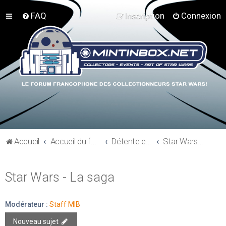
FAQ
Inscription
Connexion
Accueil
Accueil du forum
Détente et communauté Mint In Box
Star Wars - La saga
Star Wars - La saga
Modérateur :
Staff MIB
Nouveau sujet