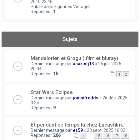
2010 23:46
Publié dans
Figurines Vintages
Réponses :
1
Sujets
Mandalorien et Grogu ( film et bluray)
Dernier message par
anaking13
«
26 juil. 2026
20:04
Réponses :
15
1
2
Star Wars Eclipse
Dernier message par
joiitsifredds
«
26 déc. 2025
0:34
Réponses :
9
Et pendant ce temps là chez Lucasfilm...
Dernier message par
es59
«
23 sept. 2025 16:02
Réponses :
266
…
1
15
16
17
18