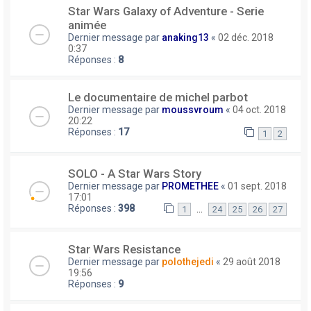
Star Wars Galaxy of Adventure - Serie
animée
Dernier message par
anaking13
«
02 déc. 2018
0:37
Réponses :
8
Le documentaire de michel parbot
Dernier message par
moussvroum
«
04 oct. 2018
20:22
Réponses :
17
1
2
SOLO - A Star Wars Story
Dernier message par
PROMETHEE
«
01 sept. 2018
17:01
Réponses :
398
…
1
24
25
26
27
Star Wars Resistance
Dernier message par
polothejedi
«
29 août 2018
19:56
Réponses :
9