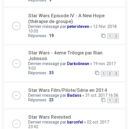
Réponses :
9
Star Wars Episode IV - A New Hope
(thérapie de groupe)
Dernier message par
petersteven
«
12 févr. 2018
10:05
Réponses :
19
1
2
Star Wars - 4eme Trilogie par Rian
Johnson
Dernier message par
Darkobiwan
«
19 nov. 2017
9:02
Réponses :
35
1
2
3
Star Wars Film/Pilote/Série en 2014
Dernier message par
Badass
«
31 oct. 2017 16:56
Réponses :
23
1
2
Star Wars Revisited
Dernier message par
baronfel
«
02 oct. 2017
23:42