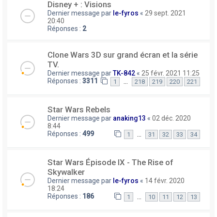
Disney + : Visions
Dernier message par
le-fyros
«
29 sept. 2021
20:40
Réponses :
2
Clone Wars 3D sur grand écran et la série
TV.
Dernier message par
TK-842
«
25 févr. 2021 11:25
Réponses :
3311
…
1
218
219
220
221
Star Wars Rebels
Dernier message par
anaking13
«
02 déc. 2020
8:44
Réponses :
499
…
1
31
32
33
34
Star Wars Épisode IX - The Rise of
Skywalker
Dernier message par
le-fyros
«
14 févr. 2020
18:24
Réponses :
186
…
1
10
11
12
13