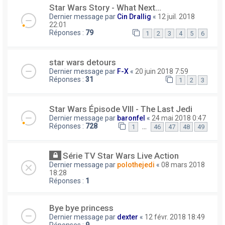
Star Wars Story - What Next...
Dernier message par
Cin Drallig
«
12 juil. 2018
22:01
Réponses :
79
1
2
3
4
5
6
star wars detours
Dernier message par
F-X
«
20 juin 2018 7:59
Réponses :
31
1
2
3
Star Wars Épisode VIII - The Last Jedi
Dernier message par
baronfel
«
24 mai 2018 0:47
Réponses :
728
…
1
46
47
48
49
Série TV Star Wars Live Action
Dernier message par
polothejedi
«
08 mars 2018
18:28
Réponses :
1
Bye bye princess
Dernier message par
dexter
«
12 févr. 2018 18:49