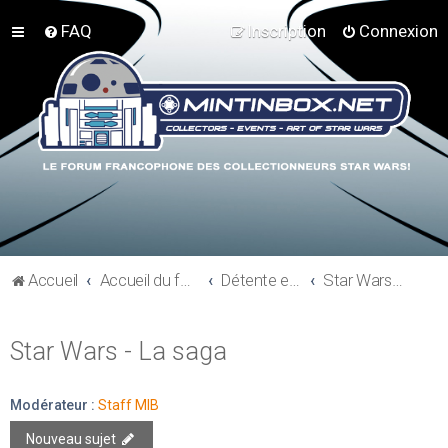
FAQ
Inscription
Connexion
Accueil
Accueil du forum
Détente et communauté Mint In Box
Star Wars - La saga
Star Wars - La saga
Modérateur :
Staff MIB
Nouveau sujet