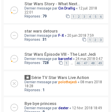
Star Wars Story - What Next...
Dernier message par
Cin Drallig
«
12 juil. 2018
22:01
Réponses :
79
1
2
3
4
5
6
star wars detours
Dernier message par
F-X
«
20 juin 2018 7:59
Réponses :
31
1
2
3
Star Wars Épisode VIII - The Last Jedi
Dernier message par
baronfel
«
24 mai 2018 0:47
Réponses :
728
…
1
46
47
48
49
Série TV Star Wars Live Action
Dernier message par
polothejedi
«
08 mars 2018
18:28
Réponses :
1
Bye bye princess
Dernier message par
dexter
«
12 févr. 2018 18:49