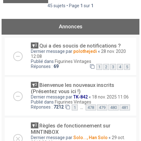
45 sujets • Page
1
sur
1
Annonces
Qui a des soucis de notifications ?
Dernier message par
polothejedi
«
28 nov. 2020
12:08
Publié dans
Figurines Vintages
Réponses :
69
1
2
3
4
5
Bienvenue les nouveaux inscrits
(Présentez vous ici !)
Dernier message par
TK-842
«
18 nov. 2025 11:06
Publié dans
Figurines Vintages
Réponses :
7212
…
1
478
479
480
481
Règles de fonctionnement sur
MINTINBOX
Dernier message par
Solo..., Han Solo
«
29 oct.