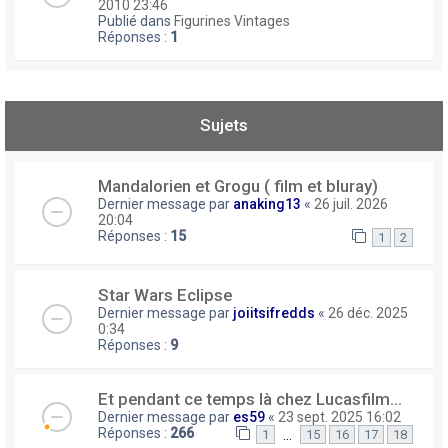
2010 23:46
Publié dans
Figurines Vintages
Réponses :
1
Sujets
Mandalorien et Grogu ( film et bluray)
Dernier message par
anaking13
«
26 juil. 2026
20:04
Réponses :
15
1
2
Star Wars Eclipse
Dernier message par
joiitsifredds
«
26 déc. 2025
0:34
Réponses :
9
Et pendant ce temps là chez Lucasfilm...
Dernier message par
es59
«
23 sept. 2025 16:02
Réponses :
266
…
1
15
16
17
18