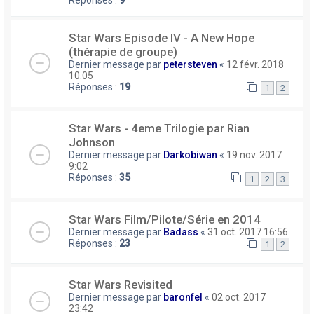
Réponses :
9
Star Wars Episode IV - A New Hope
(thérapie de groupe)
Dernier message par
petersteven
«
12 févr. 2018
10:05
Réponses :
19
1
2
Star Wars - 4eme Trilogie par Rian
Johnson
Dernier message par
Darkobiwan
«
19 nov. 2017
9:02
Réponses :
35
1
2
3
Star Wars Film/Pilote/Série en 2014
Dernier message par
Badass
«
31 oct. 2017 16:56
Réponses :
23
1
2
Star Wars Revisited
Dernier message par
baronfel
«
02 oct. 2017
23:42