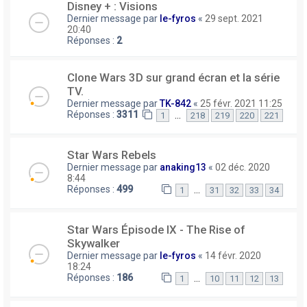
Disney + : Visions
Dernier message par
le-fyros
«
29 sept. 2021
20:40
Réponses :
2
Clone Wars 3D sur grand écran et la série
TV.
Dernier message par
TK-842
«
25 févr. 2021 11:25
Réponses :
3311
…
1
218
219
220
221
Star Wars Rebels
Dernier message par
anaking13
«
02 déc. 2020
8:44
Réponses :
499
…
1
31
32
33
34
Star Wars Épisode IX - The Rise of
Skywalker
Dernier message par
le-fyros
«
14 févr. 2020
18:24
Réponses :
186
…
1
10
11
12
13