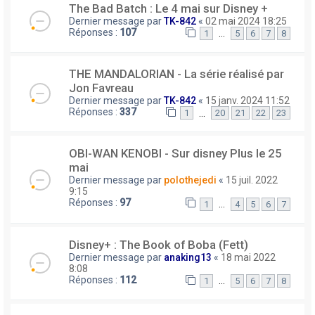
The Bad Batch : Le 4 mai sur Disney +
Dernier message par
TK-842
«
02 mai 2024 18:25
Réponses :
107
…
1
5
6
7
8
THE MANDALORIAN - La série réalisé par
Jon Favreau
Dernier message par
TK-842
«
15 janv. 2024 11:52
Réponses :
337
…
1
20
21
22
23
OBI-WAN KENOBI - Sur disney Plus le 25
mai
Dernier message par
polothejedi
«
15 juil. 2022
9:15
Réponses :
97
…
1
4
5
6
7
Disney+ : The Book of Boba (Fett)
Dernier message par
anaking13
«
18 mai 2022
8:08
Réponses :
112
…
1
5
6
7
8