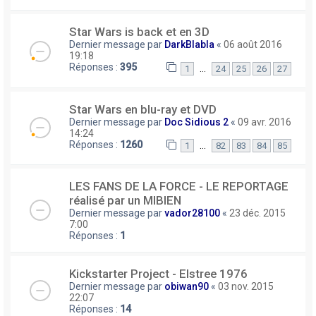
Star Wars is back et en 3D
Dernier message par
DarkBlabla
«
06 août 2016
19:18
Réponses :
395
…
1
24
25
26
27
Star Wars en blu-ray et DVD
Dernier message par
Doc Sidious 2
«
09 avr. 2016
14:24
Réponses :
1260
…
1
82
83
84
85
LES FANS DE LA FORCE - LE REPORTAGE
réalisé par un MIBIEN
Dernier message par
vador28100
«
23 déc. 2015
7:00
Réponses :
1
Kickstarter Project - Elstree 1976
Dernier message par
obiwan90
«
03 nov. 2015
22:07
Réponses :
14