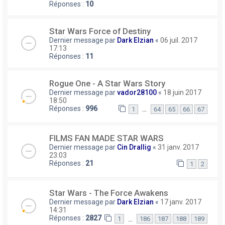
Réponses :
10
Star Wars Force of Destiny
Dernier message par
Dark Elzian
«
06 juil. 2017
17:13
Réponses :
11
Rogue One - A Star Wars Story
Dernier message par
vador28100
«
18 juin 2017
18:50
Réponses :
996
…
1
64
65
66
67
FILMS FAN MADE STAR WARS
Dernier message par
Cin Drallig
«
31 janv. 2017
23:03
Réponses :
21
1
2
Star Wars - The Force Awakens
Dernier message par
Dark Elzian
«
17 janv. 2017
14:31
Réponses :
2827
…
1
186
187
188
189