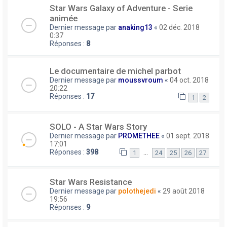
Star Wars Galaxy of Adventure - Serie
animée
Dernier message par
anaking13
«
02 déc. 2018
0:37
Réponses :
8
Le documentaire de michel parbot
Dernier message par
moussvroum
«
04 oct. 2018
20:22
Réponses :
17
1
2
SOLO - A Star Wars Story
Dernier message par
PROMETHEE
«
01 sept. 2018
17:01
Réponses :
398
…
1
24
25
26
27
Star Wars Resistance
Dernier message par
polothejedi
«
29 août 2018
19:56
Réponses :
9