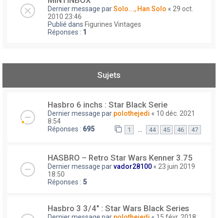
MINTINBOX
Dernier message par
Solo..., Han Solo
«
29 oct.
2010 23:46
Publié dans
Figurines Vintages
Réponses :
1
Sujets
Hasbro 6 inchs : Star Black Serie
Dernier message par
polothejedi
«
10 déc. 2021
8:54
Réponses :
695
…
1
44
45
46
47
HASBRO – Retro Star Wars Kenner 3.75
Dernier message par
vador28100
«
23 juin 2019
18:50
Réponses :
5
Hasbro 3 3/4" : Star Wars Black Series
Dernier message par
polothejedi
«
15 févr. 2018