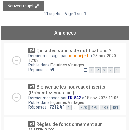
Nouveau sujet
11 sujets • Page
1
sur
1
Annonces
Qui a des soucis de notifications ?
Dernier message par
polothejedi
«
28 nov. 2020
12:08
Publié dans
Figurines Vintages
Réponses :
69
1
2
3
4
5
Bienvenue les nouveaux inscrits
(Présentez vous ici !)
Dernier message par
TK-842
«
18 nov. 2025 11:06
Publié dans
Figurines Vintages
Réponses :
7212
…
1
478
479
480
481
Règles de fonctionnement sur