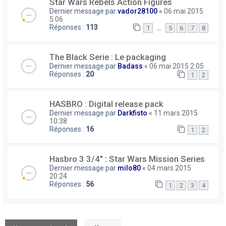
Star Wars Rebels Action Figures
Dernier message par
vador28100
«
06 mai 2015
5:06
Réponses :
113
…
1
5
6
7
8
The Black Serie : Le packaging
Dernier message par
Badass
«
06 mai 2015 2:05
Réponses :
20
1
2
HASBRO : Digital release pack
Dernier message par
Darkfisto
«
11 mars 2015
10:38
Réponses :
16
1
2
Hasbro 3 3/4" : Star Wars Mission Series
Dernier message par
milo80
«
04 mars 2015
20:24
Réponses :
56
1
2
3
4