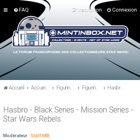
FAQ
Inscription
Connexion
Accueil
Accueil du forum
Figurines 3"3/4, Playsets, Vaisseaux,…
Figurines Actuelles
Hasbro - Black Series - Mission Series - Star Wars Rebels
Hasbro - Black Series - Mission Series -
Star Wars Rebels
Modérateur :
Staff MIB