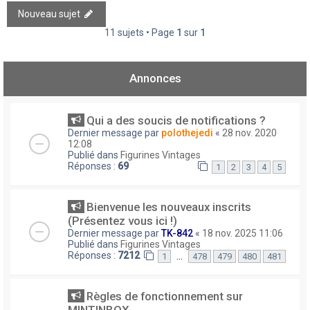
Nouveau sujet
11 sujets • Page
1
sur
1
Annonces
Qui a des soucis de notifications ?
Dernier message par
polothejedi
«
28 nov. 2020
12:08
Publié dans
Figurines Vintages
Réponses :
69
1
2
3
4
5
Bienvenue les nouveaux inscrits
(Présentez vous ici !)
Dernier message par
TK-842
«
18 nov. 2025 11:06
Publié dans
Figurines Vintages
Réponses :
7212
…
1
478
479
480
481
Règles de fonctionnement sur