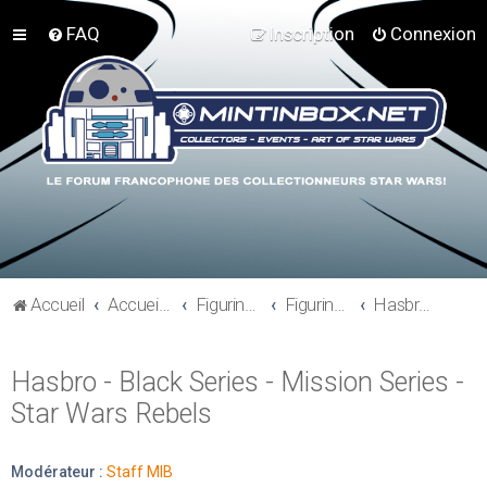
FAQ
Inscription
Connexion
Accueil
Accueil du forum
Figurines 3"3/4, Playsets, Vaisseaux,…
Figurines Actuelles
Hasbro - Black Series - Mission Series - Star Wars Rebels
Hasbro - Black Series - Mission Series -
Star Wars Rebels
Modérateur :
Staff MIB