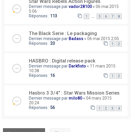
Star Wars Rebels Action Figures
Dernier message par
vador28100
«
06 mai 2015
5:06
Réponses :
113
…
1
5
6
7
8
The Black Serie : Le packaging
Dernier message par
Badass
«
06 mai 2015 2:05
Réponses :
20
1
2
HASBRO : Digital release pack
Dernier message par
Darkfisto
«
11 mars 2015
10:38
Réponses :
16
1
2
Hasbro 3 3/4" : Star Wars Mission Series
Dernier message par
milo80
«
04 mars 2015
20:24
Réponses :
56
1
2
3
4