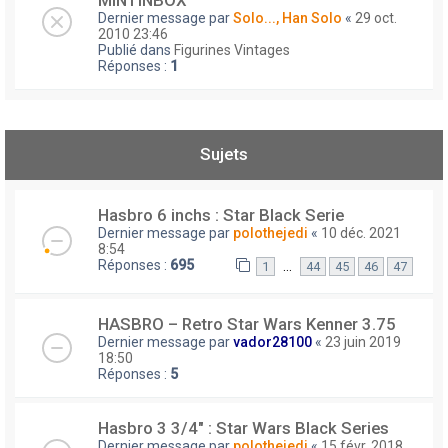
MINTINBOX
Dernier message par
Solo..., Han Solo
«
29 oct.
2010 23:46
Publié dans
Figurines Vintages
Réponses :
1
Sujets
Hasbro 6 inchs : Star Black Serie
Dernier message par
polothejedi
«
10 déc. 2021
8:54
Réponses :
695
…
1
44
45
46
47
HASBRO – Retro Star Wars Kenner 3.75
Dernier message par
vador28100
«
23 juin 2019
18:50
Réponses :
5
Hasbro 3 3/4" : Star Wars Black Series
Dernier message par
polothejedi
«
15 févr. 2018