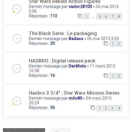
Star Wars Rebels Action Figures
Dernier message par
vador28100
«
06 mai 2015
5:06
Réponses :
113
…
1
5
6
7
8
The Black Serie : Le packaging
Dernier message par
Badass
«
06 mai 2015 2:05
Réponses :
20
1
2
HASBRO : Digital release pack
Dernier message par
Darkfisto
«
11 mars 2015
10:38
Réponses :
16
1
2
Hasbro 3 3/4" : Star Wars Mission Series
Dernier message par
milo80
«
04 mars 2015
20:24
Réponses :
56
1
2
3
4