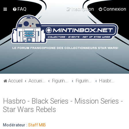
FAQ
Inscription
Connexion
Accueil
Accueil du forum
Figurines 3"3/4, Playsets, Vaisseaux,…
Figurines Actuelles
Hasbro - Black Series - Mission Series - Star Wars Rebels
Hasbro - Black Series - Mission Series -
Star Wars Rebels
Modérateur :
Staff MIB