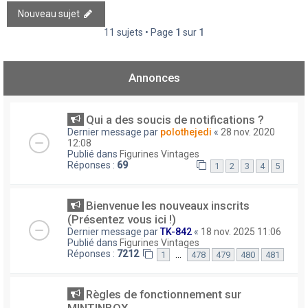
Nouveau sujet
11 sujets • Page
1
sur
1
Annonces
Qui a des soucis de notifications ?
Dernier message par
polothejedi
«
28 nov. 2020
12:08
Publié dans
Figurines Vintages
Réponses :
69
1
2
3
4
5
Bienvenue les nouveaux inscrits
(Présentez vous ici !)
Dernier message par
TK-842
«
18 nov. 2025 11:06
Publié dans
Figurines Vintages
Réponses :
7212
…
1
478
479
480
481
Règles de fonctionnement sur