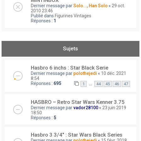
MINTINBOX
Dernier message par
Solo..., Han Solo
«
29 oct.
2010 23:46
Publié dans
Figurines Vintages
Réponses :
1
Sujets
Hasbro 6 inchs : Star Black Serie
Dernier message par
polothejedi
«
10 déc. 2021
8:54
Réponses :
695
…
1
44
45
46
47
HASBRO – Retro Star Wars Kenner 3.75
Dernier message par
vador28100
«
23 juin 2019
18:50
Réponses :
5
Hasbro 3 3/4" : Star Wars Black Series
Dernier message par
polothejedi
«
15 févr. 2018