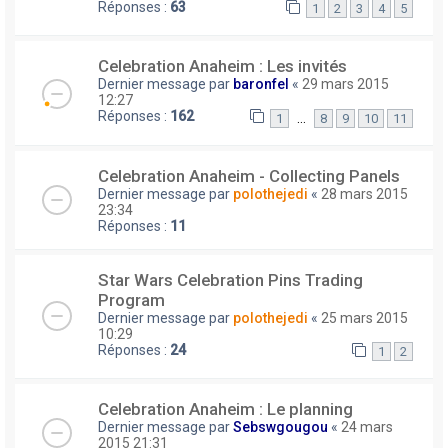
Réponses :
63
1
2
3
4
5
Celebration Anaheim : Les invités
Dernier message par
baronfel
«
29 mars 2015
12:27
Réponses :
162
…
1
8
9
10
11
Celebration Anaheim - Collecting Panels
Dernier message par
polothejedi
«
28 mars 2015
23:34
Réponses :
11
Star Wars Celebration Pins Trading
Program
Dernier message par
polothejedi
«
25 mars 2015
10:29
Réponses :
24
1
2
Celebration Anaheim : Le planning
Dernier message par
Sebswgougou
«
24 mars
2015 21:31