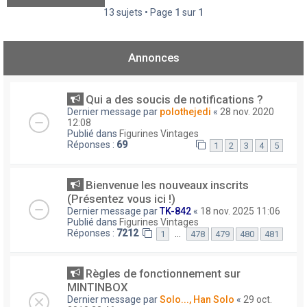
13 sujets • Page
1
sur
1
Annonces
Qui a des soucis de notifications ?
Dernier message par
polothejedi
«
28 nov. 2020
12:08
Publié dans
Figurines Vintages
Réponses :
69
1
2
3
4
5
Bienvenue les nouveaux inscrits
(Présentez vous ici !)
Dernier message par
TK-842
«
18 nov. 2025 11:06
Publié dans
Figurines Vintages
Réponses :
7212
…
1
478
479
480
481
Règles de fonctionnement sur
MINTINBOX
Dernier message par
Solo..., Han Solo
«
29 oct.