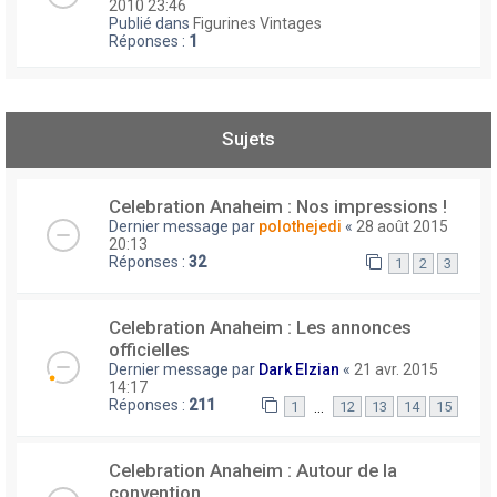
2010 23:46
Publié dans
Figurines Vintages
Réponses :
1
Sujets
Celebration Anaheim : Nos impressions !
Dernier message par
polothejedi
«
28 août 2015
20:13
Réponses :
32
1
2
3
Celebration Anaheim : Les annonces
officielles
Dernier message par
Dark Elzian
«
21 avr. 2015
14:17
Réponses :
211
…
1
12
13
14
15
Celebration Anaheim : Autour de la
convention