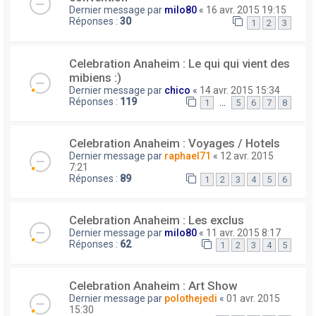
Dernier message par
milo80
«
16 avr. 2015 19:15
Réponses :
30
1
2
3
Celebration Anaheim : Le qui qui vient des
mibiens :)
Dernier message par
chico
«
14 avr. 2015 15:34
Réponses :
119
…
1
5
6
7
8
Celebration Anaheim : Voyages / Hotels
Dernier message par
raphael71
«
12 avr. 2015
7:21
Réponses :
89
1
2
3
4
5
6
Celebration Anaheim : Les exclus
Dernier message par
milo80
«
11 avr. 2015 8:17
Réponses :
62
1
2
3
4
5
Celebration Anaheim : Art Show
Dernier message par
polothejedi
«
01 avr. 2015
15:30