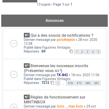
13 sujets • Page
1
sur
1
Annonces
Qui a des soucis de notifications ?
Dernier message par
polothejedi
«
28 nov. 2020
12:08
Publié dans
Figurines Vintages
Réponses :
69
1
2
3
4
5
Bienvenue les nouveaux inscrits
(Présentez vous ici !)
Dernier message par
TK-842
«
18 nov. 2025 11:06
Publié dans
Figurines Vintages
Réponses :
7212
…
1
478
479
480
481
Règles de fonctionnement sur
MINTINBOX
Dernier message par
Solo..., Han Solo
«
29 oct.