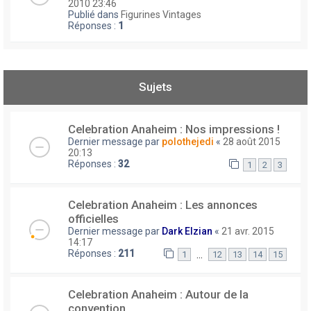
2010 23:46
Publié dans
Figurines Vintages
Réponses :
1
Sujets
Celebration Anaheim : Nos impressions !
Dernier message par
polothejedi
«
28 août 2015
20:13
Réponses :
32
1
2
3
Celebration Anaheim : Les annonces
officielles
Dernier message par
Dark Elzian
«
21 avr. 2015
14:17
Réponses :
211
…
1
12
13
14
15
Celebration Anaheim : Autour de la
convention