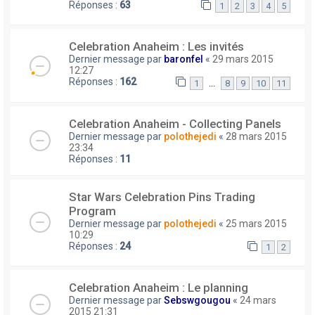
Réponses :
63
1
2
3
4
5
Celebration Anaheim : Les invités
Dernier message par
baronfel
«
29 mars 2015
12:27
Réponses :
162
…
1
8
9
10
11
Celebration Anaheim - Collecting Panels
Dernier message par
polothejedi
«
28 mars 2015
23:34
Réponses :
11
Star Wars Celebration Pins Trading
Program
Dernier message par
polothejedi
«
25 mars 2015
10:29
Réponses :
24
1
2
Celebration Anaheim : Le planning
Dernier message par
Sebswgougou
«
24 mars
2015 21:31