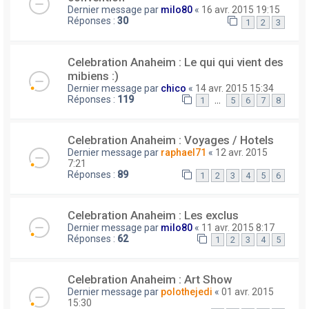
Dernier message par
milo80
«
16 avr. 2015 19:15
Réponses :
30
1
2
3
Celebration Anaheim : Le qui qui vient des
mibiens :)
Dernier message par
chico
«
14 avr. 2015 15:34
Réponses :
119
…
1
5
6
7
8
Celebration Anaheim : Voyages / Hotels
Dernier message par
raphael71
«
12 avr. 2015
7:21
Réponses :
89
1
2
3
4
5
6
Celebration Anaheim : Les exclus
Dernier message par
milo80
«
11 avr. 2015 8:17
Réponses :
62
1
2
3
4
5
Celebration Anaheim : Art Show
Dernier message par
polothejedi
«
01 avr. 2015
15:30