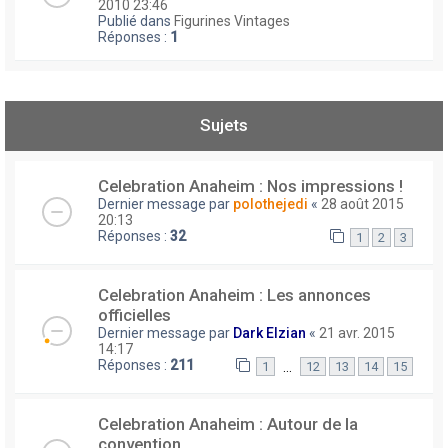
2010 23:46
Publié dans
Figurines Vintages
Réponses :
1
Sujets
Celebration Anaheim : Nos impressions !
Dernier message par
polothejedi
«
28 août 2015
20:13
Réponses :
32
1
2
3
Celebration Anaheim : Les annonces
officielles
Dernier message par
Dark Elzian
«
21 avr. 2015
14:17
Réponses :
211
…
1
12
13
14
15
Celebration Anaheim : Autour de la
convention