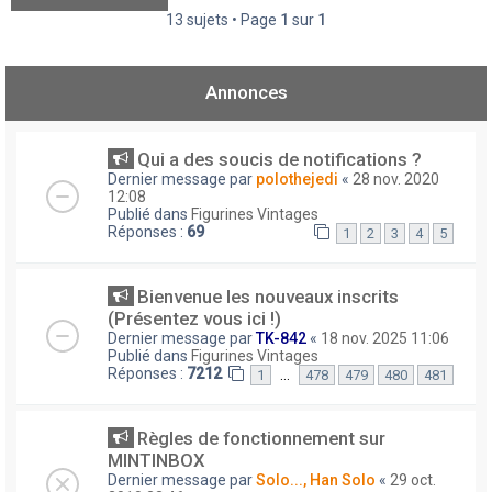
13 sujets • Page
1
sur
1
Annonces
Qui a des soucis de notifications ?
Dernier message par
polothejedi
«
28 nov. 2020
12:08
Publié dans
Figurines Vintages
Réponses :
69
1
2
3
4
5
Bienvenue les nouveaux inscrits
(Présentez vous ici !)
Dernier message par
TK-842
«
18 nov. 2025 11:06
Publié dans
Figurines Vintages
Réponses :
7212
…
1
478
479
480
481
Règles de fonctionnement sur
MINTINBOX
Dernier message par
Solo..., Han Solo
«
29 oct.