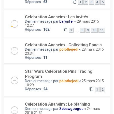
Réponses :
63
1
2
3
4
5
Celebration Anaheim : Les invités
Dernier message par
baronfel
«
29 mars 2015
12:27
Réponses :
162
…
1
8
9
10
11
Celebration Anaheim - Collecting Panels
Dernier message par
polothejedi
«
28 mars 2015
23:34
Réponses :
11
Star Wars Celebration Pins Trading
Program
Dernier message par
polothejedi
«
25 mars 2015
10:29
Réponses :
24
1
2
Celebration Anaheim : Le planning
Dernier message par
Sebswgougou
«
24 mars
2015 21:31