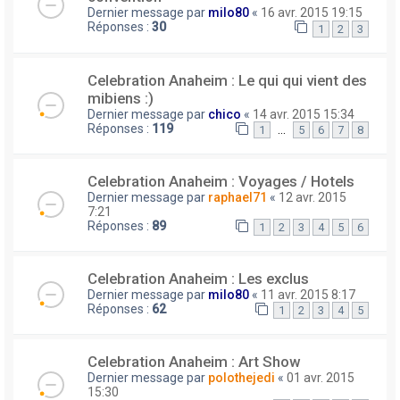
Dernier message par
milo80
«
16 avr. 2015 19:15
Réponses :
30
1
2
3
Celebration Anaheim : Le qui qui vient des
mibiens :)
Dernier message par
chico
«
14 avr. 2015 15:34
Réponses :
119
…
1
5
6
7
8
Celebration Anaheim : Voyages / Hotels
Dernier message par
raphael71
«
12 avr. 2015
7:21
Réponses :
89
1
2
3
4
5
6
Celebration Anaheim : Les exclus
Dernier message par
milo80
«
11 avr. 2015 8:17
Réponses :
62
1
2
3
4
5
Celebration Anaheim : Art Show
Dernier message par
polothejedi
«
01 avr. 2015
15:30