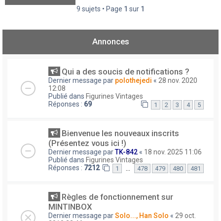
9 sujets • Page
1
sur
1
Annonces
Qui a des soucis de notifications ?
Dernier message par
polothejedi
«
28 nov. 2020
12:08
Publié dans
Figurines Vintages
Réponses :
69
1
2
3
4
5
Bienvenue les nouveaux inscrits
(Présentez vous ici !)
Dernier message par
TK-842
«
18 nov. 2025 11:06
Publié dans
Figurines Vintages
Réponses :
7212
…
1
478
479
480
481
Règles de fonctionnement sur
MINTINBOX
Dernier message par
Solo..., Han Solo
«
29 oct.