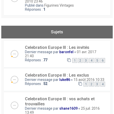
2010 23:46
Publié dans
Figurines Vintages
Réponses :
1
Sujets
Celebration Europe III : Les invités
Dernier message par
baronfel
«
01 avr. 2017
21:40
Réponses :
77
1
2
3
4
5
6
Celebration Europe III : Les exclus
Dernier message par
luke86
«
15 août 2016 10:33
Réponses :
52
1
2
3
4
Celebration Europe III : vos achats et
trouvailles
Dernier message par
shane1609
«
25 juil. 2016
13:49