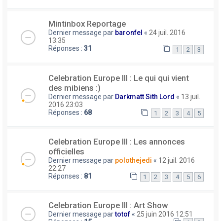
Mintinbox Reportage
Dernier message par
baronfel
«
24 juil. 2016
13:35
Réponses :
31
1
2
3
Celebration Europe III : Le qui qui vient
des mibiens :)
Dernier message par
Darkmatt Sith Lord
«
13 juil.
2016 23:03
Réponses :
68
1
2
3
4
5
Celebration Europe III : Les annonces
officielles
Dernier message par
polothejedi
«
12 juil. 2016
22:27
Réponses :
81
1
2
3
4
5
6
Celebration Europe III : Art Show
Dernier message par
totof
«
25 juin 2016 12:51