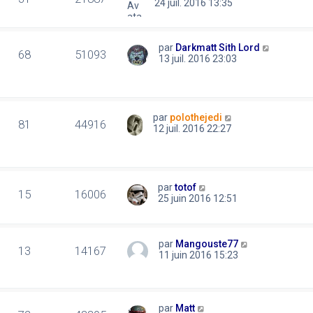
24 juil. 2016 13:35
par
Darkmatt Sith Lord
68
51093
13 juil. 2016 23:03
par
polothejedi
81
44916
12 juil. 2016 22:27
par
totof
15
16006
25 juin 2016 12:51
par
Mangouste77
13
14167
11 juin 2016 15:23
par
Matt