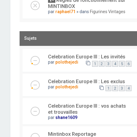
Règles de fonctionnement sur
MINTINBOX
par
raphael71
» dans
Figurines Vintages
Sujets
Celebration Europe III : Les invités
par
polothejedi
1
2
3
4
5
6
Celebration Europe III : Les exclus
par
polothejedi
1
2
3
4
Celebration Europe III : vos achats
et trouvailles
par
shane1609
Mintinbox Reportage