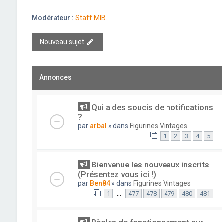
Modérateur :
Staff MIB
Nouveau sujet
Annonces
Qui a des soucis de notifications
?
par
arbal
» dans
Figurines Vintages
1
2
3
4
5
Bienvenue les nouveaux inscrits
(Présentez vous ici !)
par
Ben84
» dans
Figurines Vintages
…
1
477
478
479
480
481