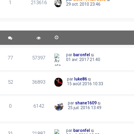
1
213616
29 oct. 2010 23:46
par
baronfel
77
57397
01 avr. 2017 21:40
par
luke86
52
36893
15 août 2016 10:33
par
shane1609
0
6142
25 juil. 2016 13:49
par
baronfel
31
21887