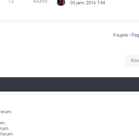
72
43395
05 janv. 2016 7:44
9 sujets • Pa
Alle
 forum
rum
orum
e forum