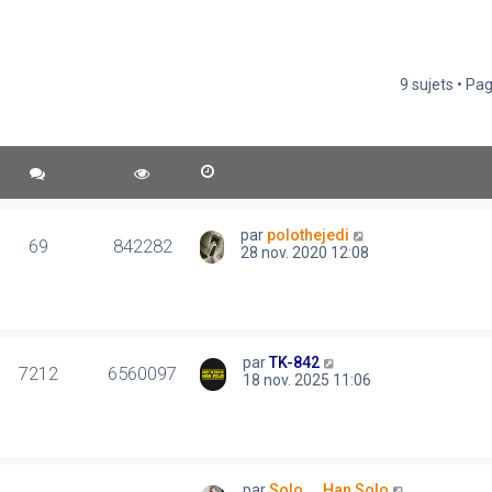
9 sujets • Pa
par
polothejedi
69
842282
28 nov. 2020 12:08
par
TK-842
7212
6560097
18 nov. 2025 11:06
par
Solo..., Han Solo