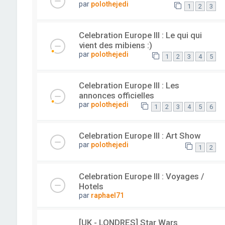
par
polothejedi
1
2
3
Celebration Europe III : Le qui qui
vient des mibiens :)
par
polothejedi
1
2
3
4
5
Celebration Europe III : Les
annonces officielles
par
polothejedi
1
2
3
4
5
6
Celebration Europe III : Art Show
par
polothejedi
1
2
Celebration Europe III : Voyages /
Hotels
par
raphael71
[UK - LONDRES] Star Wars