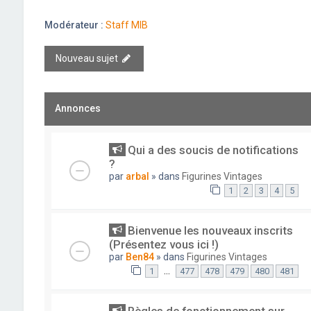
Modérateur :
Staff MIB
Nouveau sujet
Annonces
Qui a des soucis de notifications
?
par
arbal
» dans
Figurines Vintages
1
2
3
4
5
Bienvenue les nouveaux inscrits
(Présentez vous ici !)
par
Ben84
» dans
Figurines Vintages
…
1
477
478
479
480
481