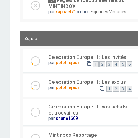
Règles de fonctionnement sur
MINTINBOX
par
raphael71
» dans
Figurines Vintages
Sujets
Celebration Europe III : Les invités
par
polothejedi
1
2
3
4
5
6
Celebration Europe III : Les exclus
par
polothejedi
1
2
3
4
Celebration Europe III : vos achats
et trouvailles
par
shane1609
Mintinbox Reportage