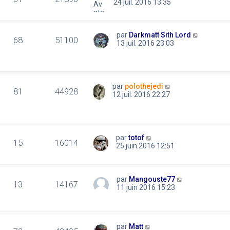
24 juil. 2016 13:35
par
Darkmatt Sith Lord
68
51100
13 juil. 2016 23:03
par
polothejedi
81
44928
12 juil. 2016 22:27
par
totof
15
16014
25 juin 2016 12:51
par
Mangouste77
13
14167
11 juin 2016 15:23
par
Matt