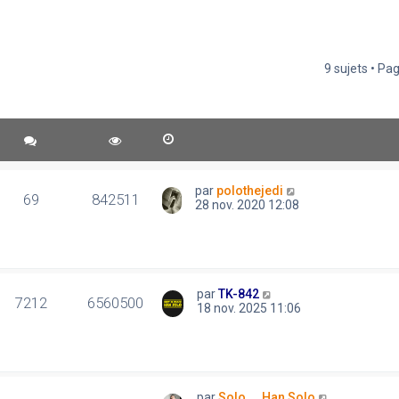
9 sujets • Pa
par
polothejedi
69
842511
28 nov. 2020 12:08
par
TK-842
7212
6560500
18 nov. 2025 11:06
par
Solo..., Han Solo