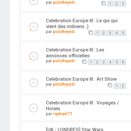
par
polothejedi
1
2
3
Celebration Europe III : Le qui qui
vient des mibiens :)
par
polothejedi
1
2
3
4
5
Celebration Europe III : Les
annonces officielles
par
polothejedi
1
2
3
4
5
6
Celebration Europe III : Art Show
par
polothejedi
1
2
Celebration Europe III : Voyages /
Hotels
par
raphael71
[UK - LONDRES] Star Wars