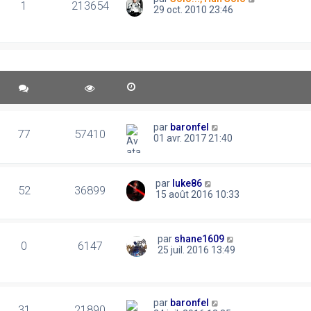
1
213654
29 oct. 2010 23:46
par
baronfel
77
57410
01 avr. 2017 21:40
par
luke86
52
36899
15 août 2016 10:33
par
shane1609
0
6147
25 juil. 2016 13:49
par
baronfel
31
21890