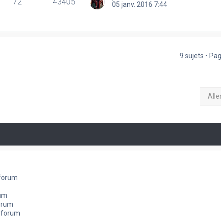
72
43405
05 janv. 2016 7:44
9 sujets • Pa
Alle
 forum
rum
orum
e forum