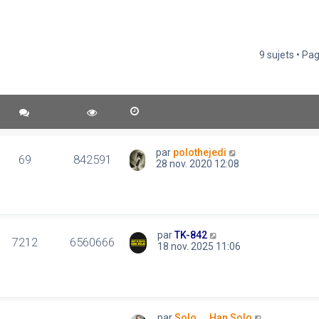
9 sujets • Pa
par
polothejedi
69
842591
28 nov. 2020 12:08
par
TK-842
7212
6560666
18 nov. 2025 11:06
par
Solo..., Han Solo