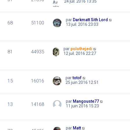
24 juil. 2016 13:35
par
Darkmatt Sith Lord
68
51100
13 juil. 2016 23:03
par
polothejedi
81
44935
12 juil. 2016 22:27
par
totof
15
16016
25 juin 2016 12:51
par
Mangouste77
13
14168
11 juin 2016 15:23
par
Matt