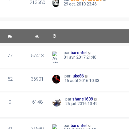
1
213680
29 oct. 2010 23:46
par
baronfel
77
57413
01 avr. 2017 21:40
par
luke86
52
36901
15 août 2016 10:33
par
shane1609
0
6148
25 juil. 2016 13:49
par
baronfel
31
21890