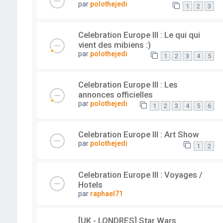
par
polothejedi
1
2
3
Celebration Europe III : Le qui qui
vient des mibiens :)
par
polothejedi
1
2
3
4
5
Celebration Europe III : Les
annonces officielles
par
polothejedi
1
2
3
4
5
6
Celebration Europe III : Art Show
par
polothejedi
1
2
Celebration Europe III : Voyages /
Hotels
par
raphael71
[UK - LONDRES] Star Wars