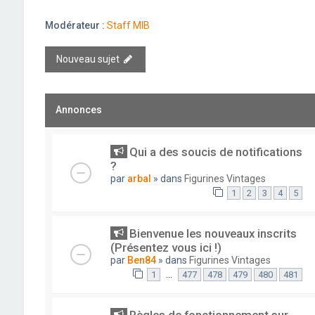
Modérateur :
Staff MIB
Nouveau sujet
Annonces
Qui a des soucis de notifications
?
par
arbal
» dans
Figurines Vintages
1
2
3
4
5
Bienvenue les nouveaux inscrits
(Présentez vous ici !)
par
Ben84
» dans
Figurines Vintages
…
1
477
478
479
480
481