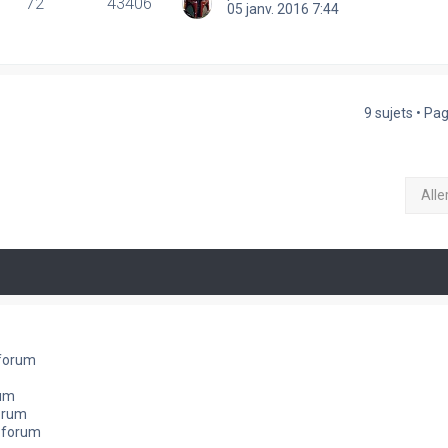
72
43406
05 janv. 2016 7:44
9 sujets • Pa
Alle
 forum
rum
orum
e forum