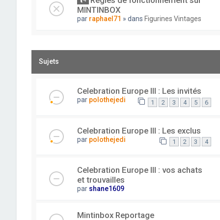
Règles de fonctionnement sur
MINTINBOX
par
raphael71
» dans
Figurines Vintages
Sujets
Celebration Europe III : Les invités
par
polothejedi
1
2
3
4
5
6
Celebration Europe III : Les exclus
par
polothejedi
1
2
3
4
Celebration Europe III : vos achats
et trouvailles
par
shane1609
Mintinbox Reportage