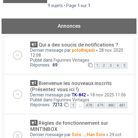
9 sujets • Page
1
sur
1
Annonces
Qui a des soucis de notifications ?
Dernier message par
polothejedi
«
28 nov. 2020
12:08
Publié dans
Figurines Vintages
Réponses :
69
1
2
3
4
5
Bienvenue les nouveaux inscrits
(Présentez vous ici !)
Dernier message par
TK-842
«
18 nov. 2025 11:06
Publié dans
Figurines Vintages
Réponses :
7212
…
1
478
479
480
481
Règles de fonctionnement sur
MINTINBOX
Dernier message par
Solo..., Han Solo
«
29 oct.