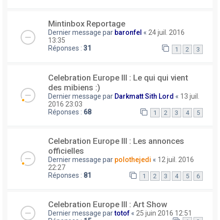
Mintinbox Reportage
Dernier message par
baronfel
«
24 juil. 2016
13:35
Réponses :
31
1
2
3
Celebration Europe III : Le qui qui vient
des mibiens :)
Dernier message par
Darkmatt Sith Lord
«
13 juil.
2016 23:03
Réponses :
68
1
2
3
4
5
Celebration Europe III : Les annonces
officielles
Dernier message par
polothejedi
«
12 juil. 2016
22:27
Réponses :
81
1
2
3
4
5
6
Celebration Europe III : Art Show
Dernier message par
totof
«
25 juin 2016 12:51