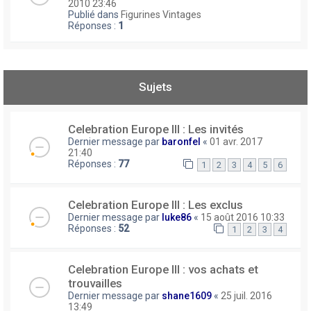
2010 23:46
Publié dans
Figurines Vintages
Réponses :
1
Sujets
Celebration Europe III : Les invités
Dernier message par
baronfel
«
01 avr. 2017
21:40
Réponses :
77
1
2
3
4
5
6
Celebration Europe III : Les exclus
Dernier message par
luke86
«
15 août 2016 10:33
Réponses :
52
1
2
3
4
Celebration Europe III : vos achats et
trouvailles
Dernier message par
shane1609
«
25 juil. 2016
13:49