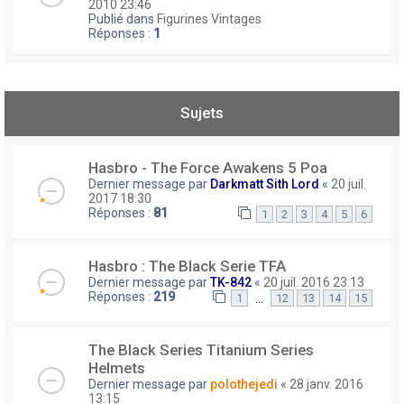
2010 23:46
Publié dans
Figurines Vintages
Réponses :
1
Sujets
Hasbro - The Force Awakens 5 Poa
Dernier message par
Darkmatt Sith Lord
«
20 juil.
2017 18:30
Réponses :
81
1
2
3
4
5
6
Hasbro : The Black Serie TFA
Dernier message par
TK-842
«
20 juil. 2016 23:13
Réponses :
219
…
1
12
13
14
15
The Black Series Titanium Series
Helmets
Dernier message par
polothejedi
«
28 janv. 2016
13:15