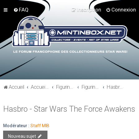
FAQ
Inscription
Connexion
Accueil
Accueil du forum
Figurines 3"3/4, Playsets, Vaisseaux,…
Figurines Actuelles
Hasbro - Star Wars The Force Awakens
Hasbro - Star Wars The Force Awakens
Modérateur :
Staff MIB
Nouveau sujet