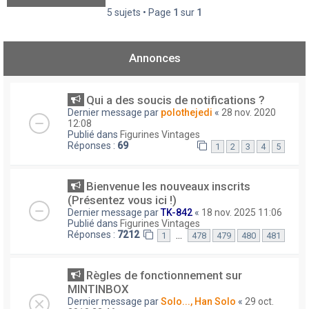
5 sujets • Page
1
sur
1
Annonces
Qui a des soucis de notifications ?
Dernier message par
polothejedi
«
28 nov. 2020
12:08
Publié dans
Figurines Vintages
Réponses :
69
1
2
3
4
5
Bienvenue les nouveaux inscrits
(Présentez vous ici !)
Dernier message par
TK-842
«
18 nov. 2025 11:06
Publié dans
Figurines Vintages
Réponses :
7212
…
1
478
479
480
481
Règles de fonctionnement sur
MINTINBOX
Dernier message par
Solo..., Han Solo
«
29 oct.