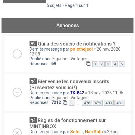
5 sujets • Page
1
sur
1
Annonces
Qui a des soucis de notifications ?
Dernier message par
polothejedi
«
28 nov. 2020
12:08
Publié dans
Figurines Vintages
Réponses :
69
1
2
3
4
5
Bienvenue les nouveaux inscrits
(Présentez vous ici !)
Dernier message par
TK-842
«
18 nov. 2025 11:06
Publié dans
Figurines Vintages
Réponses :
7212
…
1
478
479
480
481
Règles de fonctionnement sur
MINTINBOX
Dernier message par
Solo..., Han Solo
«
29 oct.