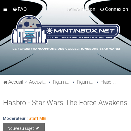
FAQ
Inscription
Connexion
Accueil
Accueil du forum
Figurines 3"3/4, Playsets, Vaisseaux,…
Figurines Actuelles
Hasbro - Star Wars The Force Awakens
Hasbro - Star Wars The Force Awakens
Modérateur :
Staff MIB
Nouveau sujet