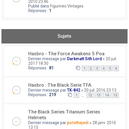
2010 23:46
Publié dans
Figurines Vintages
Réponses :
1
Sujets
Hasbro - The Force Awakens 5 Poa
Dernier message par
Darkmatt Sith Lord
«
20 juil.
2017 18:30
Réponses :
81
1
2
3
4
5
6
Hasbro : The Black Serie TFA
Dernier message par
TK-842
«
20 juil. 2016 23:13
Réponses :
219
…
1
12
13
14
15
The Black Series Titanium Series
Helmets
Dernier message par
polothejedi
«
28 janv. 2016
13:15