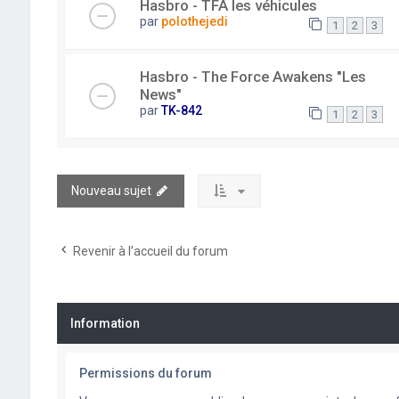
Hasbro - TFA les véhicules
par
polothejedi
1
2
3
Hasbro - The Force Awakens "Les
News"
par
TK-842
1
2
3
Nouveau sujet
Revenir à l’accueil du forum
Information
Permissions du forum