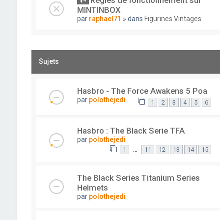
Règles de fonctionnement sur
MINTINBOX
par
raphael71
» dans
Figurines Vintages
Sujets
Hasbro - The Force Awakens 5 Poa
par
polothejedi
1
2
3
4
5
6
Hasbro : The Black Serie TFA
par
polothejedi
…
1
11
12
13
14
15
The Black Series Titanium Series
Helmets
par
polothejedi