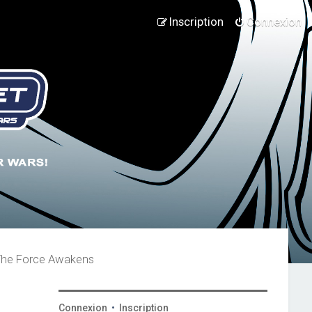
Inscription
Connexion
 The Force Awakens
Connexion
•
Inscription