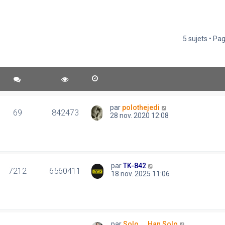
5 sujets • Pa
par
polothejedi
69
842473
28 nov. 2020 12:08
par
TK-842
7212
6560411
18 nov. 2025 11:06
par
Solo..., Han Solo