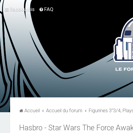
Raccourcis
FAQ
Accueil
Accueil du forum
Figurines 3"3/4, Play
Hasbro - Star Wars The Force Awa