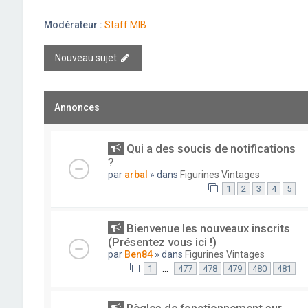
Modérateur :
Staff MIB
Nouveau sujet
Annonces
Qui a des soucis de notifications
?
par
arbal
» dans
Figurines Vintages
1
2
3
4
5
Bienvenue les nouveaux inscrits
(Présentez vous ici !)
par
Ben84
» dans
Figurines Vintages
…
1
477
478
479
480
481