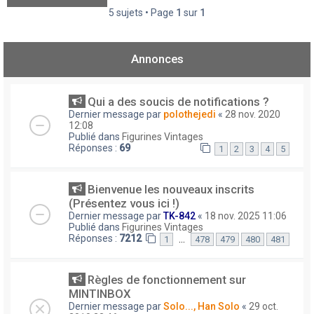
5 sujets • Page
1
sur
1
Annonces
Qui a des soucis de notifications ?
Dernier message par
polothejedi
«
28 nov. 2020
12:08
Publié dans
Figurines Vintages
Réponses :
69
1
2
3
4
5
Bienvenue les nouveaux inscrits
(Présentez vous ici !)
Dernier message par
TK-842
«
18 nov. 2025 11:06
Publié dans
Figurines Vintages
Réponses :
7212
…
1
478
479
480
481
Règles de fonctionnement sur
MINTINBOX
Dernier message par
Solo..., Han Solo
«
29 oct.