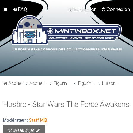
FAQ
Inscription
Connexion
Accueil
Accueil du forum
Figurines 3"3/4, Playsets, Vaisseaux,…
Figurines Actuelles
Hasbro - Star Wars The Force Awakens
Hasbro - Star Wars The Force Awakens
Modérateur :
Staff MIB
Nouveau sujet