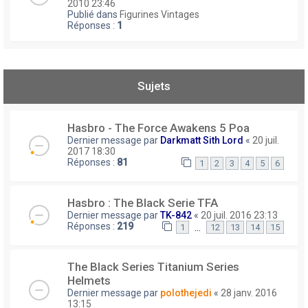
2010 23:46
Publié dans
Figurines Vintages
Réponses :
1
Sujets
Hasbro - The Force Awakens 5 Poa
Dernier message par
Darkmatt Sith Lord
«
20 juil.
2017 18:30
Réponses :
81
1
2
3
4
5
6
Hasbro : The Black Serie TFA
Dernier message par
TK-842
«
20 juil. 2016 23:13
Réponses :
219
…
1
12
13
14
15
The Black Series Titanium Series
Helmets
Dernier message par
polothejedi
«
28 janv. 2016
13:15